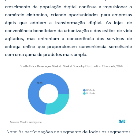
crescimento da população digital continua a impulsionar o
comércio eletrónico, criando oportunidades para empresas
ágeis que adotam a transformação digital. As lojas de
conveniência beneficiam da urbanização e dos estilos de vida
agitados, mas enfrentam a concorrência dos serviços de
entrega online que proporcionam conveniência semelhante
com uma gama de produtos mais ampla.
Nota: As participações de segmento de todos os segmentos
Imagem © Mordor Intelligence. O reuso requer atribuição conforme CC BY 4.0.