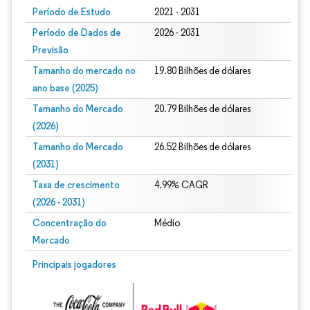
Período de Estudo
2021 - 2031
Período de Dados de
2026 - 2031
Previsão
Tamanho do mercado no
19.80 Bilhões de dólares
ano base (2025)
Tamanho do Mercado
20.79 Bilhões de dólares
(2026)
Tamanho do Mercado
26.52 Bilhões de dólares
(2031)
Taxa de crescimento
4.99% CAGR
(2026 - 2031)
Concentração do
Médio
Mercado
Imagem © Mordor Intelligence. O reuso requer atribuição conforme CC BY 4.0.
Principais jogadores