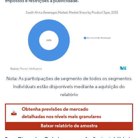
impostos e restrições à publicidade.
Nota: As participações de segmento de todos os segmentos
Imagem © Mordor Intelligence. O reuso requer atribuição conforme CC BY 4.0.
individuais estão disponíveis mediante a aquisição do
relatório