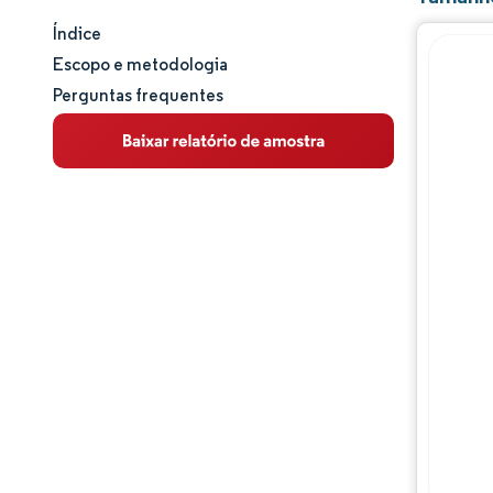
Índice
Tamanho e participação de mercado
Escopo e metodologia
Perguntas frequentes
Análise de mercado
Tendências e insights
Análise de segmentos
Análise geográfica
Panorama regulatório
Análise da cadeia de valor
Panorama competitivo
Principais jogadores