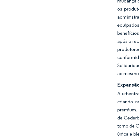
mudança o
os produt
administr
equipados.
benefício
após o rec
produtor
conformid
Solidarida
ao mesmo 
Expansão
A urbaniz
criando n
premium. E
de Cederb
torno de C
única e b