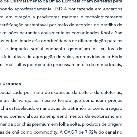
 de Desmatamento da União Europeia criam barreiras para
 impondo aproximadamente USD 4 por fazenda em encargos
nto em direção a produtores maiores e tecnologicamente
ertificação sustentável por meio de acordos de partilha de
 milhões de randes anualmente às comunidades Khoi e San
stentabilidade cria oportunidades de diferenciação para os
al e impacto social enquanto gerenciam os custos de
 iniciativas de agregação de valor, promovidas pela Rede
ns mais altas por meio do processamento e da marca locais,
s Urbanas
ecializado por meio da expansão da cultura de cafeterias,
dicionais de varejo ao mesmo tempo que comandam preços
chá estabelecido e narrativas de patrimônio, como a região
rodução comercial quanto empreendimentos de ecoturismo em
emanda por chás premium em folha solta, produtos de origem
ndas de chá como commodity. A CAGR de 7,92% do canal no