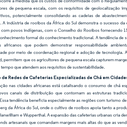
corre à medida que os custos de conformidade com o Regulamento
ores de pequena escala, com os requisitos de geolocalização
ativos, potencialmente consolidando as cadeias de abastecime
 A indústria de rooibos da África do Sul demonstra o sucesso da c
s com povos indígenas, com o Conselho do Rooibos fornecendo 15
onhecimento formal do conhecimento tradicional. A tendência de su
es africanos que podem demonstrar responsabilidade ambient
ade por meio de coordenação regional e adoção de tecnologia. As
d, permitem que os agricultores de pequena escala capturem marge
tempo que atendem aos requisitos de sustentabilidade.
 de Redes de Cafeterias Especializadas de Chá em Cidade
ação nas cidades africanas está catalisando o consumo de chá esp
ovos canais de distribuição que contornam as estruturas tra
ssa tendência beneficia especialmente as regiões com turismo de 
erg da África do Sul, onde o cultivo de rooibos apoia tanto a p
lanwilliam e Wupperthal. A expansão das cafeterias urbanas cria d
lends artesanais que comandam margens mais altas do que as ve