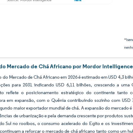
*Isen
nenhu
 do Mercado de Chá Africano por Mordor Intelligenc
do Mercado de Chá Africano em 2026 é estimado em USD 4,3 bilhões
ções para 2031 indicando USD 6,11 bilhões, crescendo a uma 
to reflete o posicionamento estratégico do continente tant
ra em expansão, com o Quênia contribuindo sozinho com USD 1,
gundo maior exportador mundial de chá. A expansão do mercado é s
ências de urbanização e pela demanda crescente por produtos susten
 do Sul no rooibos, o consumo acelerado do Egito e os investim
 continuam a reforçar o mercado de chá africano tanto como um h