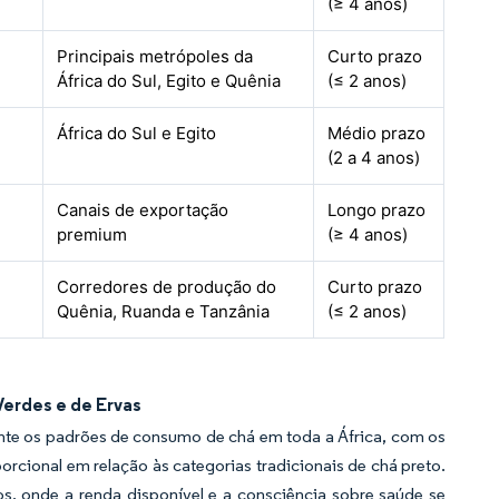
(≥ 4 anos)
Principais metrópoles da
Curto prazo
África do Sul, Egito e Quênia
(≤ 2 anos)
África do Sul e Egito
Médio prazo
(2 a 4 anos)
Canais de exportação
Longo prazo
premium
(≥ 4 anos)
Corredores de produção do
Curto prazo
Quênia, Ruanda e Tanzânia
(≤ 2 anos)
erdes e de Ervas
te os padrões de consumo de chá em toda a África, com os
cional em relação às categorias tradicionais de chá preto.
s, onde a renda disponível e a consciência sobre saúde se