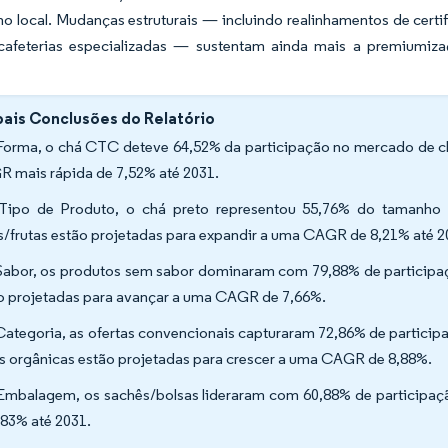
o local. Mudanças estruturais — incluindo realinhamentos de cert
cafeterias especializadas — sustentam ainda mais a premiumiz
pais Conclusões do Relatório
Forma, o chá CTC deteve 64,52% da participação no mercado de chá
 mais rápida de 7,52% até 2031.
Tipo de Produto, o chá preto representou 55,76% do tamanho 
s/frutas estão projetadas para expandir a uma CAGR de 8,21% até 2
Sabor, os produtos sem sabor dominaram com 79,88% de participaç
o projetadas para avançar a uma CAGR de 7,66%.
Categoria, as ofertas convencionais capturaram 72,86% de partici
as orgânicas estão projetadas para crescer a uma CAGR de 8,88%.
Embalagem, os sachês/bolsas lideraram com 60,88% de participa
,83% até 2031.