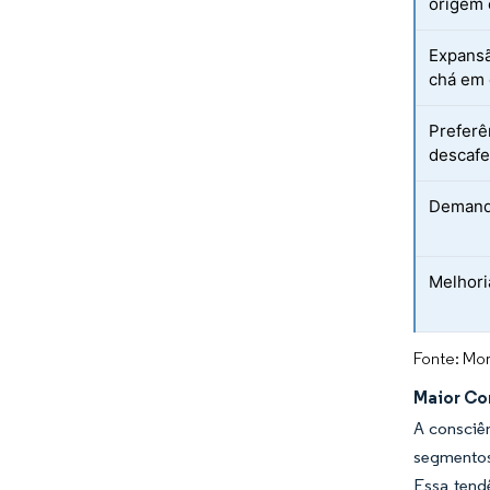
origem 
Expansã
chá em 
Preferê
descafe
Demanda
Melhori
Fonte: Mor
Maior Co
A consciê
segmentos 
Essa tend