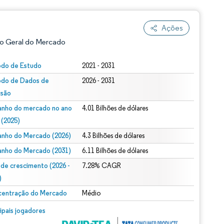
Ações
o Geral do Mercado
odo de Estudo
2021 - 2031
odo de Dados de
2026 - 2031
isão
nho do mercado no ano
4.01 Bilhões de dólares
 (2025)
nho do Mercado (2026)
4.3 Bilhões de dólares
ão conforme CC BY 4.0.
nho do Mercado (2031)
6.11 Bilhões de dólares
 de crescimento (2026 -
7.28% CAGR
)
entração do Mercado
Médio
m © Mordor Intelligence. O reuso requer atribuição conforme CC BY 4.0.
cipais jogadores