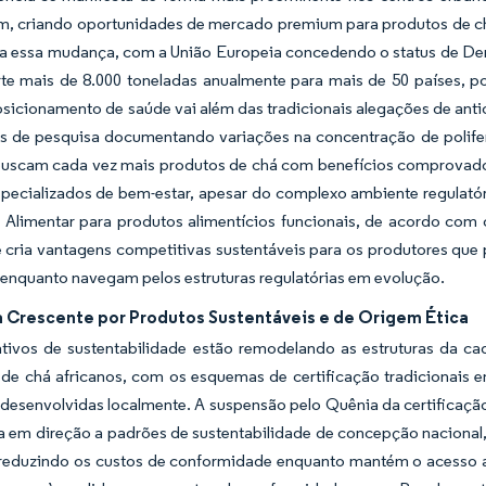
m, criando oportunidades de mercado premium para produtos de chá 
ca essa mudança, com a União Europeia concedendo o status de D
rte mais de 8.000 toneladas anualmente para mais de 50 países,
osicionamento de saúde vai além das tradicionais alegações de antio
ões de pesquisa documentando variações na concentração de polife
buscam cada vez mais produtos de chá com benefícios comprovado
specializados de bem-estar, apesar do complexo ambiente regulató
 Alimentar para produtos alimentícios funcionais, de acordo co
 cria vantagens competitivas sustentáveis para os produtores que
enquanto navegam pelos estruturas regulatórias em evolução.
Crescente por Produtos Sustentáveis e de Origem Ética
tivos de sustentabilidade estão remodelando as estruturas da cad
de chá africanos, com os esquemas de certificação tradicionais e
 desenvolvidas localmente. A suspensão pelo Quênia da certificaçã
a em direção a padrões de sustentabilidade de concepção nacional
, reduzindo os custos de conformidade enquanto mantém o acesso a