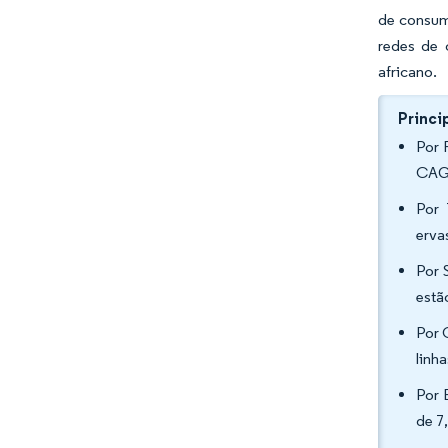
de consum
redes de 
africano.
Princi
Por 
CAGR
Por 
erva
Por 
estã
Por 
linh
Por 
de 7