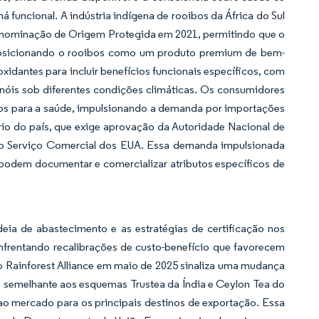
funcional. A indústria indígena de rooibos da África do Sul
enominação de Origem Protegida em 2021, permitindo que o
 posicionando o rooibos como um produto premium de bem-
xidantes para incluir benefícios funcionais específicos, com
nóis sob diferentes condições climáticas. Os consumidores
s para a saúde, impulsionando a demanda por importações
rio do país, que exige aprovação da Autoridade Nacional de
m o Serviço Comercial dos EUA. Essa demanda impulsionada
 podem documentar e comercializar atributos específicos de
eia de abastecimento e as estratégias de certificação nos
nfrentando recalibrações de custo-benefício que favorecem
o Rainforest Alliance em maio de 2025 sinaliza uma mudança
, semelhante aos esquemas Trustea da Índia e Ceylon Tea do
o mercado para os principais destinos de exportação. Essa