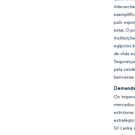
intersecta
exemplifi
país expo
estar. O p
instituiç
egípcios 
de chás e
Segurança
pela saúde
bem-estar 
Demanda 
Os impera
mercados 
estruturas
estratégic
Sri Lanka