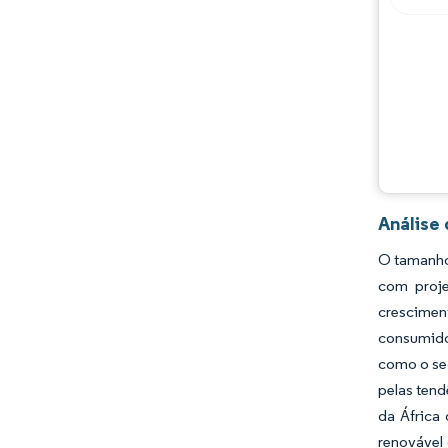
Oportunidades e perspectivas
Desenvolvimentos da indústria
Análise
O tamanho 
com proje
crescimen
consumido
como o se
pelas tend
da África
renovável