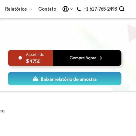
Relatórios
Contato
+1 617-765-2493
4750
no