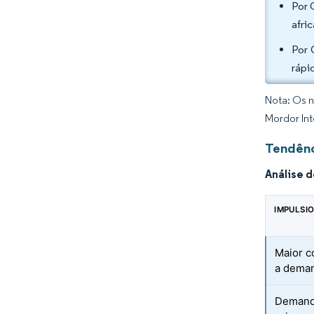
Por 
afri
Por 
rápi
Nota: Os n
Mordor Int
Tendênc
Análise 
IMPULSI
Maior c
a deman
Demanda