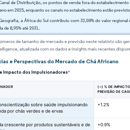
Canal de Distribuição, os pontos de venda fora do estabelecimen
cano em 2025, enquanto os canais no estabelecimento estão previst
Geografia, a África do Sul contribuiu com 32,08% do valor regiona
da de 8,95% até 2031.
úmeros de tamanho de mercado e previsão neste relatório são gera
elligence, atualizada com os dados e insights mais recentes disponí
ias e Perspectivas do Mercado de Chá Africano
de Impacto dos Impulsionadores
*
ONADOR
(~) % DE IMPACT
PREVISÃO DE CAG
onscientização sobre saúde impulsionando
+1.2%
da por chás verdes e de ervas
 crescente por produtos sustentáveis e de
+0.9%