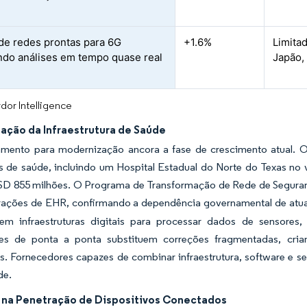
 de redes prontas para 6G
+1.6%
Limita
ando análises em tempo quase real
Japão,
dor Intelligence
ação da Infraestrutura de Saúde
amento para modernização ancora a fase de crescimento atual. O
es de saúde, incluindo um Hospital Estadual do Norte do Texas n
USD 855 milhões. O Programa de Transformação de Rede de Seguran
grações de EHR, confirmando a dependência governamental de atual
em infraestruturas digitais para processar dados de sensores
ões de ponta a ponta substituem correções fragmentadas, cr
tes. Fornecedores capazes de combinar infraestrutura, software e
de.
na Penetração de Dispositivos Conectados