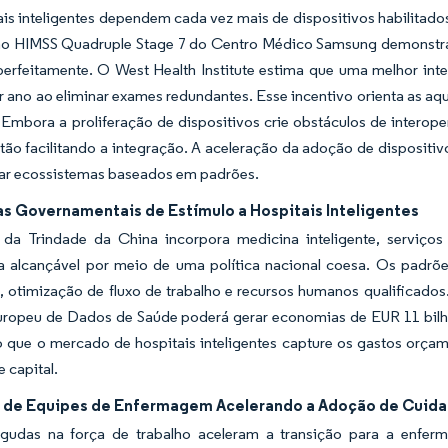
is inteligentes dependem cada vez mais de dispositivos habilitad
ção HIMSS Quadruple Stage 7 do Centro Médico Samsung demonstra 
perfeitamente. O West Health Institute estima que uma melhor int
r ano ao eliminar exames redundantes. Esse incentivo orienta as aqu
Embora a proliferação de dispositivos crie obstáculos de interope
tão facilitando a integração. A aceleração da adoção de dispositiv
lar ecossistemas baseados em padrões.
s Governamentais de Estímulo a Hospitais Inteligentes
a da Trindade da China incorpora medicina inteligente, serviços
 alcançável por meio de uma política nacional coesa. Os padrões 
, otimização de fluxo de trabalho e recursos humanos qualificado
ropeu de Dados de Saúde poderá gerar economias de EUR 11 bilhõe
o que o mercado de hospitais inteligentes capture os gastos orç
e capital.
 de Equipes de Enfermagem Acelerando a Adoção de Cuidad
gudas na força de trabalho aceleram a transição para a enferma