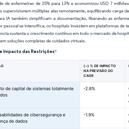
ade de enfermeiras de 25% para 13% e economizou USD 7 milhões 
s supervisionem múltiplas alas remotamente, equilibrando carga de
ara IA também simplificam a documentação, liberando as enfermeir
r pessoal se intensifica, os hospitais investem em plataformas de 
ncia sustenta o crescimento contínuo em todo o mercado de hospita
cem soluções completas de cuidados virtuais.
de Impacto das Restrições
*
ÃO
(~) % DE IMPACTO
NA PREVISÃO DO
CAGR
sto de capital de sistemas totalmente
-2.8%
ados
abilidades de cibersegurança e
-1.9%
ança de dados