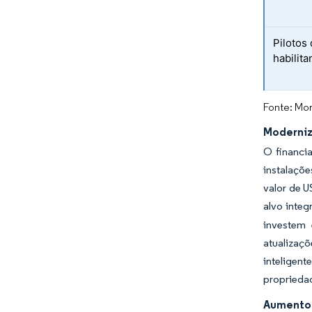
Pilotos
habilit
Fonte: Mor
Moderniz
O financi
instalaçõ
valor de 
alvo inte
investem 
atualizaç
inteligen
proprieda
Aumento 