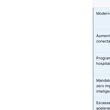
Moderni
Aumento
conect
Program
hospitai
Mandato
zero im
intelig
Escass
acelera