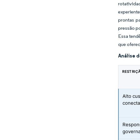
rotativid
experiente
prontas p
pressão po
Essa tendê
que ofere
Análise 
RESTRIÇ
Alto cu
conect
Respons
govern