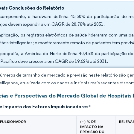
pais Conclusões do Relatório
componente, o hardware detinha 45,30% da participação do mer
iços devem expandir a um CAGR de 20,78% até 2031.
aplicação, os registros eletrônicos de saúde lideraram com uma p
itais inteligentes; o monitoramento remoto de pacientes tem prev
geografia, a América do Norte detinha 40,45% da participação do
-Pacífico deve crescer a um CAGR de 19,62% até 2031.
úmeros de tamanho de mercado e previsão neste relatório são gera
elligence, atualizada com os dados e insights mais recentes disponí
ias e Perspectivas do Mercado Global de Hospitais 
de Impacto dos Fatores Impulsionadores
*
MPULSIONADOR
(~) % DE
RELEVÂ
IMPACTO NA
PREVISÃO DO