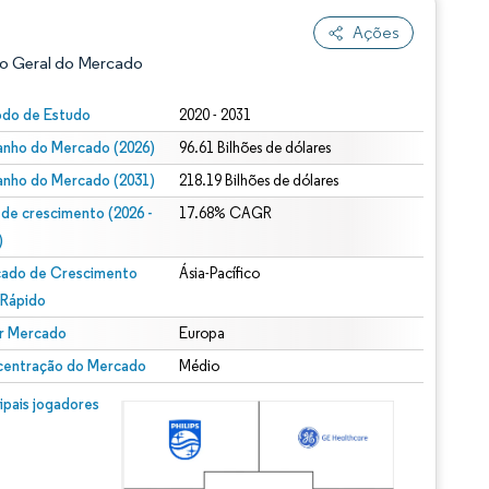
Ações
o Geral do Mercado
odo de Estudo
2020 - 2031
nho do Mercado (2026)
96.61 Bilhões de dólares
nho do Mercado (2031)
218.19 Bilhões de dólares
 de crescimento (2026 -
17.68% CAGR
)
ado de Crescimento
Ásia-Pacífico
ão conforme CC BY 4.0.
 Rápido
r Mercado
Europa
entração do Mercado
Médio
m © Mordor Intelligence. O reuso requer atribuição conforme CC BY 4.0.
cipais jogadores