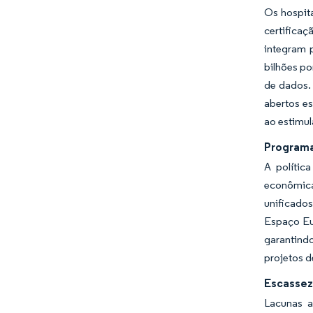
Os hospita
certifica
integram 
bilhões po
de dados. 
abertos es
ao estimu
Programa
A polític
econômica
unificados
Espaço Eu
garantind
projetos d
Escassez
Lacunas a