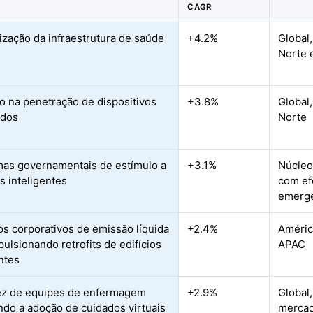
CAGR
zação da infraestrutura de saúde
+4.2%
Global
Norte 
 na penetração de dispositivos
+3.8%
Global,
ados
Norte
as governamentais de estímulo a
+3.1%
Núcleo
s inteligentes
com ef
emerg
s corporativos de emissão líquida
+2.4%
Améric
pulsionando retrofits de edifícios
APAC
entes
ez de equipes de enfermagem
+2.9%
Global
ndo a adoção de cuidados virtuais
mercad