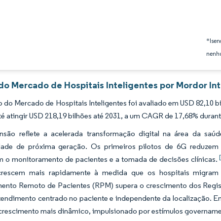
*Isen
nenhu
 do Mercado de Hospitais Inteligentes por Mordor In
do Mercado de Hospitais Inteligentes foi avaliado em USD 82,10 bi
é atingir USD 218,19 bilhões até 2031, a um CAGR de 17,68% durant
nsão reflete a acelerada transformação digital na área da saúd
dade de próxima geração. Os primeiros pilotos de 6G reduzem 
m o monitoramento de pacientes e a tomada de decisões clínicas.
crescem mais rapidamente à medida que os hospitais migram d
ento Remoto de Pacientes (RPM) supera o crescimento dos Registr
tendimento centrado no paciente e independente da localização. E
crescimento mais dinâmico, impulsionado por estímulos governament