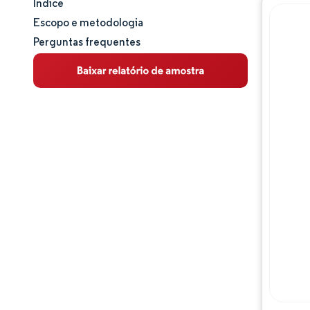
Índice
Tamanho e participação de mercado
Escopo e metodologia
Perguntas frequentes
Análise de mercado
Tendências e insights
Análise de segmentos
Análise geográfica
Panorama regulatório
Análise da cadeia de valor
Panorama competitivo
Principais jogadores
Oportunidades e perspectivas