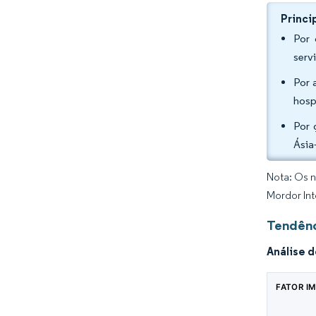
Princi
Por 
serv
Por 
hosp
Por 
Ásia
Nota: Os n
Mordor Int
Tendênc
Análise 
FATOR I