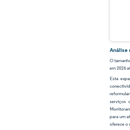
Desenvolvimentos da indústria
Análise
O tamanho 
em 2026 at
Esta expa
conectivi
reformula
serviços 
Monitoram
para um a
oferece o 