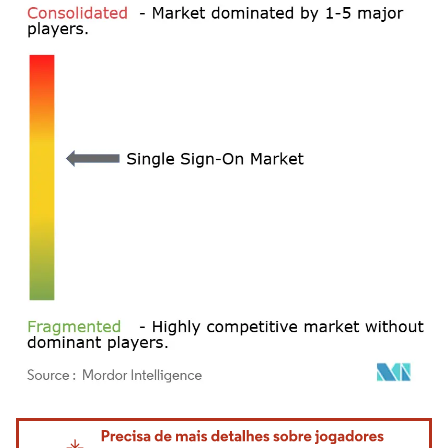
Imagem © Mordor Intelligence. O reuso requer atribuição conforme CC BY 4.0.