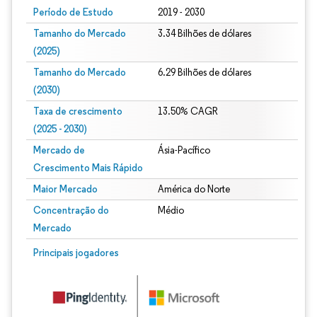
Período de Estudo
2019 - 2030
Tamanho do Mercado
3.34 Bilhões de dólares
(2025)
Tamanho do Mercado
6.29 Bilhões de dólares
(2030)
Taxa de crescimento
13.50% CAGR
(2025 - 2030)
Mercado de
Ásia-Pacífico
Crescimento Mais Rápido
Maior Mercado
América do Norte
Concentração do
Médio
Mercado
Imagem © Mordor Intelligence. O reuso requer atribuição conforme CC BY 4.0.
Principais jogadores