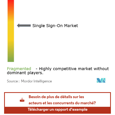
Image © Mordor Intelligence. La réutilisation nécessite une attribution sous CC BY 4.