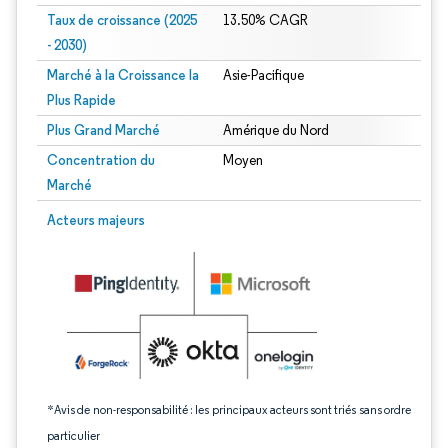
Taux de croissance (2025
13.50% CAGR
- 2030)
Marché à la Croissance la
Asie-Pacifique
Plus Rapide
Plus Grand Marché
Amérique du Nord
Concentration du
Moyen
Marché
Image © Mordor Intelligence. La réutilisation nécessite une attribution sous CC 
Acteurs majeurs
*Avis de non-responsabilité : les principaux acteurs sont triés sans ordre
particulier