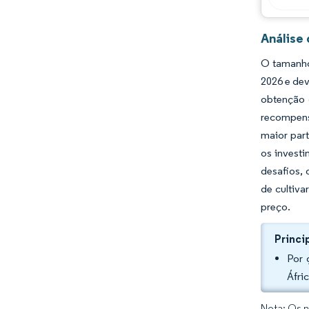
Análise
O tamanho
2026 e de
obtenção 
recompens
maior part
os investi
desafios,
de cultiva
preço.
Princi
Por 
Áfri
Nota: Os n