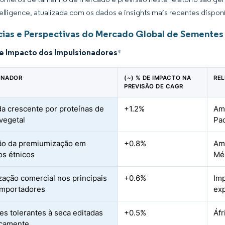
elligence, atualizada com os dados e insights mais recentes disponí
ias e Perspectivas do Mercado Global de Sementes
de Impacto dos Impulsionadores
*
ONADOR
(~) % DE IMPACTO NA
RE
PREVISÃO DE CAGR
 crescente por proteínas de
+1.2%
Amé
vegetal
Pac
ão da premiumização em
+0.8%
Amé
os étnicos
Méd
ização comercial nos principais
+0.6%
Imp
importadores
exp
res tolerantes à seca editadas
+0.5%
Áfr
camente