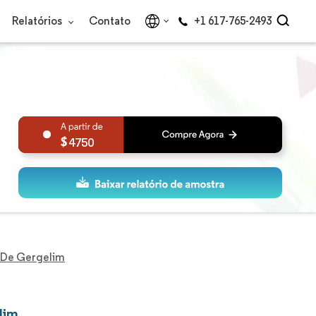
Relatórios
Contato
+1 617-765-2493
4750
 De Gergelim
lim