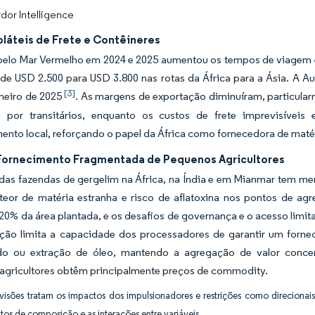
dor Intelligence
oláteis de Frete e Contêineres
pelo Mar Vermelho em 2024 e 2025 aumentou os tempos de viagem em
 de USD 2.500 para USD 3.800 nas rotas da África para a Ásia. A 
[3]
neiro de 2025
. As margens de exportação diminuíram, particula
 por transitários, enquanto os custos de frete imprevisíveis
nto local, reforçando o papel da África como fornecedora de maté
Fornecimento Fragmentada de Pequenos Agricultores
das fazendas de gergelim na África, na Índia e em Mianmar tem men
teor de matéria estranha e risco de aflatoxina nos pontos de agr
0% da área plantada, e os desafios de governança e o acesso limita
ção limita a capacidade dos processadores de garantir um forne
o ou extração de óleo, mantendo a agregação de valor concen
agricultores obtêm principalmente preços de commodity.
visões tratam os impactos dos impulsionadores e restrições como direcionais
itos de composição e as interações entre variáveis.