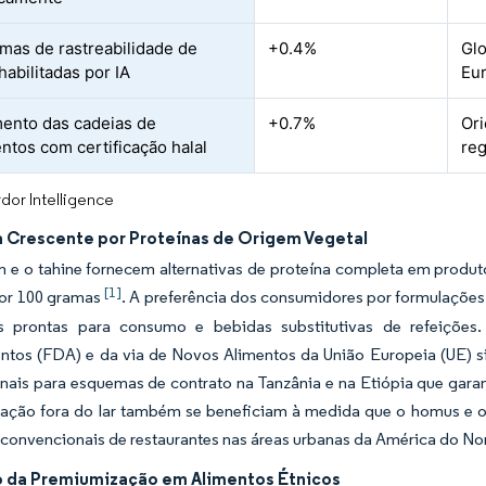
rmas de rastreabilidade de
+0.4%
Glo
habilitadas por IA
Eur
ento das cadeias de
+0.7%
Ori
ntos com certificação halal
re
dor Intelligence
Crescente por Proteínas de Origem Vegetal
m e o tahine fornecem alternativas de proteína completa em produ
[1]
por 100 gramas
. A preferência dos consumidores por formulações 
 prontas para consumo e bebidas substitutivas de refeições.
tos (FDA) e da via de Novos Alimentos da União Europeia (UE) si
onais para esquemas de contrato na Tanzânia e na Etiópia que gar
tação fora do lar também se beneficiam à medida que o homus e o
convencionais de restaurantes nas áreas urbanas da América do Nor
 da Premiumização em Alimentos Étnicos