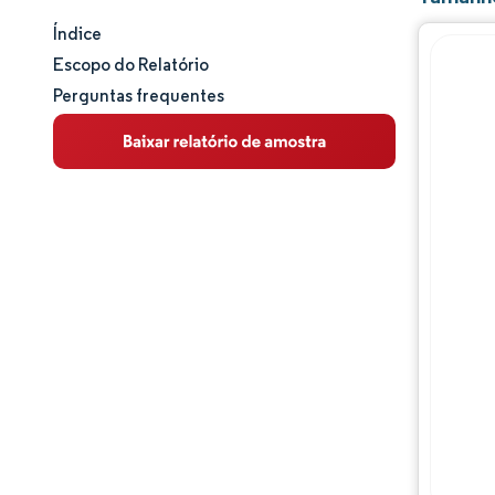
Índice
Tamanho e participação de mercado
Escopo do Relatório
Perguntas frequentes
Análise de mercado
Tendências e insights
Análise geográfica
Panorama competitivo
Desenvolvimentos da indústria