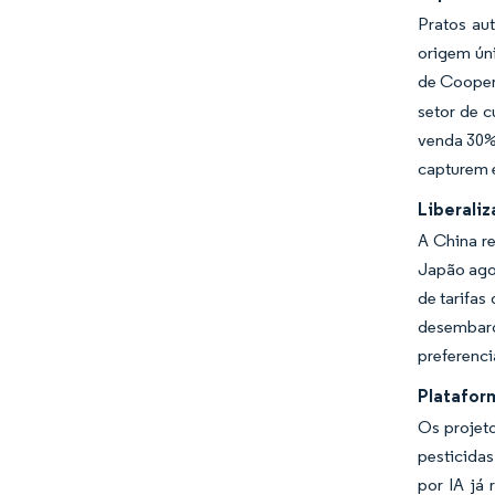
Pratos au
origem ún
de Cooper
setor de c
venda 30% 
capturem 
Liberali
A China r
Japão agor
de tarifas
desembarq
preferenci
Platafor
Os projeto
pesticida
por IA já 