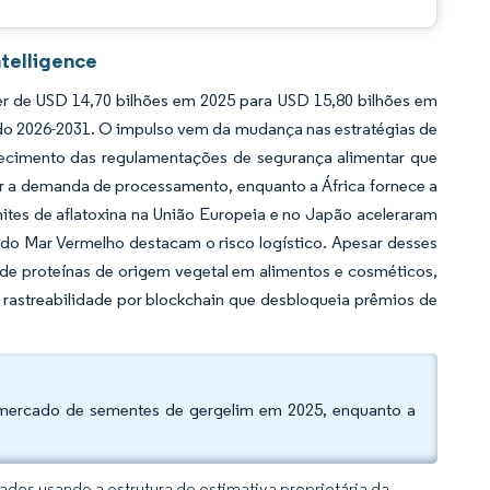
telligence
r de USD 14,70 bilhões em 2025 para USD 15,80 bilhões em
odo 2026-2031. O impulso vem da mudança nas estratégias de
recimento das regulamentações de segurança alimentar que
r a demanda de processamento, enquanto a África fornece a
mites de aflatoxina na União Europeia e no Japão aceleraram
 do Mar Vermelho destacam o risco logístico. Apesar desses
 de proteínas de origem vegetal em alimentos e cosméticos,
 rastreabilidade por blockchain que desbloqueia prêmios de
o mercado de sementes de gergelim em 2025, enquanto a
dos usando a estrutura de estimativa proprietária da