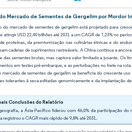
 do Mercado de Sementes de Gergelim por Mordor In
 do mercado de sementes de gergelim está projetado para cresce
ve atingir USD 22,40 bilhões até 2031 a um CAGR de 7,23% no perí
de proteínas, da premiumização nas culinárias étnicas e do endu
am cadeias de suprimentos rastreáveis. A China continua a ancora
e das sementes brutas, mas captura valor limitado a jusante. Os li
mentos em testes pré-embarque, e as perturbações no frete na rota
 o mercado de sementes de gergelim se beneficia do crescente uso
res tolerantes à seca editadas genomicamente e da implantação de
pais Conclusões do Relatório
geografia, a Ásia-Pacífico liderou com 46,0% da participação d
ca registrou o CAGR mais rápido de 9,8% até 2031.
úmeros de tamanho de mercado e previsão neste relatório são gera