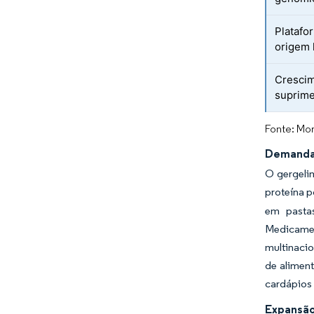
Platafo
origem 
Crescim
suprime
Fonte: Mor
Demanda 
O gergeli
proteína 
em pastas
Medicamen
multinaci
de alimen
cardápios 
Expansão