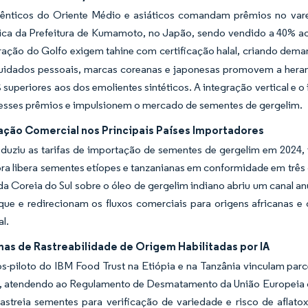
tênticos do Oriente Médio e asiáticos comandam prêmios no varej
ica da Prefeitura de Kumamoto, no Japão, sendo vendido a 40% 
ação do Golfo exigem tahine com certificação halal, criando dem
uidados pessoais, marcas coreanas e japonesas promovem a herança
superiores aos dos emolientes sintéticos. A integração vertical e 
esses prêmios e impulsionem o mercado de sementes de gergelim.
zação Comercial nos Principais Países Importadores
eduziu as tarifas de importação de sementes de gergelim em 2024,
a libera sementes etíopes e tanzanianas em conformidade em três d
 da Coreia do Sul sobre o óleo de gergelim indiano abriu um canal 
ue e redirecionam os fluxos comerciais para origens africanas e 
al.
mas de Rastreabilidade de Origem Habilitadas por IA
s-piloto do IBM Food Trust na Etiópia e na Tanzânia vinculam par
s, atendendo ao Regulamento de Desmatamento da União Europeia 
rastreia sementes para verificação de variedade e risco de aflat