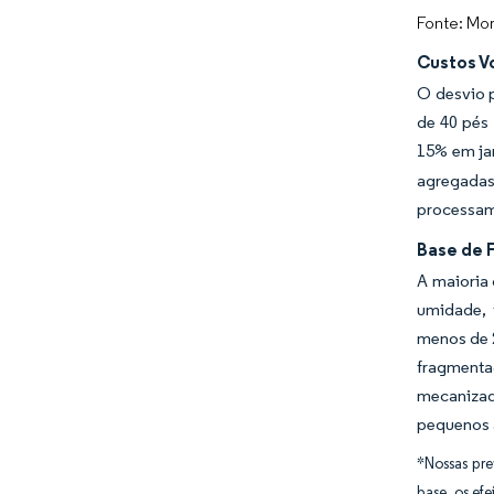
Fonte: Mor
Custos V
O desvio 
de 40 pés
15% em ja
agregadas
processame
Base de 
A maioria 
umidade, 
menos de 2
fragmenta
mecanizad
pequenos 
*Nossas pre
base, os efe