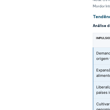
Mordor Int
Tendênc
Análise 
IMPULSI
Demanda
origem 
Expans
aliment
Liberal
países 
Cultiva
genomi