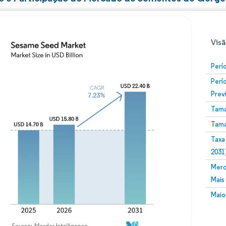
Visã
Perí
Perí
Prev
Tama
Tama
Taxa
Imagem © Mordor Intelligence. O reuso requer atribuiç
2031
Merc
Mais
Maio