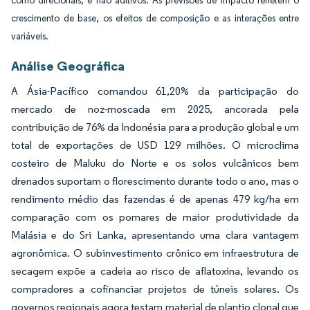
como direcionais, e não aditivos. As previsões de impacto refletem o
crescimento de base, os efeitos de composição e as interações entre
variáveis.
Análise Geográfica
A Ásia-Pacífico comandou 61,20% da participação do
mercado de noz-moscada em 2025, ancorada pela
contribuição de 76% da Indonésia para a produção global e um
total de exportações de USD 129 milhões. O microclima
costeiro de Maluku do Norte e os solos vulcânicos bem
drenados suportam o florescimento durante todo o ano, mas o
rendimento médio das fazendas é de apenas 479 kg/ha em
comparação com os pomares de maior produtividade da
Malásia e do Sri Lanka, apresentando uma clara vantagem
agronômica. O subinvestimento crônico em infraestrutura de
secagem expõe a cadeia ao risco de aflatoxina, levando os
compradores a cofinanciar projetos de túneis solares. Os
governos regionais agora testam material de plantio clonal que