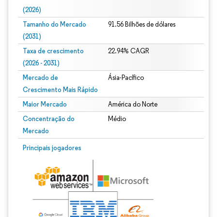
(2026)
Tamanho do Mercado
91.56 Bilhões de dólares
(2031)
Taxa de crescimento
22.94% CAGR
(2026 - 2031)
Mercado de
Ásia-Pacífico
Crescimento Mais Rápido
Maior Mercado
América do Norte
Concentração do
Médio
Mercado
Imagem © Mordor Intelligence. O reuso requer atribuição conforme CC BY 4.0.
Principais jogadores