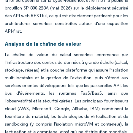
la loi européenne sur la cyber-résilience, et le NIST a publié le
brouillon SP 800-228A (mai 2026) sur le déploiement sécurisé
des API web RESTful, ce qui est directement pertinent pour les
architectures serverless construites autour d'une exposition
API-first.
Analyse de la chaîne de valeur
La chaîne de valeur du calcul serverless commence par
l'infrastructure des centres de données à grande échelle (calcul,
stockage, réseau) et la couche plateforme qui assure l'isolation
multi-locataire et la gestion de l'exécution, puis s'étend aux
services orientés développeurs tels que les passerelles API, les
bus d'événements, les runtimes FaaS/BaaS, ainsi que
l'observabilité et la sécurité gérées. Les principaux fournisseurs
cloud (AWS, Microsoft, Google, Alibaba, IBM) combinent la
fourniture de matériel, les technologies de virtualisation et de
sandboxing (y compris l'isolation microVM et conteneur), la
facturation et le comptage, ainsi qu'une distribution mondiale,