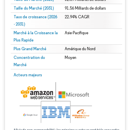
Taille du Marché (2031)
91.56 Milliards de dollars
Taux de croissance (2026
22.94% CAGR
- 2031)
Marché à la Croissance la
Asie-Pacifique
Plus Rapide
Plus Grand Marché
Amérique du Nord
Concentration du
Moyen
Marché
Image © Mordor Intelligence. La réutilisation nécessite une attribution sous CC 
Acteurs majeurs
*Avis de non-responsabilité : les principaux acteurs sont triés sans ordre