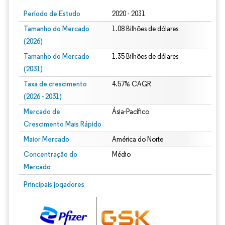
Período de Estudo
2020 - 2031
Tamanho do Mercado
1.08 Bilhões de dólares
(2026)
Tamanho do Mercado
1.35 Bilhões de dólares
(2031)
Taxa de crescimento
4.57% CAGR
(2026 - 2031)
Mercado de
Ásia-Pacífico
Crescimento Mais Rápido
Maior Mercado
América do Norte
Concentração do
Médio
Mercado
Imagem © Mordor Intelligence. O reuso requer atribuição conforme CC BY 4.0.
Principais jogadores