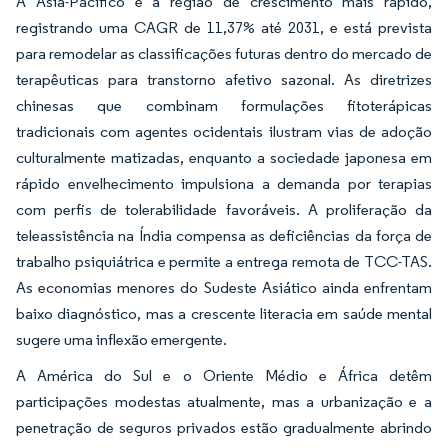
A Ásia-Pacífico é a região de crescimento mais rápido,
registrando uma CAGR de 11,37% até 2031, e está prevista
para remodelar as classificações futuras dentro do mercado de
terapêuticas para transtorno afetivo sazonal. As diretrizes
chinesas que combinam formulações fitoterápicas
tradicionais com agentes ocidentais ilustram vias de adoção
culturalmente matizadas, enquanto a sociedade japonesa em
rápido envelhecimento impulsiona a demanda por terapias
com perfis de tolerabilidade favoráveis. A proliferação da
teleassistência na Índia compensa as deficiências da força de
trabalho psiquiátrica e permite a entrega remota de TCC-TAS.
As economias menores do Sudeste Asiático ainda enfrentam
baixo diagnóstico, mas a crescente literacia em saúde mental
sugere uma inflexão emergente.
A América do Sul e o Oriente Médio e África detêm
participações modestas atualmente, mas a urbanização e a
penetração de seguros privados estão gradualmente abrindo