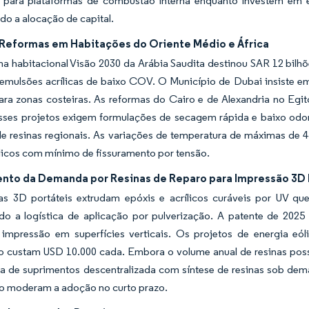
s para plataformas de combustão interna enquanto investem em emu
do a alocação de capital.
Reformas em Habitações do Oriente Médio e África
 habitacional Visão 2030 da Arábia Saudita destinou SAR 12 bilhõe
emulsões acrílicas de baixo COV. O Município de Dubai insiste em 
ara zonas costeiras. As reformas do Cairo e de Alexandria no Egito
 Esses projetos exigem formulações de secagem rápida e baixo od
 de resinas regionais. As variações de temperatura de máximas de
ílicos com mínimo de fissuramento por tensão.
nto da Demanda por Resinas de Reparo para Impressão 3D 
as 3D portáteis extrudam epóxis e acrílicos curáveis por UV que
do a logística de aplicação por pulverização. A patente de 2025
 impressão em superfícies verticais. Os projetos de energia eól
ro custam USD 10.000 cada. Embora o volume anual de resinas poss
a de suprimentos descentralizada com síntese de resinas sob dema
eo moderam a adoção no curto prazo.