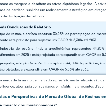
mam as margens e desafiem os ativos alquídicos legados. A ativid
 base de cardanol sublinha um realinhamento estratégico em direç
s de divulgação de carbono.
pais Conclusões do Relatório
tipo de resina, a acrílica capturou 30,05% da participação do merc
ento está previsto para registrar um CAGR de 5,30% até 2031.
indústria do usuário final, a arquitetônica representou 44,8
stimentos em 2025 e está projetada para expandir a um CAGR de 5,
geografia, a região Ásia-Pacífico capturou 44,15% da participação
tá projetada para expandir a um CAGR de 5,36% até 2031.
úmeros de tamanho de mercado e previsão neste relatório são gera
elligence, atualizada com os dados e insights mais recentes disponí
ias e Perspectivas do Mercado Global de Resinas e
de Impacto dos Impulsionadores
*