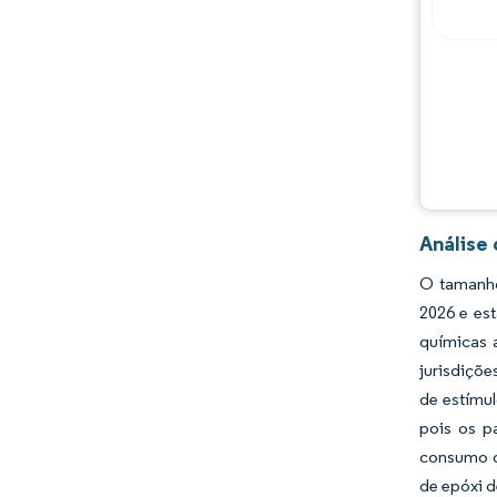
Oportunidades e perspectivas
Desenvolvimentos da indústria
Análise
O tamanho
2026 e es
químicas 
jurisdiçõe
de estímu
pois os p
consumo d
de epóxi d