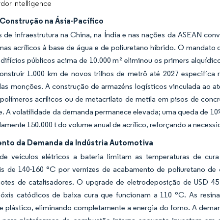
dor Intelligence
Construção na Ásia-Pacífico
 de infraestrutura na China, na Índia e nas nações da ASEAN conv
mas acrílicos à base de água e de poliuretano híbrido. O mandato 
ifícios públicos acima de 10.000 m² eliminou os primers alquídic
onstruir 1.000 km de novos trilhos de metrô até 2027 especifica 
as monções. A construção de armazéns logísticos vinculada ao at
 polímeros acrílicos ou de metacrilato de metila em pisos de con
e. A volatilidade da demanda permanece elevada; uma queda de 10% 
mente 150.000 t do volume anual de acrílico, reforçando a necess
nto da Demanda da Indústria Automotiva
 de veículos elétricos a bateria limitam as temperaturas de cur
ais de 140-160 °C por vernizes de acabamento de poliuretano d
otes de catalisadores. O upgrade de eletrodeposição de USD 45 
óxis catódicos de baixa cura que funcionam a 110 °C. As resina
e plástico, eliminando completamente a energia do forno. A deman