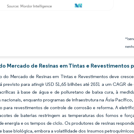
*Isen
nenhu
 do Mercado de Resinas em Tintas e Revestimentos p
 do Mercado de Resinas em Tintas e Revestimentos deve crescer
tá previsto para atingir USD 51,65 bilhões até 2031 a um CAGR de
acrílicas à base de água e de poliuretano de baixa cura, à med
s nacionais, enquanto programas de infraestrutura na Ásia-Pacífico
lo para revestimentos de controle de corrosão e reforma. A eletr
acotes de baterias restringem as temperaturas dos fornos e f
e energia e os tempos de ciclo. Os produtores de resinas respon
e base biológica, embora a volatilidade dos insumos petroquímico