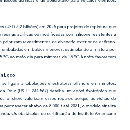
lsões acrílicas e de poliuretano para veículos elétricos,
s (USD 3,2 bilhões) em 2025 para projetos de repintura que
resinas acrílicas ou modificadas com silicone resistentes a
 priorizam revestimentos de alvenaria exterior de estireno-
or embaladas em baldes menores, estimulando a mistura por
 45 °C ao meio-dia para mínimas de 15 °C à noite favorecem
In Loco
 se ligam a tubulações e estruturas offshore em minutos,
 da Dow (US 11.234.567) detalha um epóxi tixotrópico que
ica offshore valorizam esses reparos porque as visitas de
a permanecer abaixo de 5.000 t até 2031, o modelo sinaliza
nda. Os obstáculos de certificação do Instituto Americano