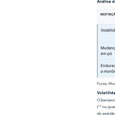
Análise 
RESTRIÇ
Volatil
Mudança
em pó
Endurec
a monôm
Fonte: Mor
Volatili
O benzeno 
t⁻¹ no qua
do petróle