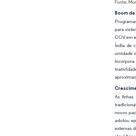
Fonte: Mor
Boom da 
Programas
para siste
COV em ed
Índia de c
umidade d
incorpora
inatividad
aproximada
Crescime
As linhas
tradicion
novos pac
adotou ep
externas d