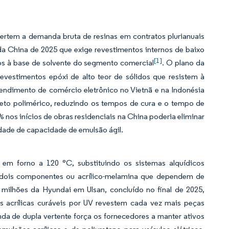
ertem a demanda bruta de resinas em contratos plurianuais
da China de 2025 que exige revestimentos internos de baixo
[1]
os à base de solvente do segmento comercial
. O plano da
revestimentos epóxi de alto teor de sólidos que resistem à
endimento de comércio eletrônico no Vietnã e na Indonésia
creto polimérico, reduzindo os tempos de cura e o tempo de
nos inícios de obras residenciais na China poderia eliminar
idade de capacidade de emulsão ágil.
a em forno a 120 °C, substituindo os sistemas alquídicos
e dois componentes ou acrílico-melamina que dependem de
milhões da Hyundai em Ulsan, concluído no final de 2025,
s acrílicas curáveis por UV revestem cada vez mais peças
da de dupla vertente força os fornecedores a manter ativos