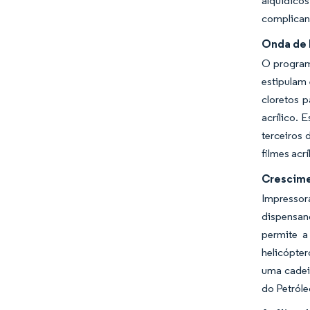
alquídico
complican
Onda de 
O programa
estipulam 
cloretos p
acrílico.
terceiros
filmes acr
Crescime
Impressor
dispensan
permite a
helicópte
uma cadei
do Petról