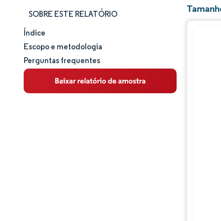
Tamanho
SOBRE ESTE RELATÓRIO
Índice
Tamanho e participação de mercado
Escopo e metodologia
Perguntas frequentes
Análise de mercado
Tendências e insights
Análise de segmentos
Análise geográfica
Análise da cadeia de valor
Panorama competitivo
Principais jogadores