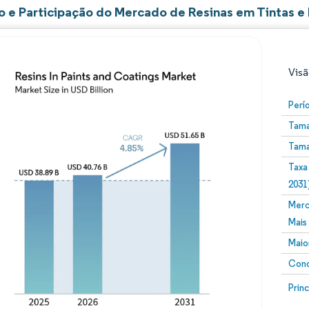
 e Participação do Mercado de Resinas em Tintas e
Visã
Perí
Tama
Tama
Taxa
2031
Merc
Imagem © Mordor Intelligence. O reuso requer atribuiç
Mais
Maio
Conc
Image
Prin