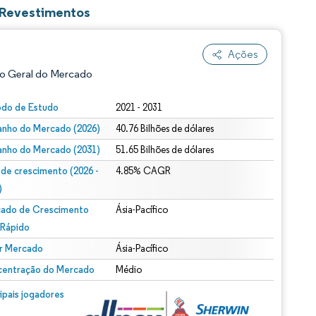
 Revestimentos
Ações
o Geral do Mercado
odo de Estudo
2021 - 2031
nho do Mercado (2026)
40.76 Bilhões de dólares
nho do Mercado (2031)
51.65 Bilhões de dólares
 de crescimento (2026 -
4.85% CAGR
)
ado de Crescimento
Ásia-Pacífico
ão conforme CC BY 4.0.
 Rápido
r Mercado
Ásia-Pacífico
entração do Mercado
Médio
m © Mordor Intelligence. O reuso requer atribuição conforme CC BY 4.0.
cipais jogadores