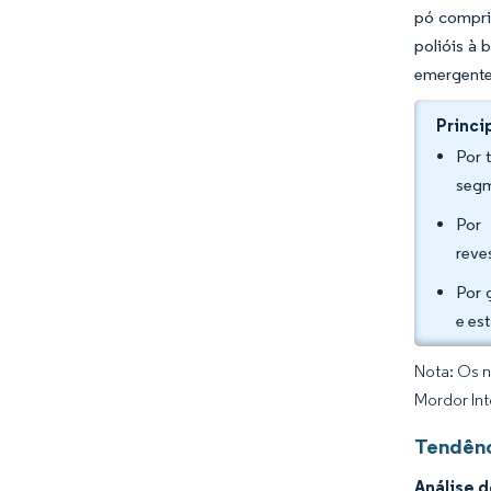
pó compri
polióis à
emergente
Princi
Por 
segm
Por 
reve
Por 
e es
Nota: Os n
Mordor Int
Tendênc
Análise 