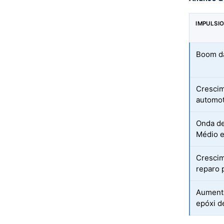
IMPULSI
Boom da
Crescim
automot
Onda de
Médio e
Crescim
reparo 
Aumento
epóxi d