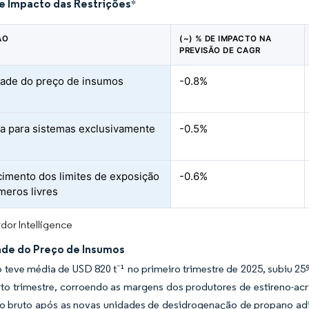
de Impacto das Restrições
*
ÃO
(~) % DE IMPACTO NA
PREVISÃO DE CAGR
idade do preço de insumos
-0.8%
 para sistemas exclusivamente
-0.5%
imento dos limites de exposição
-0.6%
eros livres
dor Intelligence
dade do Preço de Insumos
teve média de USD 820 t⁻¹ no primeiro trimestre de 2025, subiu 2
rto trimestre, corroendo as margens dos produtores de estireno-acr
o bruto após as novas unidades de desidrogenação de propano adic