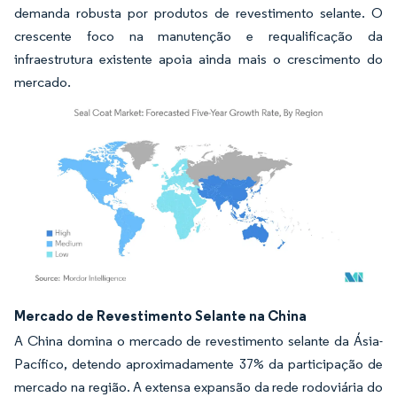
demanda robusta por produtos de revestimento selante. O
crescente foco na manutenção e requalificação da
infraestrutura existente apoia ainda mais o crescimento do
mercado.
Imagem © Mordor Intelligence. O reuso requer atribuição conforme CC BY 4.0.
Mercado de Revestimento Selante na China
A China domina o mercado de revestimento selante da Ásia-
Pacífico, detendo aproximadamente 37% da participação de
mercado na região. A extensa expansão da rede rodoviária do