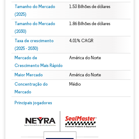
Tamanho do Mercado
1.53 Bilhões de dólares
(2025)
Tamanho do Mercado
1.86 Bilhões de dólares
(2030)
Taxa de crescimento
4.01% CAGR
(2025 - 2030)
Mercado de
América do Norte
Crescimento Mais Rápido
Maior Mercado
América do Norte
Concentração do
Médio
Mercado
Imagem © Mordor Intelligence. O reuso requer atribuição conforme CC BY 4.0.
Principais jogadores