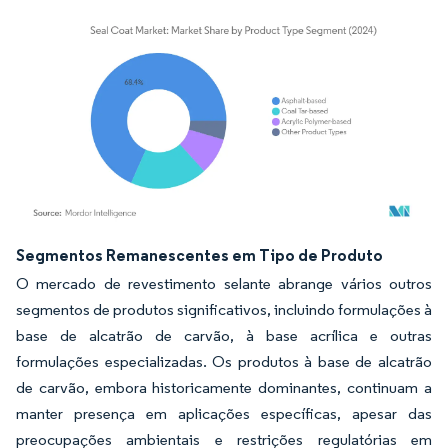
Imagem © Mordor Intelligence. O reuso requer atribuição conforme CC BY 4.0.
Segmentos Remanescentes em Tipo de Produto
O mercado de revestimento selante abrange vários outros
segmentos de produtos significativos, incluindo formulações à
base de alcatrão de carvão, à base acrílica e outras
formulações especializadas. Os produtos à base de alcatrão
de carvão, embora historicamente dominantes, continuam a
manter presença em aplicações específicas, apesar das
preocupações ambientais e restrições regulatórias em