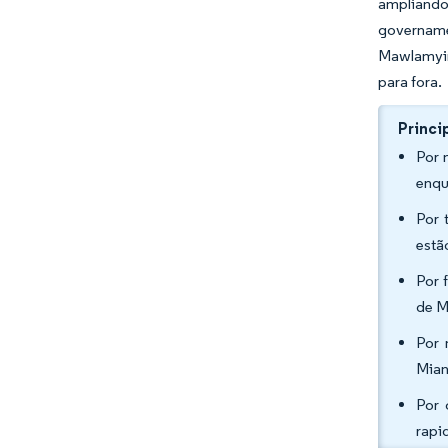
ampliando
govername
Mawlamyin
para fora.
Princi
Por 
enqu
Por 
estã
Por 
de M
Por 
Mian
Por 
rapi