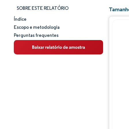
SOBRE ESTE RELATÓRIO
Tamanho
Índice
Tamanho e participação de mercado
Escopo e metodologia
Perguntas frequentes
Análise de mercado
Tendências e insights
Análise de segmentos
Análise geográfica
Panorama regulatório
Análise da cadeia de valor
Panorama competitivo