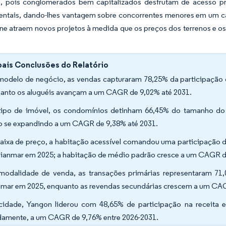
, pois conglomerados bem capitalizados desfrutam de acesso priv
ntais, dando-lhes vantagem sobre concorrentes menores em um c
e atraem novos projetos à medida que os preços dos terrenos e os
pais Conclusões do Relatório
modelo de negócio, as vendas capturaram 78,25% da participação 
anto os aluguéis avançam a um CAGR de 9,02% até 2031.
tipo de imóvel, os condomínios detinham 66,45% do tamanho do 
o se expandindo a um CAGR de 9,38% até 2031.
faixa de preço, a habitação acessível comandou uma participação 
ianmar em 2025; a habitação de médio padrão cresce a um CAGR d
modalidade de venda, as transações primárias representaram 71
mar em 2025, enquanto as revendas secundárias crescem a um CAG
cidade, Yangon liderou com 48,65% de participação na receita 
damente, a um CAGR de 9,76% entre 2026-2031.