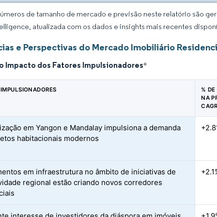
úmeros de tamanho de mercado e previsão neste relatório são gera
elligence, atualizada com os dados e insights mais recentes disponí
ias e Perspectivas do Mercado Imobiliário Residenc
do Impacto dos Fatores Impulsionadores
*
 IMPULSIONADORES
% DE
NA P
CAG
ização em Yangon e Mandalay impulsiona a demanda
+2.
jetos habitacionais modernos
mentos em infraestrutura no âmbito de iniciativas de
+2.1
vidade regional estão criando novos corredores
ciais
te interesse de investidores da diáspora em imóveis
+1.9