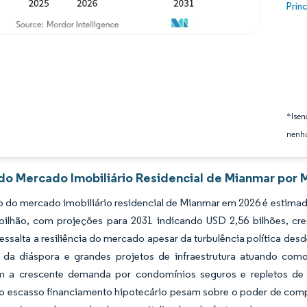
Image
Prin
*Isen
nenhu
 do Mercado Imobiliário Residencial de Mianmar por 
do mercado imobiliário residencial de Mianmar em 2026 é estimado 
bilhão, com projeções para 2031 indicando USD 2,56 bilhões, 
 ressalta a resiliência do mercado apesar da turbulência política d
l da diáspora e grandes projetos de infraestrutura atuando com
m a crescente demanda por condomínios seguros e repletos de 
 o escasso financiamento hipotecário pesam sobre o poder de comp