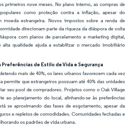
os primeiros nove meses. No plano interno, as compras de
pulares como proteção contra a inflação, apesar do
em moeda estrangeira. Novos impostos sobre a renda de
formidade direcionam parte da riqueza da diáspora de volta
iáspora com planos de parcelamento e marketing digital,
lta qualidade ajuda a estabilizar o mercado imobiliário
referências de Estilo de Vida e Segurança
a detendo mais de 40%, os lares urbanos favorecem cada vez
da permite que estrangeiros possuam até 40% das unidades
iar seu pool de compradores. Projetos como o Oak Village
nte ao planejamento do local, alinhando-se às preferências
stá se aproximando das fases de esgotamento, apesar da
eguros e repletos de comodidades. Comunidades fechadas e
elhorando os padrões de vida urbana.