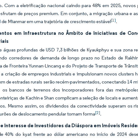
ão. Com a eletrificação nacional caindo para 48% em 2025, novos 
desfrutam de preços premium. Em conjunto, a migração urbana e a
[1]
l de Mianmar em uma trajetória de crescimento estável
.
entos em Infraestrutura no Âmbito de Iniciativas de Co
iais
e águas profundas de USD 7,3 bilhões de Kyaukphyu e sua zona r
indo corredores de demanda de longo prazo no Estado de Rakhi
 de Fronteira Yunnan-Lincang e do Projeto de Transporte de Trâns
a criação de empregos industriais e impulsionam novos clusters ha
km de estradas rurais serão recém-pavimentados, conectando 14 mil
 os bancos de terrenos dos incorporadores fora das metrópole
onteiriças de Kachin e Shan complicam a seleção de locais e aumen
tos. Mesmo assim, os dividendos da conectividade superam os r
[2]
turões de deslocamento pendular tomam forma
.
e Interesse de Investidores da Diáspora em Imóveis Reside
e 40% do kyat frente ao dólar americano no início de 2024 de