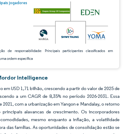
m © Mordor Intelligence. O reuso requer atribuição conforme CC BY 4.0.
cipais jogadores
ção de responsabilidade: Principais participantes classificados em
ma ordem específica
Mordor Intelligence
em USD 1,71 bilhão, crescendo a partir do valor de 2025 de
crescendo a um CAGR de 8,35% no período 2026-2031. Essa
esde 2021, com a urbanização em Yangon e Mandalay, o retorno
o principais alavancas de crescimento. Os incorporadores
comodidades, mesmo enquanto a inflação, a volatilidade
ra das famílias. As oportunidades de consolidação estão se