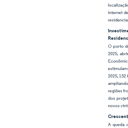
localizaç
internet 
residencia
Investim
Residenc
O porto d
2025, abr
Econômica
estimulam 
2025, 152 
ampliando
regiões fr
dos proje
novos cin
Crescent
A queda d