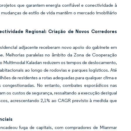
projetos que garantem energia confiável e conectividade à
s mudanças de estilo de vida mantêm o mercado imobiliário
nectividade Regional: Criação de Novos Corredores
esidencial adjacente receberam novo apoio do gabinete em
ne. Melhorias paralelas no âmbito da Zona de Cooperação
ito Multimodal Kaladan reduzem os tempos de deslocamento,
bitacionais ao longo de rodovias e parques logísticos. Até
hões de residentes a rotas adequadas para qualquer clima e
s congestionadas. No entanto, combates esporádicos nas
tam os custos de segurança, ressaltando a execução desigual
iscos, acrescentando 2,1% ao CAGR previsto à medida que
nciais
sencadeou fuga de capitais, com compradores de Mianmar