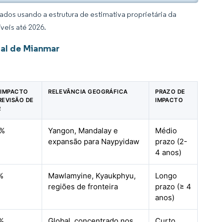
dos usando a estrutura de estimativa proprietária da
veis até 2026.
ial de Mianmar
 IMPACTO
RELEVÂNCIA GEOGRÁFICA
PRAZO DE
REVISÃO DE
IMPACTO
R
8%
Yangon, Mandalay e
Médio
expansão para Naypyidaw
prazo (2-
4 anos)
%
Mawlamyine, Kyaukphyu,
Longo
regiões de fronteira
prazo (≥ 4
anos)
%
Global, concentrado nos
Curto