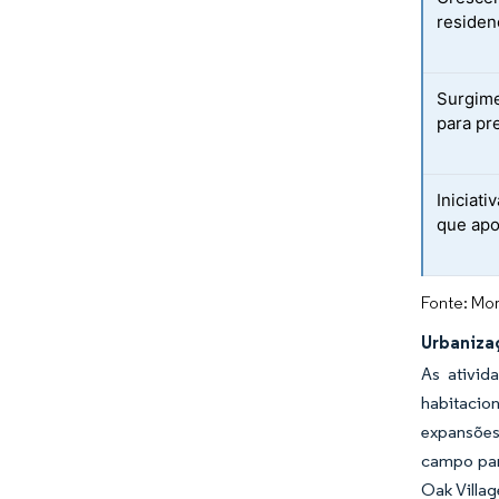
residen
Surgime
para pr
Iniciat
que apo
Fonte: Mor
Urbaniza
As ativid
habitacion
expansões
campo par
Oak Villa