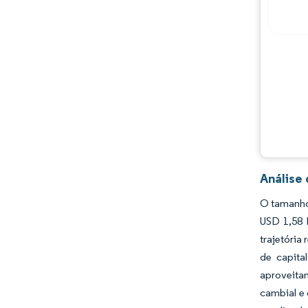
Principais jogadores
Oportunidades e perspectivas
Desenvolvimentos da indústria
Análise
O tamanho 
USD 1,58 
trajetória
de capita
aproveita
cambial e