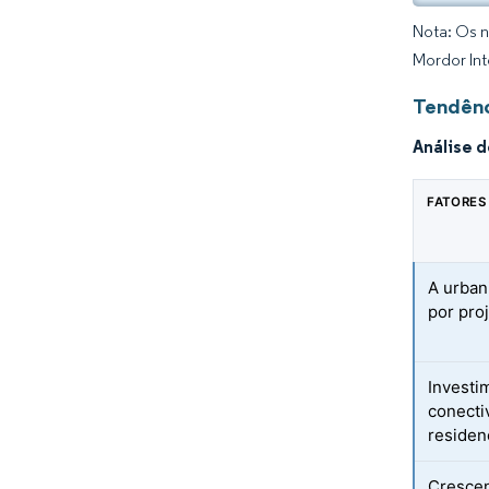
Nota: Os n
Mordor Int
Tendênc
Análise 
FATORES
A urban
por pro
Investi
conecti
residen
Crescen