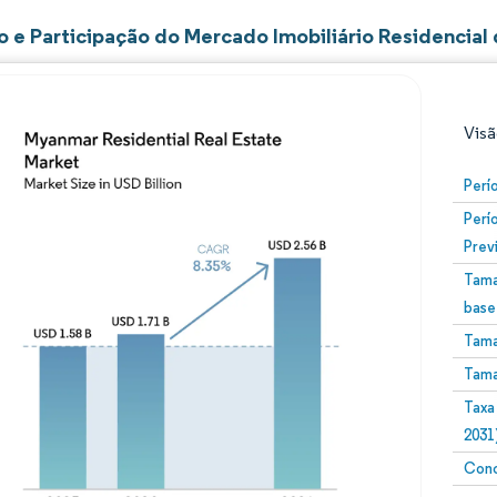
 e Participação do Mercado Imobiliário Residencial
Visã
Perí
Perí
Prev
Tama
base
Tama
Imagem © Mordor Intelligence. O reuso requer atribuiç
Tama
Taxa
2031
Conc