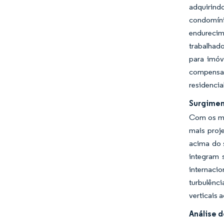
adquirind
condomín
endurecim
trabalhado
para imóv
compensan
residencia
Surgimen
Com os mi
mais proj
acima do 
integram 
internaci
turbulênc
verticais 
Análise d