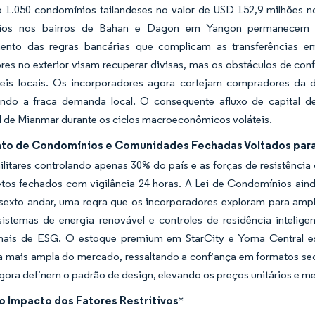
o 1.050 condomínios tailandeses no valor de USD 152,9 milhões n
ios nos bairros de Bahan e Dagon em Yangon permanecem po
ento das regras bancárias que complicam as transferências 
res no exterior visam recuperar divisas, mas os obstáculos de con
eis locais. Os incorporadores agora cortejam compradores da d
do a fraca demanda local. O consequente afluxo de capital de a
l de Mianmar durante os ciclos macroeconômicos voláteis.
to de Condomínios e Comunidades Fechadas Voltados para P
litares controlando apenas 30% do país e as forças de resistênci
etos fechados com vigilância 24 horas. A Lei de Condomínios ain
sexto andar, uma regra que os incorporadores exploram para ampl
sistemas de energia renovável e controles de residência intelige
onais de ESG. O estoque premium em StarCity e Yoma Central e
ia mais ampla do mercado, ressaltando a confiança em formatos s
agora definem o padrão de design, elevando os preços unitários e m
o Impacto dos Fatores Restritivos
*