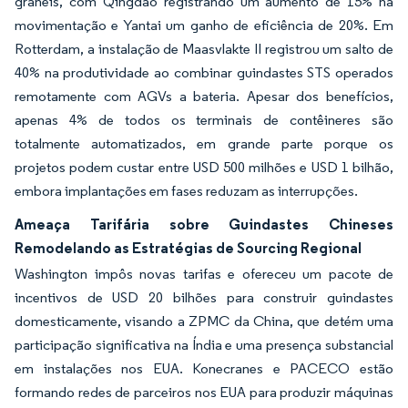
granéis, com Qingdao registrando um aumento de 15% na
movimentação e Yantai um ganho de eficiência de 20%. Em
Rotterdam, a instalação de Maasvlakte II registrou um salto de
40% na produtividade ao combinar guindastes STS operados
remotamente com AGVs a bateria. Apesar dos benefícios,
apenas 4% de todos os terminais de contêineres são
totalmente automatizados, em grande parte porque os
projetos podem custar entre USD 500 milhões e USD 1 bilhão,
embora implantações em fases reduzam as interrupções.
Ameaça Tarifária sobre Guindastes Chineses
Remodelando as Estratégias de Sourcing Regional
Washington impôs novas tarifas e ofereceu um pacote de
incentivos de USD 20 bilhões para construir guindastes
domesticamente, visando a ZPMC da China, que detém uma
participação significativa na Índia e uma presença substancial
em instalações nos EUA. Konecranes e PACECO estão
formando redes de parceiros nos EUA para produzir máquinas