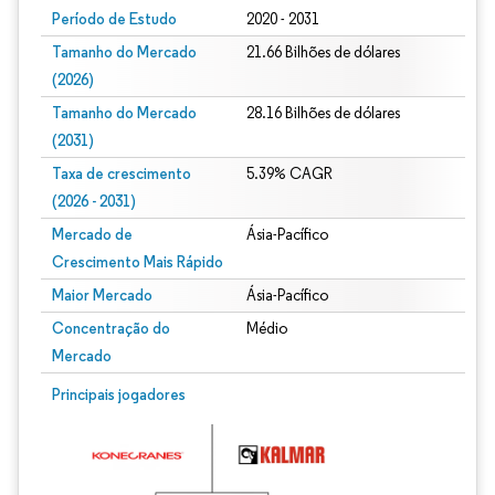
Período de Estudo
2020 - 2031
Tamanho do Mercado
21.66 Bilhões de dólares
(2026)
Tamanho do Mercado
28.16 Bilhões de dólares
(2031)
Taxa de crescimento
5.39% CAGR
(2026 - 2031)
Mercado de
Ásia-Pacífico
Crescimento Mais Rápido
Maior Mercado
Ásia-Pacífico
Concentração do
Médio
Mercado
Imagem © Mordor Intelligence. O reuso requer atribuição conforme CC BY 4.0.
Principais jogadores