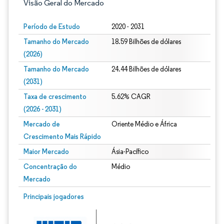
Visão Geral do Mercado
Período de Estudo
2020 - 2031
Tamanho do Mercado
18.59 Bilhões de dólares
(2026)
Tamanho do Mercado
24.44 Bilhões de dólares
(2031)
Taxa de crescimento
5.62% CAGR
(2026 - 2031)
Mercado de
Oriente Médio e África
Crescimento Mais Rápido
Maior Mercado
Ásia-Pacífico
Concentração do
Médio
Mercado
Imagem © Mordor Intelligence. O reuso requer atribuição conforme CC BY 4.0.
Principais jogadores