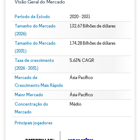
Visão Geral do Mercado
Período de Estudo
2020 - 2031
Tamanho do Mercado
132.67 Bilhões de dólares
(2026)
Tamanho do Mercado
174.28 Bilhões de dólares
(2031)
Taxa de crescimento
5.63% CAGR
(2026 - 2031)
Mercado de
Ásia-Pacífico
Crescimento Mais Rápido
Maior Mercado
Ásia-Pacífico
Concentração do
Médio
Mercado
Imagem © Mordor Intelligence. O reuso requer atribuição conforme CC BY 4.0.
Principais jogadores