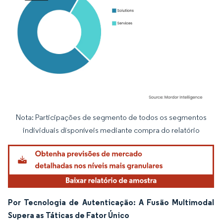
Nota: Participações de segmento de todos os segmentos
Imagem © Mordor Intelligence. O reuso requer atribuição conforme CC BY 4.0.
individuais disponíveis mediante compra do relatório
Por Tecnologia de Autenticação: A Fusão Multimodal
Supera as Táticas de Fator Único