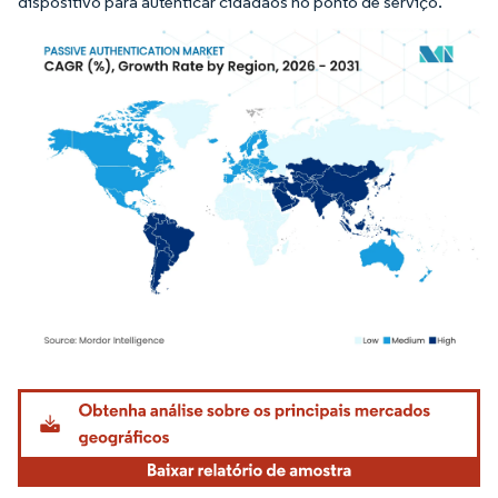
dispositivo para autenticar cidadãos no ponto de serviço.
Imagem © Mordor Intelligence. O reuso requer atribuição conforme CC BY 4.0.