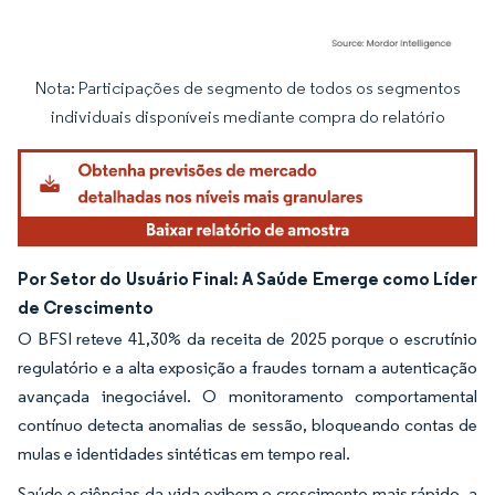
Nota: Participações de segmento de todos os segmentos
Imagem © Mordor Intelligence. O reuso requer atribuição conforme CC BY 4.0.
individuais disponíveis mediante compra do relatório
Por Setor do Usuário Final: A Saúde Emerge como Líder
de Crescimento
O BFSI reteve 41,30% da receita de 2025 porque o escrutínio
regulatório e a alta exposição a fraudes tornam a autenticação
avançada inegociável. O monitoramento comportamental
contínuo detecta anomalias de sessão, bloqueando contas de
mulas e identidades sintéticas em tempo real.
Saúde e ciências da vida exibem o crescimento mais rápido, a