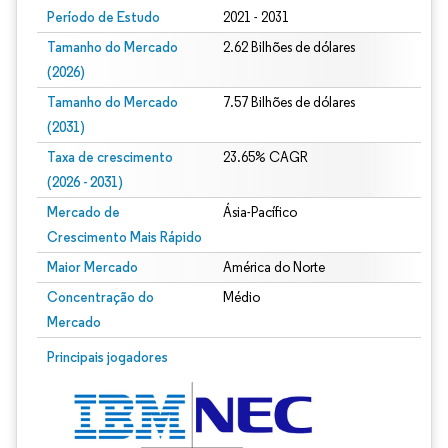
Período de Estudo
2021 - 2031
Tamanho do Mercado
2.62 Bilhões de dólares
(2026)
Tamanho do Mercado
7.57 Bilhões de dólares
(2031)
Taxa de crescimento
23.65% CAGR
(2026 - 2031)
Mercado de
Ásia-Pacífico
Crescimento Mais Rápido
Maior Mercado
América do Norte
Concentração do
Médio
Mercado
Imagem © Mordor Intelligence. O reuso requer atribuição conforme CC BY 4.0.
Principais jogadores