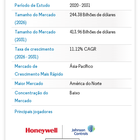
Período de Estudo
2020 - 2031
Tamanho do Mercado
244.38 Bilhões de dólares
(2026)
Tamanho do Mercado
413.96 Bilhões de dólares
(2031)
Taxa de crescimento
11.12% CAGR
(2026 - 2031)
Mercado de
Ásia-Pacífico
Crescimento Mais Rápido
Maior Mercado
América do Norte
Concentração do
Baixo
Mercado
Imagem © Mordor Intelligence. O reuso requer atribuição conforme CC BY 4.0.
Principais jogadores