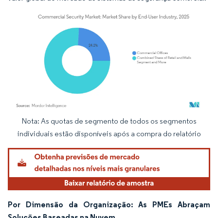
Nota: As quotas de segmento de todos os segmentos
Imagem © Mordor Intelligence. O reuso requer atribuição conforme CC BY 4.0.
individuais estão disponíveis após a compra do relatório
Por Dimensão da Organização: As PMEs Abraçam
Soluções Baseadas na Nuvem