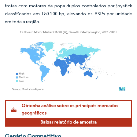
frotas com motores de popa duplos controlados por joystick
classificados em 150-200 hp, elevando os ASPs por unidade
em toda a região.
Imagem © Mordor Intelligence. O reuso requer atribuição conforme CC BY 4.0.
Cenário Competitivo