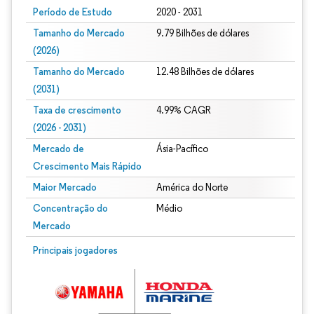
Período de Estudo
2020 - 2031
Tamanho do Mercado
9.79 Bilhões de dólares
(2026)
Tamanho do Mercado
12.48 Bilhões de dólares
(2031)
Taxa de crescimento
4.99% CAGR
(2026 - 2031)
Mercado de
Ásia-Pacífico
Crescimento Mais Rápido
Maior Mercado
América do Norte
Concentração do
Médio
Mercado
Imagem © Mordor Intelligence. O reuso requer atribuição conforme CC BY 4.0.
Principais jogadores