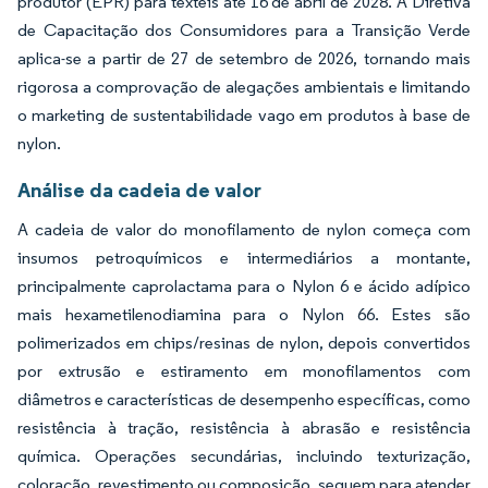
produtor (EPR) para têxteis até 16 de abril de 2028. A Diretiva
de Capacitação dos Consumidores para a Transição Verde
aplica-se a partir de 27 de setembro de 2026, tornando mais
rigorosa a comprovação de alegações ambientais e limitando
o marketing de sustentabilidade vago em produtos à base de
nylon.
Análise da cadeia de valor
A cadeia de valor do monofilamento de nylon começa com
insumos petroquímicos e intermediários a montante,
principalmente caprolactama para o Nylon 6 e ácido adípico
mais hexametilenodiamina para o Nylon 66. Estes são
polimerizados em chips/resinas de nylon, depois convertidos
por extrusão e estiramento em monofilamentos com
diâmetros e características de desempenho específicas, como
resistência à tração, resistência à abrasão e resistência
química. Operações secundárias, incluindo texturização,
coloração, revestimento ou composição, seguem para atender