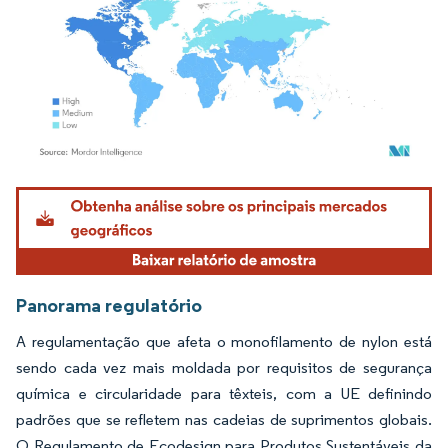
Imagem © Mordor Intelligence. O reuso requer atribuição conforme CC BY 4.0.
Panorama regulatório
A regulamentação que afeta o monofilamento de nylon está
sendo cada vez mais moldada por requisitos de segurança
química e circularidade para têxteis, com a UE definindo
padrões que se refletem nas cadeias de suprimentos globais.
O Regulamento de Ecodesign para Produtos Sustentáveis da