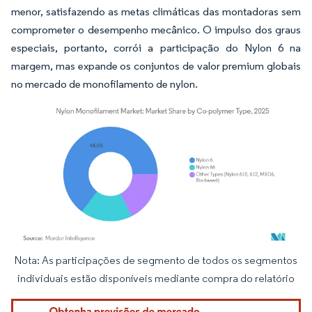
menor, satisfazendo as metas climáticas das montadoras sem
comprometer o desempenho mecânico. O impulso dos graus
especiais, portanto, corrói a participação do Nylon 6 na
margem, mas expande os conjuntos de valor premium globais
no mercado de monofilamento de nylon.
Nota: As participações de segmento de todos os segmentos
Imagem © Mordor Intelligence. O reuso requer atribuição conforme CC BY 4.0.
individuais estão disponíveis mediante compra do relatório