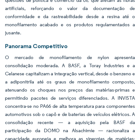
questões de política e comércio da UE que afetam as fibras
artificiais, reforçando o valor da documentação de
conformidade e da rastreabilidade desde a resina até o
monofilamento acabado e os produtos regulamentados a
jusante.
Panorama Competitivo
O mercado de monofilamento de nylon apresenta
consolidação moderada. A BASF, a Toray Industries e a
Celanese capitalizam a integração vertical, desde o benzeno e
a adiponitrila até os graus de monofilamento composto,
atenuando os choques nos preços das matérias-primas e
permitindo pacotes de serviços diferenciados. A INVISTA
concentra-se no PA66 de alta temperatura para componentes
automotivos sob o capô e de baterias de veículos elétricos. A
consolidação recente — a aquisição pela BASF da
participação da DOMO na Alsachimie — racionaliza a
capacidade europeia e melhora as sinergias de matérias-