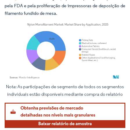
pela FDA e pela proliferação de impressoras de deposição de
filamento fundido de mesa.
Nota: As participações de segmento de todos os segmentos
Imagem © Mordor Intelligence. O reuso requer atribuição conforme CC BY 4.0.
individuais estão disponíveis mediante compra do relatório