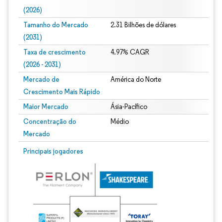
(2026)
Tamanho do Mercado
2.31 Bilhões de dólares
(2031)
Taxa de crescimento
4.97% CAGR
(2026 - 2031)
Mercado de
América do Norte
Crescimento Mais Rápido
Maior Mercado
Ásia-Pacífico
Concentração do
Médio
Mercado
Imagem © Mordor Intelligence. O reuso requer atribuição conforme CC BY 4.0.
Principais jogadores