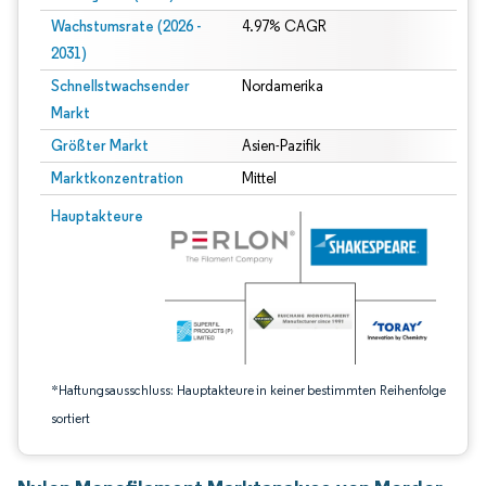
Wachstumsrate (2026 -
4.97% CAGR
2031)
Schnellstwachsender
Nordamerika
Markt
Größter Markt
Asien-Pazifik
Marktkonzentration
Mittel
Bild © Mordor Intelligence. Wiederverwendung erfordert Namensnennung gem
Hauptakteure
*Haftungsausschluss: Hauptakteure in keiner bestimmten Reihenfolge
sortiert