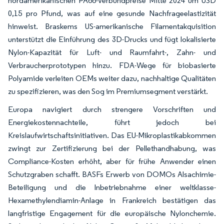
nordamerikanischen PA66-Verbundpreise Mitte 2024 um USD
0,15 pro Pfund, was auf eine gesunde Nachfrageelastizität
hinweist. Braskems US-amerikanische Filamentakquisition
unterstützt die Einführung des 3D-Drucks und fügt lokalisierte
Nylon-Kapazität für Luft- und Raumfahrt-, Zahn- und
Verbraucherprototypen hinzu. FDA-Wege für biobasierte
Polyamide verleiten OEMs weiter dazu, nachhaltige Qualitäten
zu spezifizieren, was den Sog im Premiumsegment verstärkt.
Europa navigiert durch strengere Vorschriften und
Energiekostennachteile, führt jedoch bei
Kreislaufwirtschaftsinitiativen. Das EU-Mikroplastikabkommen
zwingt zur Zertifizierung bei der Pellethandhabung, was
Compliance-Kosten erhöht, aber für frühe Anwender einen
Schutzgraben schafft. BASFs Erwerb von DOMOs Alsachimie-
Beteiligung und die Inbetriebnahme einer weltklasse-
Hexamethylendiamin-Anlage in Frankreich bestätigen das
langfristige Engagement für die europäische Nylonchemie.