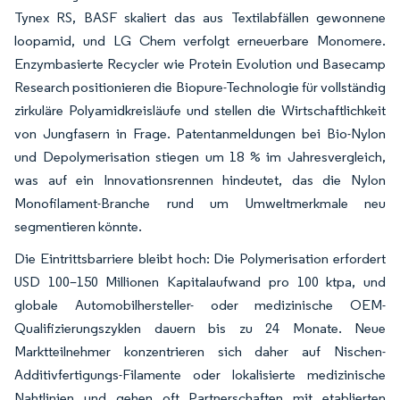
Tynex RS, BASF skaliert das aus Textilabfällen gewonnene
loopamid, und LG Chem verfolgt erneuerbare Monomere.
Enzymbasierte Recycler wie Protein Evolution und Basecamp
Research positionieren die Biopure-Technologie für vollständig
zirkuläre Polyamidkreisläufe und stellen die Wirtschaftlichkeit
von Jungfasern in Frage. Patentanmeldungen bei Bio-Nylon
und Depolymerisation stiegen um 18 % im Jahresvergleich,
was auf ein Innovationsrennen hindeutet, das die Nylon
Monofilament-Branche rund um Umweltmerkmale neu
segmentieren könnte.
Die Eintrittsbarriere bleibt hoch: Die Polymerisation erfordert
USD 100–150 Millionen Kapitalaufwand pro 100 ktpa, und
globale Automobilhersteller- oder medizinische OEM-
Qualifizierungszyklen dauern bis zu 24 Monate. Neue
Marktteilnehmer konzentrieren sich daher auf Nischen-
Additivfertigungs-Filamente oder lokalisierte medizinische
Nahtlinien und gehen oft Partnerschaften mit etablierten