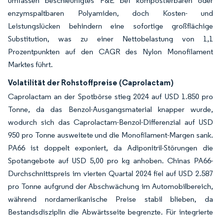
umfassen beschleunigtes F&E bei kompostierbaren oder
enzymspaltbaren Polyamiden, doch Kosten- und
Leistungslücken behindern eine sofortige großflächige
Substitution, was zu einer Nettobelastung von 1,1
Prozentpunkten auf den CAGR des Nylon Monofilament
Marktes führt.
Volatilität der Rohstoffpreise (Caprolactam)
Caprolactam an der Spotbörse stieg 2024 auf USD 1.850 pro
Tonne, da das Benzol-Ausgangsmaterial knapper wurde,
wodurch sich das Caprolactam-Benzol-Differenzial auf USD
950 pro Tonne ausweitete und die Monofilament-Margen sank.
PA66 ist doppelt exponiert, da Adiponitril-Störungen die
Spotangebote auf USD 5,00 pro kg anhoben. Chinas PA66-
Durchschnittspreis im vierten Quartal 2024 fiel auf USD 2.587
pro Tonne aufgrund der Abschwächung im Automobilbereich,
während nordamerikanische Preise stabil blieben, da
Bestandsdisziplin die Abwärtsseite begrenzte. Für integrierte