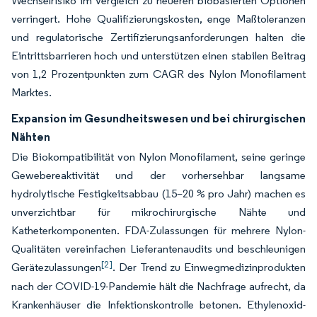
Wechselrisiko im Vergleich zu neueren biobasierten Optionen
verringert. Hohe Qualifizierungskosten, enge Maßtoleranzen
und regulatorische Zertifizierungsanforderungen halten die
Eintrittsbarrieren hoch und unterstützen einen stabilen Beitrag
von 1,2 Prozentpunkten zum CAGR des Nylon Monofilament
Marktes.
Expansion im Gesundheitswesen und bei chirurgischen
Nähten
Die Biokompatibilität von Nylon Monofilament, seine geringe
Gewebereaktivität und der vorhersehbar langsame
hydrolytische Festigkeitsabbau (15–20 % pro Jahr) machen es
unverzichtbar für mikrochirurgische Nähte und
Katheterkomponenten. FDA-Zulassungen für mehrere Nylon-
Qualitäten vereinfachen Lieferantenaudits und beschleunigen
[2]
Gerätezulassungen
. Der Trend zu Einwegmedizinprodukten
nach der COVID-19-Pandemie hält die Nachfrage aufrecht, da
Krankenhäuser die Infektionskontrolle betonen. Ethylenoxid-