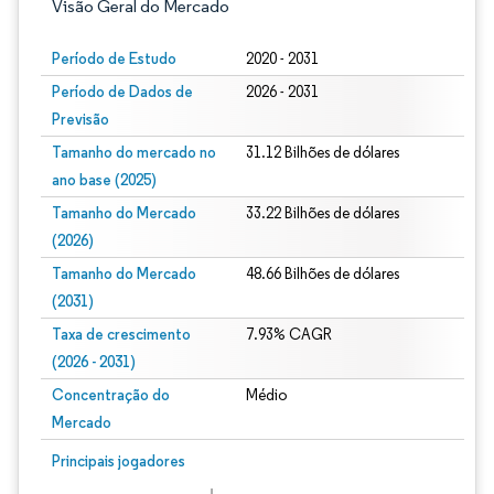
Visão Geral do Mercado
Período de Estudo
2020 - 2031
Período de Dados de
2026 - 2031
Previsão
Tamanho do mercado no
31.12 Bilhões de dólares
ano base (2025)
Tamanho do Mercado
33.22 Bilhões de dólares
(2026)
Tamanho do Mercado
48.66 Bilhões de dólares
(2031)
Taxa de crescimento
7.93% CAGR
(2026 - 2031)
Concentração do
Médio
Mercado
Imagem © Mordor Intelligence. O reuso requer atribuição conforme CC BY 4.0.
Principais jogadores