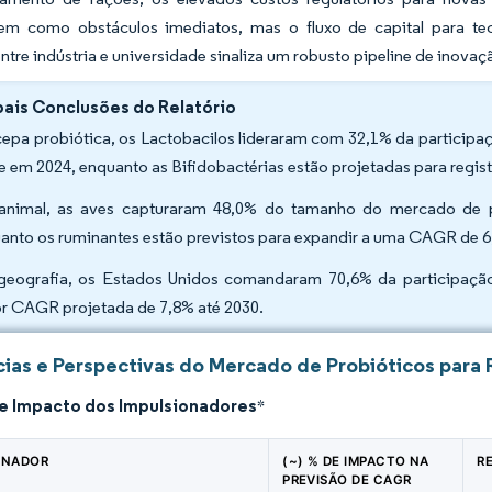
m como obstáculos imediatos, mas o fluxo de capital para tec
ntre indústria e universidade sinaliza um robusto pipeline de inovaç
pais Conclusões do Relatório
cepa probiótica, os Lactobacilos lideraram com 32,1% da particip
e em 2024, enquanto as Bifidobactérias estão projetadas para regis
animal, as aves capturaram 48,0% do tamanho do mercado de p
anto os ruminantes estão previstos para expandir a uma CAGR de 6,
geografia, os Estados Unidos comandaram 70,6% da participaçã
r CAGR projetada de 7,8% até 2030.
ias e Perspectivas do Mercado de Probióticos para 
de Impacto dos Impulsionadores
*
ONADOR
(~) % DE IMPACTO NA
R
PREVISÃO DE CAGR