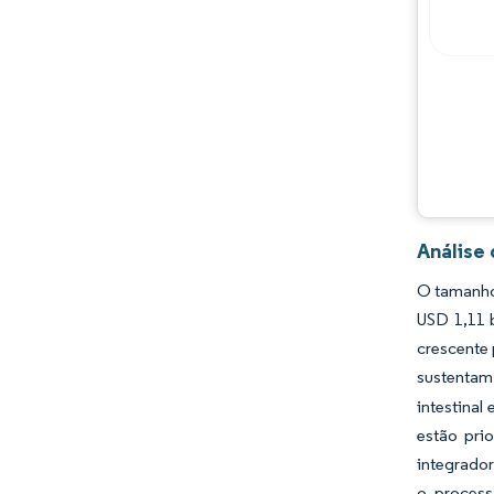
Análise
O tamanho 
USD 1,11 b
crescente 
sustentam
intestinal
estão pri
integrador
o process