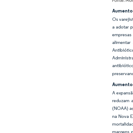
Fonte: Mor
Aumento 
Os varejis
a adotar 
empresas 
alimentar
Antibiótic
Administr
antibióti
preservand
Aumento 
A expansã
reduzam a
(NOAA) ag
na Nova E
mortalida
margens p