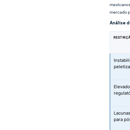
mexicanos
mercado pa
Análise 
RESTRIÇ
Instabi
peletiz
Elevado
regulat
Lacunas
para pó