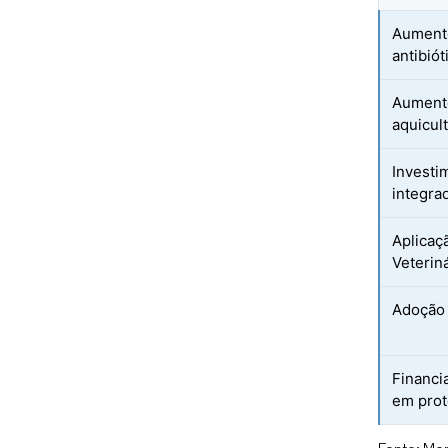
Aumento
antibiót
Aumento
aquicul
Investi
integra
Aplicaç
Veterin
Adoção 
Financi
em prot