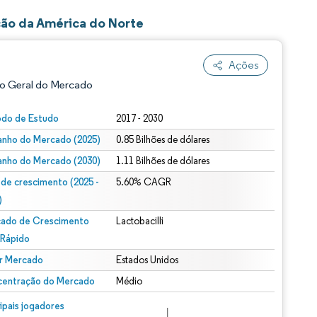
ção da América do Norte
Ações
o Geral do Mercado
odo de Estudo
2017 - 2030
nho do Mercado (2025)
0.85 Bilhões de dólares
nho do Mercado (2030)
1.11 Bilhões de dólares
 de crescimento (2025 -
5.60% CAGR
)
ado de Crescimento
Lactobacilli
ão conforme CC BY 4.0.
 Rápido
r Mercado
Estados Unidos
entração do Mercado
Médio
m © Mordor Intelligence. O reuso requer atribuição conforme CC BY 4.0.
cipais jogadores