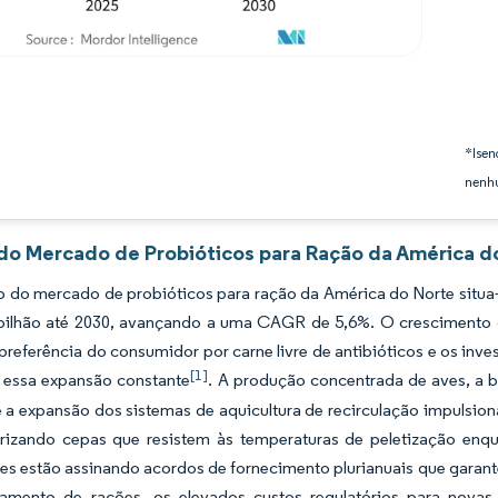
*Isen
nenhu
 do Mercado de Probióticos para Ração da América do
do mercado de probióticos para ração da América do Norte situa-s
ilhão até 2030, avançando a uma CAGR de 5,6%. O crescimento das 
preferência do consumidor por carne livre de antibióticos e os inv
[1]
 essa expansão constante
. A produção concentrada de aves, a b
 e a expansão dos sistemas de aquicultura de recirculação impulsi
orizando cepas que resistem às temperaturas de peletização e
es estão assinando acordos de fornecimento plurianuais que garant
amento de rações, os elevados custos regulatórios para novas