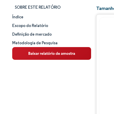
SOBRE ESTE RELATÓRIO
Tamanho
Índice
Tamanho e participação de mercado
Escopo do Relatório
Análise de mercado
Definição de mercado
Metodologia de Pesquisa
Tendências e insights
Análise de segmentos
Análise geográfica
Panorama competitivo
Principais jogadores
Desenvolvimentos da indústria