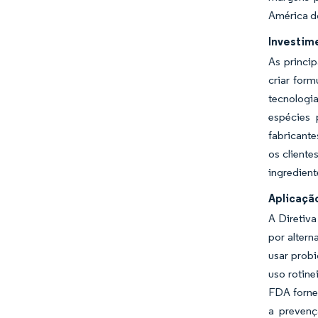
América d
Investim
As princi
criar for
tecnologi
espécies 
fabricant
os cliente
ingredient
Aplicação
A Diretiv
por altern
usar probi
uso rotin
FDA forne
a prevenç