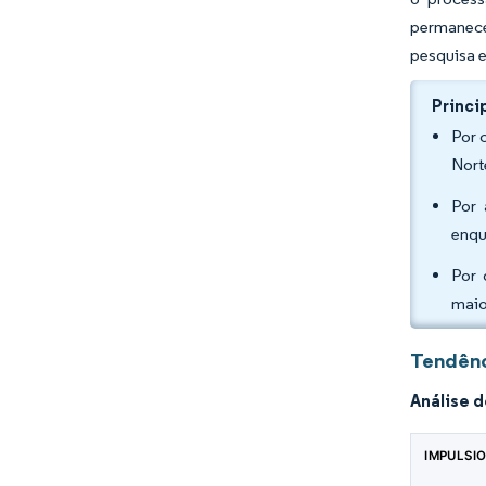
permanece
pesquisa e
Princi
Por 
Nort
Por 
enqu
Por 
maio
Tendênc
Análise 
IMPULSI