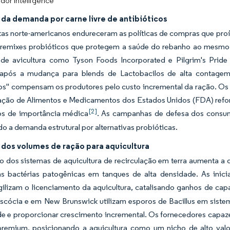
dor Intelligence
da demanda por carne livre de antibióticos
tas norte-americanos endureceram as políticas de compras que proíb
premixes probióticos que protegem a saúde do rebanho ao mesmo
de avicultura como Tyson Foods Incorporated e Pilgrim's Pride
 após a mudança para blends de Lactobacilos de alta contage
os" compensam os produtores pelo custo incremental da ração. Os l
ação de Alimentos e Medicamentos dos Estados Unidos (FDA) refor
[2]
cos de importância médica
. As campanhas de defesa dos consumi
o a demanda estrutural por alternativas probióticas.
dos volumes de ração para aquicultura
o dos sistemas de aquicultura de recirculação em terra aumenta a
s bactérias patogênicas em tanques de alta densidade. As inici
ilizam o licenciamento da aquicultura, catalisando ganhos de ca
scócia e em New Brunswick utilizam esporos de Bacillus em sistem
de e proporcionar crescimento incremental. Os fornecedores capaz
remium, posicionando a aquicultura como um nicho de alto val