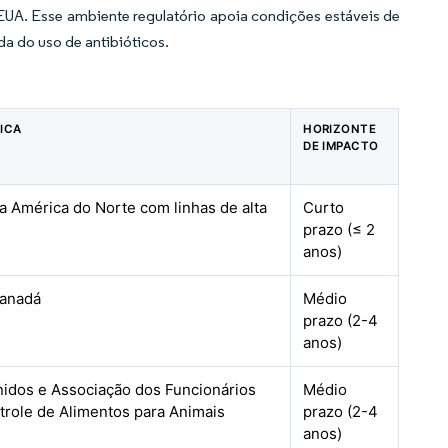
UA. Esse ambiente regulatório apoia condições estáveis de
da do uso de antibióticos.
ICA
HORIZONTE
DE IMPACTO
a América do Norte com linhas de alta
Curto
prazo (≤ 2
anos)
Canadá
Médio
prazo (2-4
anos)
idos e Associação dos Funcionários
Médio
role de Alimentos para Animais
prazo (2-4
anos)