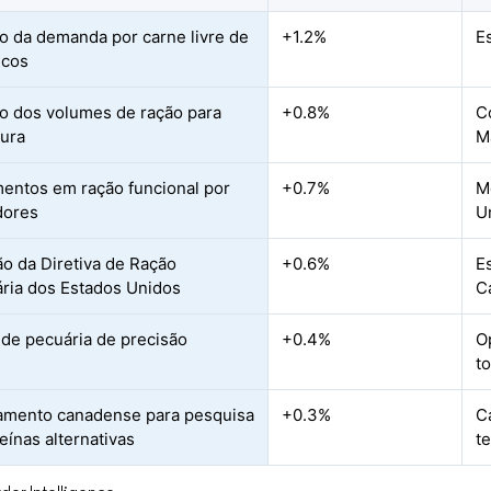
 da demanda por carne livre de
+1.2%
E
icos
 dos volumes de ração para
+0.8%
C
tura
M
mentos em ração funcional por
+0.7%
M
dores
U
ão da Diretiva de Ração
+0.6%
E
ária dos Estados Unidos
C
de pecuária de precisão
+0.4%
O
t
amento canadense para pesquisa
+0.3%
C
eínas alternativas
t