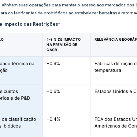
 alinham suas operações para manter o acesso aos mercados dos E
ra os fabricantes de probióticos ao estabelecer barreiras à retoma
de Impacto das Restrições
*
ÃO
(~) % DE IMPACTO
RELEVÂNCIA GEOGRÁF
NA PREVISÃO DE
CAGR
lidade térmica na
−0.9%
Fábricas de ração d
ação
temperatura
s custos
−0.6%
Estados Unidos e 
órios e de P&D
 de classificação
−0.4%
FDA dos Estados Un
s-bióticos
Americanos de Cont