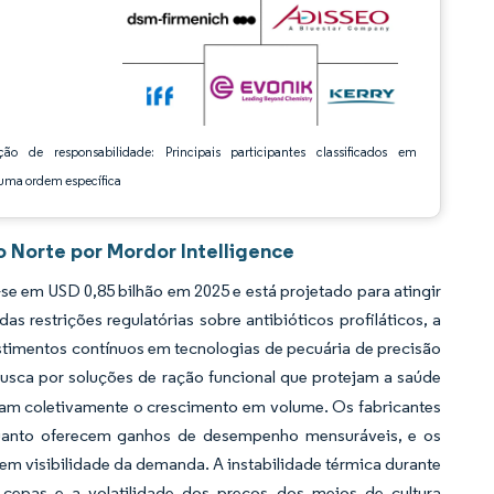
ção de responsabilidade: Principais participantes classificados em
ma ordem específica
 Norte por Mordor Intelligence
e em USD 0,85 bilhão em 2025 e está projetado para atingir
restrições regulatórias sobre antibióticos profiláticos, a
estimentos contínuos em tecnologias de pecuária de precisão
usca por soluções de ração funcional que protejam a saúde
onam coletivamente o crescimento em volume. Os fabricantes
nquanto oferecem ganhos de desempenho mensuráveis, e os
em visibilidade da demanda. A instabilidade térmica durante
 cepas e a volatilidade dos preços dos meios de cultura