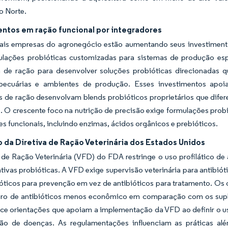
o Norte.
entos em ração funcional por integradores
pais empresas do agronegócio estão aumentando seus investiment
mulações probióticas customizadas para sistemas de produção espe
a de ração para desenvolver soluções probióticas direcionadas q
pecuárias e ambientes de produção. Esses investimentos apoia
es de ração desenvolvam blends probióticos proprietários que dif
s. O crescente foco na nutrição de precisão exige formulações pro
es funcionais, incluindo enzimas, ácidos orgânicos e prebióticos.
 da Diretiva de Ração Veterinária dos Estados Unidos
a de Ração Veterinária (VFD) do FDA restringe o uso profilático 
ativas probióticas. A VFD exige supervisão veterinária para antibió
óticos para prevenção em vez de antibióticos para tratamento. Os c
eiro de antibióticos menos econômico em comparação com os supl
ce orientações que apoiam a implementação da VFD ao definir o u
ão de doenças. As regulamentações influenciam as práticas al