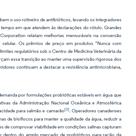
em o uso rotineiro de antibióticos, levando os integradores
 tempo em que atendem às declarações do rótulo. Grandes
 Corporation relatam melhorias mensuráveis na conversão
m celular. Os prêmios de preço em produtos "Nunca com
imites regulatórios sob o Centro de Medicina Veterinária da
çam essa transição ao manter uma supervisão rigorosa dos
dores continuam a destacar a resistência antimicrobiana,
 demanda por formulações probióticas estáveis em água que
ativas da Administração Nacional Oceânica e Atmosférica
[3]
pacidade para salmão e camarão
. Operadores canadenses
as de bioflocos para manter a qualidade da água, reduzir a
es de comprovar viabilidade em condições salinas capturam
or dentro do amplo mercado de probióticos para ração da