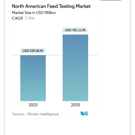
Imagem © Mordor Intelligence. O reuso requer atribuição conforme CC BY 4.0.