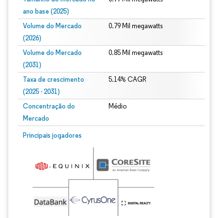
ano base (2025)
Volume do Mercado
0.79 Mil megawatts
(2026)
Volume do Mercado
0.85 Mil megawatts
(2031)
Taxa de crescimento
5.14% CAGR
(2025 - 2031)
Concentração do
Médio
Mercado
Imagem © Mordor Intelligence. O reuso requer atribuição conforme CC BY 4.0.
Principais jogadores