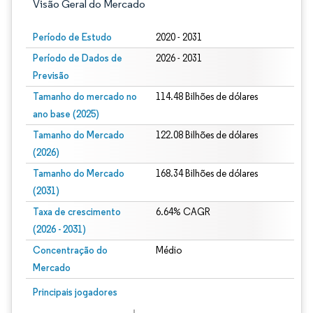
Visão Geral do Mercado
Período de Estudo
2020 - 2031
Período de Dados de
2026 - 2031
Previsão
Tamanho do mercado no
114.48 Bilhões de dólares
ano base (2025)
Tamanho do Mercado
122.08 Bilhões de dólares
(2026)
Tamanho do Mercado
168.34 Bilhões de dólares
(2031)
Taxa de crescimento
6.64% CAGR
(2026 - 2031)
Concentração do
Médio
Mercado
Imagem © Mordor Intelligence. O reuso requer atribuição conforme CC BY 4.0.
Principais jogadores