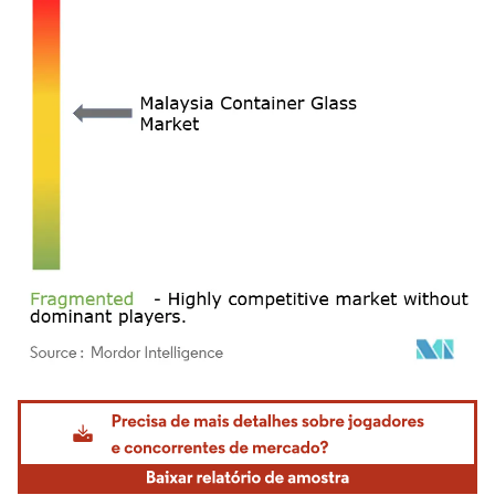
Imagem © Mordor Intelligence. O reuso requer atribuição conforme CC BY 4.0.