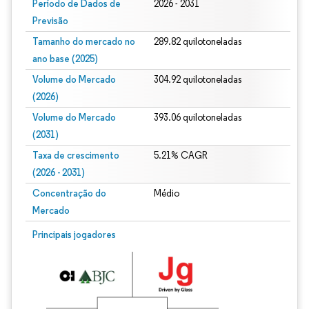
Período de Dados de
2026 - 2031
Previsão
Tamanho do mercado no
289.82 quilotoneladas
ano base (2025)
Volume do Mercado
304.92 quilotoneladas
(2026)
Volume do Mercado
393.06 quilotoneladas
(2031)
Taxa de crescimento
5.21% CAGR
(2026 - 2031)
Concentração do
Médio
Mercado
Imagem © Mordor Intelligence. O reuso requer atribuição conforme CC BY 4.0.
Principais jogadores