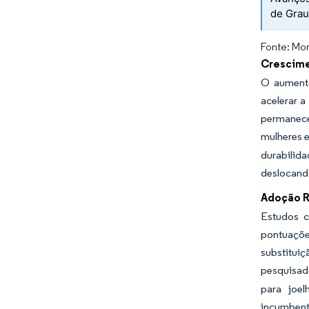
de Grau 
Fonte: Mor
Crescime
O aumento
acelerar a
permanece
mulheres e
durabilid
deslocando
Adoção R
Estudos c
pontuações
substitui
pesquisad
para joe
incumbente