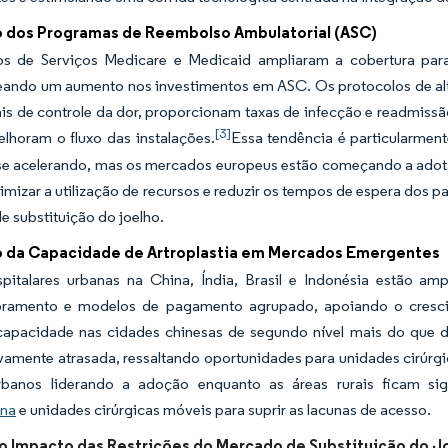
 dos Programas de Reembolso Ambulatorial (ASC)
s de Serviços Medicare e Medicaid ampliaram a cobertura para a
ando um aumento nos investimentos em ASC. Os protocolos de alta
is de controle da dor, proporcionam taxas de infecção e readmis
[3]
lhoram o fluxo das instalações.
Essa tendência é particularmen
se acelerando, mas os mercados europeus estão começando a adot
mizar a utilização de recursos e reduzir os tempos de espera dos p
 substituição do joelho.
 da Capacidade de Artroplastia em Mercados Emergentes
pitalares urbanas na China, Índia, Brasil e Indonésia estão amp
oramento e modelos de pagamento agrupado, apoiando o cresc
 capacidade nas cidades chinesas de segundo nível mais do que d
ivamente atrasada, ressaltando oportunidades para unidades cirúrg
rbanos liderando a adoção enquanto as áreas rurais ficam sig
ina
e unidades cirúrgicas móveis para suprir as lacunas de acesso.
do Impacto das Restrições do Mercado de Substituição do J