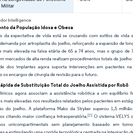
Militar
dor Intelligence
nto da População Idosa e Obesa
 da expectativa de vida está se cruzando com estilos de vida se
 demanda por artroplastia do joelho, reforçando a expansão de lon
 mais elevada na faixa etária de 65 a 74 anos, mas o grupo de 7
m mercados de alta renda realizam procedimentos totais de joelho 
ade dos implantes agora suporta intervenções em pacientes na
 os encargos de cirurgia de revisão para o futuro.
ápida de Substituição Total do Joelho Assistida por Robô
línicos agora associam a assistência robótica a um equilíbrio 
 mais elevadas nos resultados relatados pelos pacientes em estági
ção do joelho. A plataforma Mako da Stryker superou 1,5 milh
[2]
os citando maior confiança intraoperatória.
O sistema VELYS d
lhos unicompartimentais sem planejamento baseado em tomo
s e estimulando uma corrida tecnológica centrada na integração de 