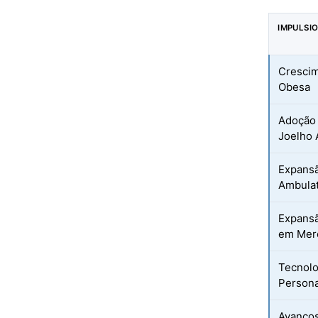
IMPULSI
Crescim
Obesa
Adoção 
Joelho 
Expans
Ambulat
Expansã
em Mer
Tecnolo
Persona
Avanços