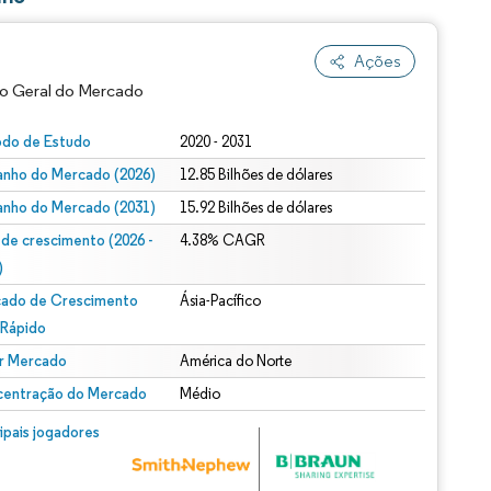
Ações
o Geral do Mercado
odo de Estudo
2020 - 2031
nho do Mercado (2026)
12.85 Bilhões de dólares
nho do Mercado (2031)
15.92 Bilhões de dólares
 de crescimento (2026 -
4.38% CAGR
)
ado de Crescimento
Ásia-Pacífico
ão conforme CC BY 4.0.
 Rápido
r Mercado
América do Norte
entração do Mercado
Médio
m © Mordor Intelligence. O reuso requer atribuição conforme CC BY 4.0.
cipais jogadores