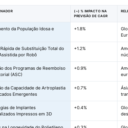
ONADOR
(~) % IMPACTO NA
REL
PREVISÃO DE CAGR
ento da População Idosa e
+1.8%
Glo
Eu
Rápida de Substituição Total do
+1.2%
Amé
Assistida por Robô
núc
ão dos Programas de Reembolso
+0.9%
Amé
orial (ASC)
eur
o da Capacidade de Artroplastia
+0.7%
Ási
cados Emergentes
tra
gias de Implantes
+0.4%
Glo
lizados Impressos em 3D
des
 na Longevidade do Polietileno
+0.3%
Glo