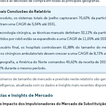
iões e as decisões de compra em todas as principais geografias.
pais Conclusões do Relatório
produto, os sistemas totais de joelho capturaram 70,63% da parti
stram uma CAGR de 5,54% até 2031.
tecnologia cirúrgica, as técnicas manuais detinham 52,12% da par
stidos por robô estão se expandindo a uma CAGR de 11,05% até 203
usuário final, os hospitais controlavam 61,88% do tamanho do m
ros cirúrgicos ambulatoriais devem crescer a uma CAGR de 8,73% a
geografia, a América do Norte comandou 40,62% da receita de 202
2% durante o mesmo período.
úmeros de tamanho de mercado e previsão neste relatório são gera
elligence, atualizada com os dados e insights mais recentes disponí
ias e Insights de Mercado
do Impacto dos Impulsionadores do Mercado de Substituiçã