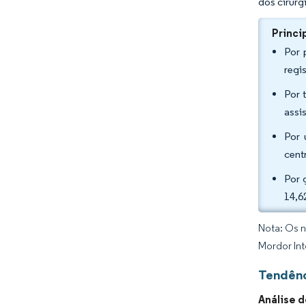
dos cirurg
Princi
Por 
regi
Por 
assi
Por 
cent
Por 
14,6
Nota: Os n
Mordor Int
Tendênc
Análise 