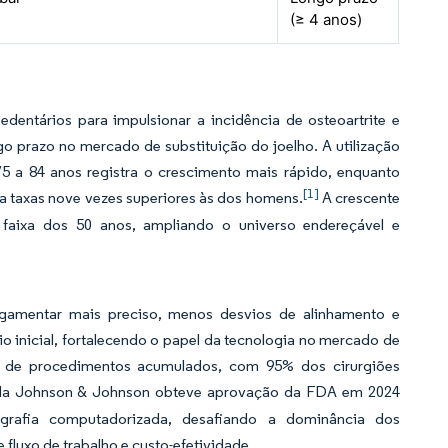
(≥ 4 anos)
dentários para impulsionar a incidência de osteoartrite e
go prazo no mercado de substituição do joelho. A utilização
5 a 84 anos registra o crescimento mais rápido, enquanto
[1]
a taxas nove vezes superiores às dos homens.
A crescente
 faixa dos 50 anos, ampliando o universo endereçável e
ligamentar mais preciso, menos desvios de alinhamento e
o inicial, fortalecendo o papel da tecnologia no mercado de
ão de procedimentos acumulados, com 95% dos cirurgiões
a Johnson & Johnson obteve aprovação da FDA em 2024
grafia computadorizada, desafiando a dominância dos
fluxo de trabalho e custo-efetividade.