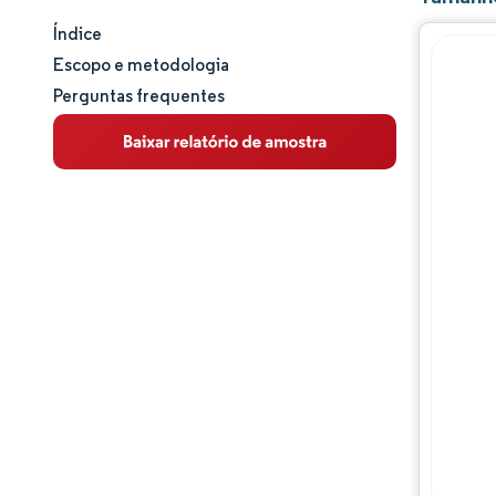
Índice
Tamanho e participação de mercado
Escopo e metodologia
Perguntas frequentes
Análise de mercado
Tendências e insights
Análise de segmentos
Análise geográfica
Panorama regulatório
Panorama competitivo
Principais jogadores
Oportunidades e perspectivas