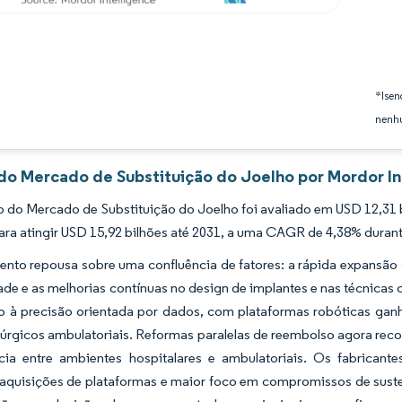
*Isen
nenhu
 do Mercado de Substituição do Joelho por Mordor In
do Mercado de Substituição do Joelho foi avaliado em USD 12,31 b
ra atingir USD 15,92 bilhões até 2031, a uma CAGR de 4,38% durant
ento repousa sobre uma confluência de fatores: a rápida expansão
de e as melhorias contínuas no design de implantes e nas técnicas
o à precisão orientada por dados, com plataformas robóticas gan
rúrgicos ambulatoriais. Reformas paralelas de reembolso agora rec
cia entre ambientes hospitalares e ambulatoriais. Os fabrican
 aquisições de plataformas e maior foco em compromissos de sust