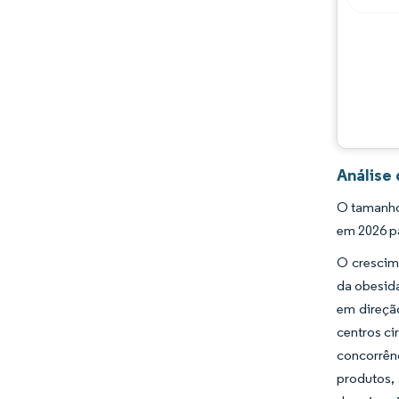
Desenvolvimentos da indústria
Análise
O tamanho 
em 2026 pa
O crescim
da obesida
em direçã
centros ci
concorrên
produtos,