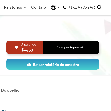
Relatórios
Contato
+1 617-765-2493
4750
o Do Joelho
lho