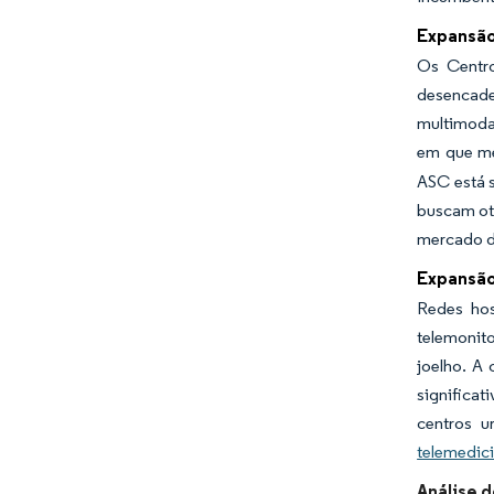
Expansão
Os Centro
desencade
multimoda
em que me
ASC está 
buscam oti
mercado de
Expansão
Redes hos
telemonit
joelho. A
significat
centros u
telemedic
Análise 