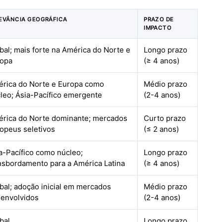
EVÂNCIA GEOGRÁFICA
PRAZO DE
IMPACTO
bal; mais forte na América do Norte e
Longo prazo
ropa
(≥ 4 anos)
rica do Norte e Europa como
Médio prazo
leo; Ásia-Pacífico emergente
(2-4 anos)
rica do Norte dominante; mercados
Curto prazo
opeus seletivos
(≤ 2 anos)
a-Pacífico como núcleo;
Longo prazo
nsbordamento para a América Latina
(≥ 4 anos)
bal; adoção inicial em mercados
Médio prazo
envolvidos
(2-4 anos)
bal
Longo prazo