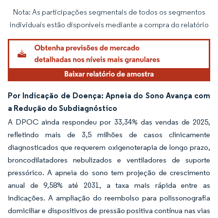
Nota: As participações segmentais de todos os segmentos
Imagem © Mordor Intelligence. O reuso requer atribuição conforme CC BY 4.0.
individuais estão disponíveis mediante a compra do relatório
Por Indicação de Doença: Apneia do Sono Avança com
a Redução do Subdiagnóstico
A DPOC ainda respondeu por 33,34% das vendas de 2025,
refletindo mais de 3,5 milhões de casos clinicamente
diagnosticados que requerem oxigenoterapia de longo prazo,
broncodilatadores nebulizados e ventiladores de suporte
pressórico. A apneia do sono tem projeção de crescimento
anual de 9,58% até 2031, a taxa mais rápida entre as
indicações. A ampliação do reembolso para polissonografia
domiciliar e dispositivos de pressão positiva contínua nas vias