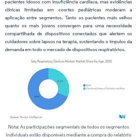
pacientes idosos com insuficiência cardíaca, mas evidências
clínicas limitadas em coortes pediátricas moderam a
aplicação entre segmentos. Tanto os pacientes mais velhos
quanto os mais jovens convergem para uma necessidade
compartilhada de dispositivos conectados que alertem os
cuidadores sobre lapsos na terapia, sustentando o impulso da
demanda em todo o mercado de dispositivos respiratórios.
Nota: As participações segmentais de todos os segmentos
Imagem © Mordor Intelligence. O reuso requer atribuição conforme CC BY 4.0.
individuais estão disponíveis mediante a compra do relatório