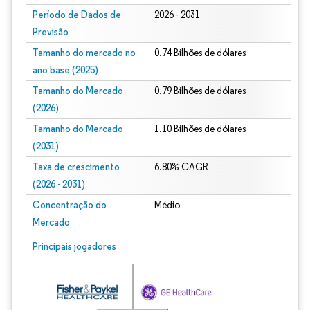
Período de Dados de
2026 - 2031
Previsão
Tamanho do mercado no
0.74 Bilhões de dólares
ano base (2025)
Tamanho do Mercado
0.79 Bilhões de dólares
(2026)
Tamanho do Mercado
1.10 Bilhões de dólares
(2031)
Taxa de crescimento
6.80% CAGR
(2026 - 2031)
Concentração do
Médio
Mercado
Imagem © Mordor Intelligence. O reuso requer atribuição conforme CC BY 4.0.
Principais jogadores