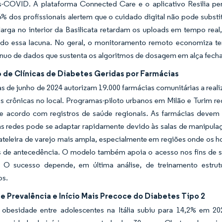
s-COVID. A plataforma Connected Care e o aplicativo Resilia p
 dos profissionais alertem que o cuidado digital não pode substitui
larga no interior da Basilicata retardam os uploads em tempo rea
do essa lacuna. No geral, o monitoramento remoto economiza te
ínuo de dados que sustenta os algoritmos de dosagem em alça fech
 de Clínicas de Diabetes Geridas por Farmácias
s de junho de 2024 autorizam 19.000 farmácias comunitárias a realiz
s crônicas no local. Programas-piloto urbanos em Milão e Turim re
e acordo com registros de saúde regionais. As farmácias devem s
s redes pode se adaptar rapidamente devido às salas de manipulaçã
ateleira de varejo mais ampla, especialmente em regiões onde os 
s de antecedência. O modelo também apoia o acesso nos fins de 
. O sucesso depende, em última análise, de treinamento estr
os.
e Prevalência e Início Mais Precoce do Diabetes Tipo 2
 obesidade entre adolescentes na Itália subiu para 14,2% em 202