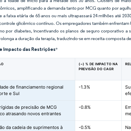
o a idade de início para a metade dos 30 anos. Clusters de maio
micos, amplificando a demanda tanto por MCG quanto por agulhas de
e a faixa etária de 65 anos ou mais ultrapassará 24 milhões até 2
controle glicêmico contínuo. Os empregadores também enfrentam U
o por diabetes, incentivando os planos de seguro corporativo a su
olonga a duração da terapia, traduzindo-se em receita composta de
de Impacto das Restrições
*
ÃO
(~) % DE IMPACTO NA
RE
PREVISÃO DO CAGR
dade de financiamento regional
-1.3%
Su
orte e Sul
ef
rígidas de precisão de MCG
-0.8%
Em
ico atrasando novos entrantes
me
ão da cadeia de suprimentos à
-0.5%
Na