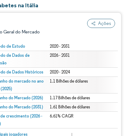
betes na Itália
Ações
o Geral do Mercado
odo de Estudo
2020 - 2031
odo de Dados de
2026 - 2031
isão
odo de Dados Históricos
2020 - 2024
nho do mercado no ano
1.1 Bilhões de dólares
 (2025)
ão conforme CC BY 4.0.
nho do Mercado (2026)
1.17 Bilhões de dólares
nho do Mercado (2031)
1.61 Bilhões de dólares
 de crescimento (2026 -
6.61% CAGR
)
m © Mordor Intelligence. O reuso requer atribuição conforme CC BY 4.0.
cipais jogadores