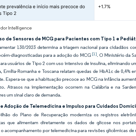
te prevalência e início mais precoce do
+1.7%
s Tipo 2
dor Intelligence
o de Sensores de MCG para Pacientes com Tipo 1 e Pediát
lamentar 130/2023 determina a triagem nacional para cidadãos c
[1]
recém-diagnosticadas para a adoção do MCG
. O Ministério da S
ara usuários de Tipo 2 com uso intensivo de insulina, eliminando u
, Emília-Romanha e Toscana relatam quedas de HbA1c de 0,4% e
te. Espera-se que a habituação precoce ao MCG na infância aumente
zo. Atrasos na implementação ocorrem na Calábria e na Sarde
es um sinal claro de demanda.
e Adoção de Telemedicina e Impulso para Cuidados Domici
ilhão do Plano de Recuperação moderniza os registros eletrôn
ltas que alimentam diretamente os dados de glicose nos porta
o acompanhamento por telemedicina para revisões glicêmicas de r