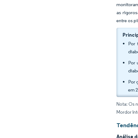
monitoram
as rigoro
entre os p
Princi
Por 
diab
Por 
diab
Por 
em 2
Nota: Os n
Mordor Int
Tendênc
Análise 