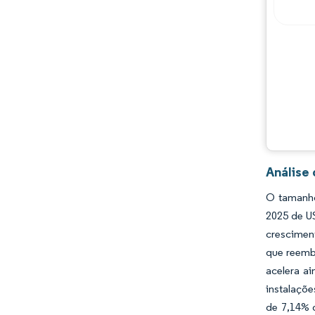
Principais jogadores
Oportunidades e perspectivas
Desenvolvimentos da indústria
Análise 
O tamanho
2025 de U
crescimen
que reemb
acelera a
instalaçõ
de 7,14% 