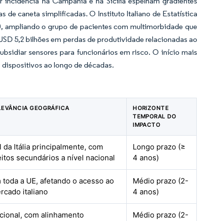
r incidência na Campânia e na Sicília espelham gradientes
 caneta simplificadas. O Instituto Italiano de Estatística
030, ampliando o grupo de pacientes com multimorbidade que
SD 5,2 bilhões em perdas de produtividade relacionadas ao
bsidiar sensores para funcionários em risco. O início mais
 dispositivos ao longo de décadas.
LEVÂNCIA GEOGRÁFICA
HORIZONTE
TEMPORAL DO
IMPACTO
l da Itália principalmente, com
Longo prazo (≥
eitos secundários a nível nacional
4 anos)
 toda a UE, afetando o acesso ao
Médio prazo (2-
rcado italiano
4 anos)
cional, com alinhamento
Médio prazo (2-