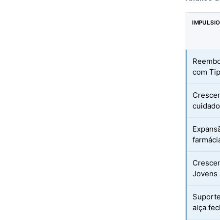
IMPULSI
Reembol
com Tip
Crescen
cuidado
Expansã
farmáci
Crescen
Jovens 
Suporte
alça fe