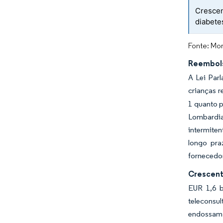
Crescen
diabete
Fonte: Mor
Reembols
A Lei Par
crianças 
1 quanto p
Lombardia
intermiten
longo pra
fornecedor
Crescent
EUR 1,6 b
teleconsu
endossam 