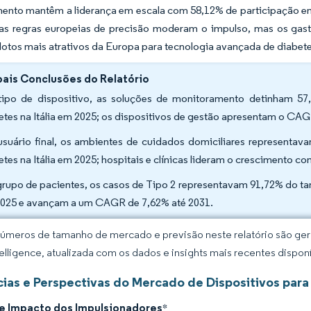
ento mantêm a liderança em escala com 58,12% de participação em 
sas regras europeias de precisão moderam o impulso, mas os gasto
ilotos mais atrativos da Europa para tecnologia avançada de diabete
pais Conclusões do Relatório
tipo de dispositivo, as soluções de monitoramento detinham 57
etes na Itália em 2025; os dispositivos de gestão apresentam o CA
usuário final, os ambientes de cuidados domiciliares represent
etes na Itália em 2025; hospitais e clínicas lideram o crescimento
grupo de pacientes, os casos de Tipo 2 representavam 91,72% do ta
025 e avançam a um CAGR de 7,62% até 2031.
úmeros de tamanho de mercado e previsão neste relatório são gera
elligence, atualizada com os dados e insights mais recentes disponí
ias e Perspectivas do Mercado de Dispositivos para 
de Impacto dos Impulsionadores
*