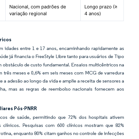
Nacional, com padrões de
Longo prazo (≥
variação regional
4 anos)
ricos
om idades entre 1 e 17 anos, encaminhando rapidamente as
aúde já financia o FreeStyle Libre tanto para usuários de Tipo
m obstáculo de custo fundamental. Ensaios multicêntricos na
m três meses e 0,6% em seis meses com MCG de varredura
 a adesão ao longo da vida e amplie a receita de sensores a
nha, mas as regras de reembolso nacionais fornecem aos
liares Pós-PNRR
icos de saúde, permitindo que 72% dos hospitais ativem
is clínicos. Pesquisas com 600 clínicos mostram que 82%
otina, enquanto 80% citam ganhos no controle de infecções