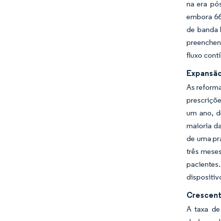
na era pó
embora 66%
de banda 
preenchen
fluxo cont
Expansão
As reforma
prescriçõe
um ano, d
maioria da
de uma pr
três mese
pacientes
dispositiv
Crescent
A taxa de