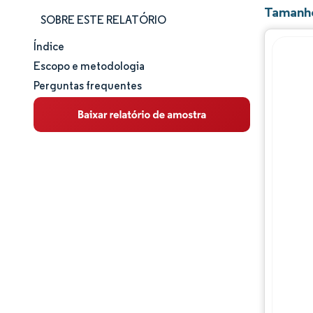
Tamanho
SOBRE ESTE RELATÓRIO
Índice
Tamanho e participação de mercado
Escopo e metodologia
Perguntas frequentes
Análise de mercado
Tendências e insights
Análise de segmentos
Análise geográfica
Panorama regulatório
Análise da cadeia de valor
Panorama competitivo