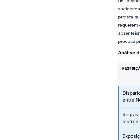
deslocand
socioeconô
projeta qu
requerem 
absenteísm
precoce pr
Análise 
RESTRIÇ
Dispari
entre N
Regras 
eletrôn
Exposiç