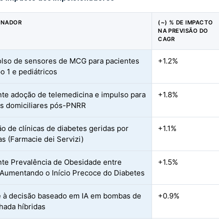
ONADOR
(~) % DE IMPACTO
NA PREVISÃO DO
CAGR
so de sensores de MCG para pacientes
+1.2%
o 1 e pediátricos
te adoção de telemedicina e impulso para
+1.8%
s domiciliares pós-PNRR
o de clínicas de diabetes geridas por
+1.1%
as (Farmacie dei Servizi)
te Prevalência de Obesidade entre
+1.5%
Aumentando o Início Precoce do Diabetes
 à decisão baseado em IA em bombas de
+0.9%
chada híbridas