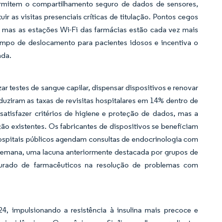
ermitem o compartilhamento seguro de dados de sensores,
r as visitas presenciais críticas de titulação. Pontos cegos
l, mas as estações Wi-Fi das farmácias estão cada vez mais
mpo de deslocamento para pacientes idosos e incentiva o
ada.
ar testes de sangue capilar, dispensar dispositivos e renovar
duziram as taxas de revisitas hospitalares em 14% dentro de
atisfazer critérios de higiene e proteção de dados, mas a
o existentes. Os fabricantes de dispositivos se beneficiam
hospitais públicos agendam consultas de endocrinologia com
semana, uma lacuna anteriormente destacada por grupos de
uturado de farmacêuticos na resolução de problemas com
4, impulsionando a resistência à insulina mais precoce e