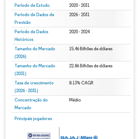
Período de Estudo
2020 - 2031
Período de Dados de
2026 - 2031
Previsão
Período de Dados
2020 - 2024
Históricos
Tamanho do Mercado
15.46 Bilhões de dólares
(2026)
Tamanho do Mercado
22.86 Bilhões de dólares
(2031)
Taxa de crescimento
8.13% CAGR
(2026 - 2031)
Concentração do
Médio
Mercado
Imagem © Mordor Intelligence. O reuso requer atribuição conforme CC BY 4.0.
Principais jogadores