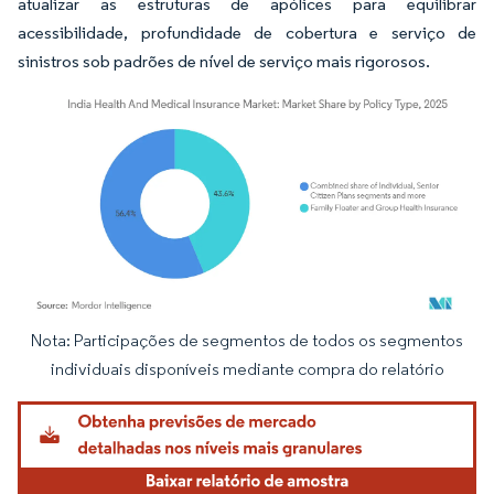
atualizar as estruturas de apólices para equilibrar
acessibilidade, profundidade de cobertura e serviço de
sinistros sob padrões de nível de serviço mais rigorosos.
Nota: Participações de segmentos de todos os segmentos
Imagem © Mordor Intelligence. O reuso requer atribuição conforme CC BY 4.0.
individuais disponíveis mediante compra do relatório