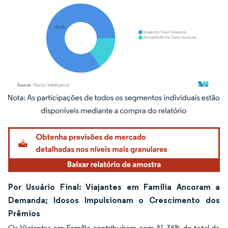
Imagem © Mordor Intelligence. O reuso requer atribuição conforme CC BY 4.0.
Por Usuário Final: Viajantes em Família Ancoram a
Demanda; Idosos Impulsionam o Crescimento dos
Prêmios
Os Viajantes em Família contribuíram com 41,36% do total de