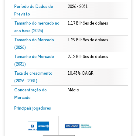
Período de Dados de
2026 - 2031
Previsão
Tamanho do mercado no
1.17 Bilhões de dólares
ano base (2025)
Tamanho do Mercado
1.29 Bilhões de dólares
(2026)
Tamanho do Mercado
2.12 Bilhões de dólares
(2031)
Taxa de crescimento
10.43% CAGR
(2026 - 2031)
Concentração do
Médio
Mercado
Imagem © Mordor Intelligence. O reuso requer atribuição conforme CC BY 4.0.
Principais jogadores