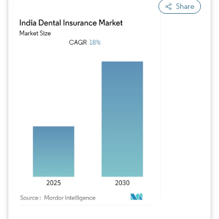
Share
Imagem © Mordor Intelligence. O reuso requer atribuição conforme CC BY 4.0.