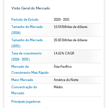
Visão Geral do Mercado
Período de Estudo
2020 - 2031
Tamanho do Mercado
10.54 Bilhões de dólares
(2026)
Tamanho do Mercado
20.83 Bilhões de dólares
(2031)
Taxa de crescimento
14.61% CAGR
(2026 - 2031)
Mercado de
Ásia-Pacífico
Crescimento Mais Rápido
Maior Mercado
América do Norte
Concentração do
Médio
Mercado
Imagem © Mordor Intelligence. O reuso requer atribuição conforme CC BY 4.0.
Principais jogadores