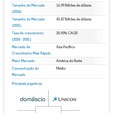
Tamanho do Mercado
16.99 Bilhões de dólares
(2026)
Tamanho do Mercado
43.87 Bilhões de dólares
(2031)
Taxa de crescimento
20.90% CAGR
(2026 - 2031)
Mercado de
Ásia-Pacífico
Crescimento Mais Rápido
Maior Mercado
América do Norte
Concentração do
Médio
Mercado
Imagem © Mordor Intelligence. O reuso requer atribuição conforme CC BY 4.0.
Principais jogadores