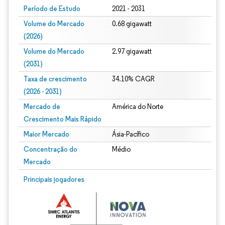
Período de Estudo
2021 - 2031
Volume do Mercado
0.68 gigawatt
(2026)
Volume do Mercado
2.97 gigawatt
(2031)
Taxa de crescimento
34.10% CAGR
(2026 - 2031)
Mercado de
América do Norte
Crescimento Mais Rápido
Maior Mercado
Ásia-Pacífico
Concentração do
Médio
Mercado
Imagem © Mordor Intelligence. O reuso requer atribuição conforme CC BY 4.0.
Principais jogadores