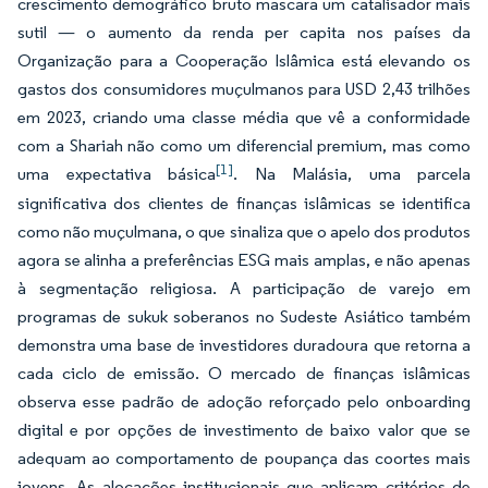
crescimento demográfico bruto mascara um catalisador mais
sutil — o aumento da renda per capita nos países da
Organização para a Cooperação Islâmica está elevando os
gastos dos consumidores muçulmanos para USD 2,43 trilhões
em 2023, criando uma classe média que vê a conformidade
com a Shariah não como um diferencial premium, mas como
[1]
uma expectativa básica
. Na Malásia, uma parcela
significativa dos clientes de finanças islâmicas se identifica
como não muçulmana, o que sinaliza que o apelo dos produtos
agora se alinha a preferências ESG mais amplas, e não apenas
à segmentação religiosa. A participação de varejo em
programas de sukuk soberanos no Sudeste Asiático também
demonstra uma base de investidores duradoura que retorna a
cada ciclo de emissão. O mercado de finanças islâmicas
observa esse padrão de adoção reforçado pelo onboarding
digital e por opções de investimento de baixo valor que se
adequam ao comportamento de poupança das coortes mais
jovens. As alocações institucionais que aplicam critérios de