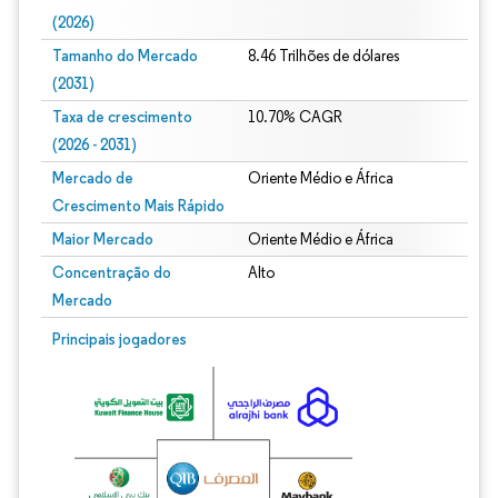
(2026)
Tamanho do Mercado
8.46 Trilhões de dólares
(2031)
Taxa de crescimento
10.70% CAGR
(2026 - 2031)
Mercado de
Oriente Médio e África
Crescimento Mais Rápido
Maior Mercado
Oriente Médio e África
Concentração do
Alto
Mercado
Imagem © Mordor Intelligence. O reuso requer atribuição conforme CC BY 4.0.
Principais jogadores