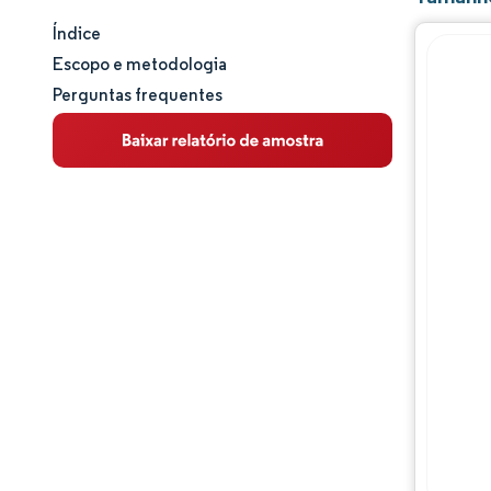
Índice
Tamanho e participação de mercado
Escopo e metodologia
Perguntas frequentes
Análise de mercado
Tendências e insights
Análise de segmentos
Análise geográfica
Panorama regulatório
Análise da cadeia de valor
Panorama competitivo
Principais jogadores