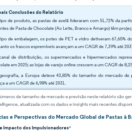
pais Conclusões do Relatório
tipo de produto, as pastas de avelã lideraram com 51,72% da part
antes de Pasta de Chocolate (Ao Leite, Branco e Amargo) têm proj
tipo de embalagem, os potes de PET e vidro detiveram 67,65% d
anto os frascos espremíveis avançam a um CAGR de 7,39% até 203
canal de distribuição, os supermercados e hipermercados repr
olate em 2025; as lojas de varejo online crescem a um CAGR de 8,2
geografia, a Europa deteve 43,85% do tamanho do mercado de p
ça a um CAGR de 6,98% até 2031.
úmeros de tamanho de mercado e previsão neste relatório são gera
elligence, atualizada com os dados e insights mais recentes disponí
ias e Perspectivas do Mercado Global de Pastas à 
de Impacto dos Impulsionadores
*