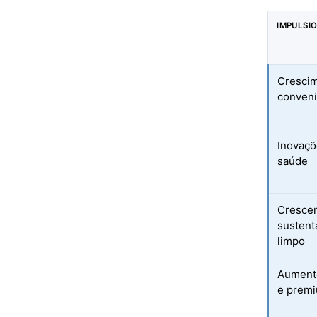
IMPULSI
Cresci
conveni
Inovaçõ
saúde
Crescen
sustent
limpo
Aumento
e prem