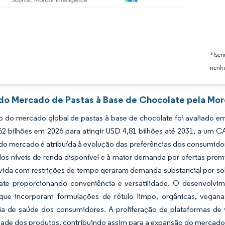
*Isen
nenhu
 do Mercado de Pastas à Base de Chocolate pela Mor
 do mercado global de pastas à base de chocolate foi avaliado e
62 bilhões em 2026 para atingir USD 4,81 bilhões até 2031, a um 
o mercado é atribuída à evolução das preferências dos consumidore
os níveis de renda disponível e à maior demanda por ofertas prem
 vida com restrições de tempo geraram demanda substancial por sol
ate proporcionando conveniência e versatilidade. O desenvolv
que incorporam formulações de rótulo limpo, orgânicas, vegan
ia de saúde dos consumidores. A proliferação de plataformas de 
dade dos produtos, contribuindo assim para a expansão do mercado