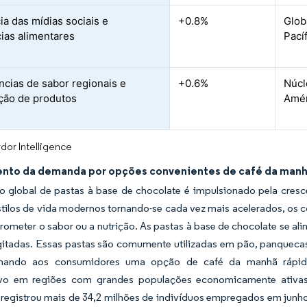
ia das mídias sociais e
+0.8%
Glob
ias alimentares
Pací
ncias de sabor regionais e
+0.6%
Núcl
ação de produtos
Amér
dor Intelligence
nto da demanda por opções convenientes de café da man
 global de pastas à base de chocolate é impulsionado pela cres
tilos de vida modernos tornando-se cada vez mais acelerados, os 
meter o sabor ou a nutrição. As pastas à base de chocolate se ali
itadas. Essas pastas são comumente utilizadas em pão, panquecas
nando aos consumidores uma opção de café da manhã rápida e
tivo em regiões com grandes populações economicamente ativas
 registrou mais de 34,2 milhões de indivíduos empregados em junh