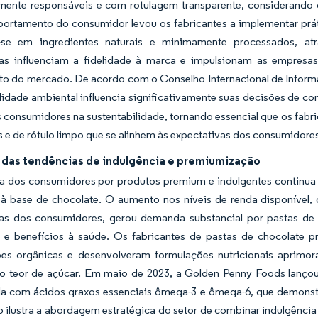
mente responsáveis e com rotulagem transparente, considerando o
ortamento do consumidor levou os fabricantes a implementar prát
-se em ingredientes naturais e minimamente processados, at
ias influenciam a fidelidade à marca e impulsionam as empresas
to do mercado. De acordo com o Conselho Internacional de Inform
lidade ambiental influencia significativamente suas decisões de c
 consumidores na sustentabilidade, tornando essencial que os fabr
 e de rótulo limpo que se alinhem às expectativas dos consumidore
das tendências de indulgência e premiumização
 dos consumidores por produtos premium e indulgentes continua 
 à base de chocolate. O aumento nos níveis de renda disponível
ias dos consumidores, gerou demanda substancial por pastas de 
s e benefícios à saúde. Os fabricantes de pastas de chocolate p
ções orgânicas e desenvolveram formulações nutricionais aprimo
o teor de açúcar. Em maio de 2023, a Golden Penny Foods lanç
da com ácidos graxos essenciais ômega-3 e ômega-6, que demonstr
 ilustra a abordagem estratégica do setor de combinar indulgência 