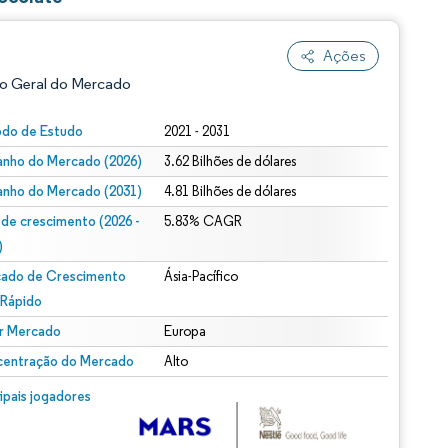
Ações
o Geral do Mercado
odo de Estudo
2021 - 2031
nho do Mercado (2026)
3.62 Bilhões de dólares
nho do Mercado (2031)
4.81 Bilhões de dólares
 de crescimento (2026 -
5.83% CAGR
)
ado de Crescimento
Ásia-Pacífico
ão conforme CC BY 4.0.
 Rápido
r Mercado
Europa
entração do Mercado
Alto
m © Mordor Intelligence. O reuso requer atribuição conforme CC BY 4.0.
cipais jogadores