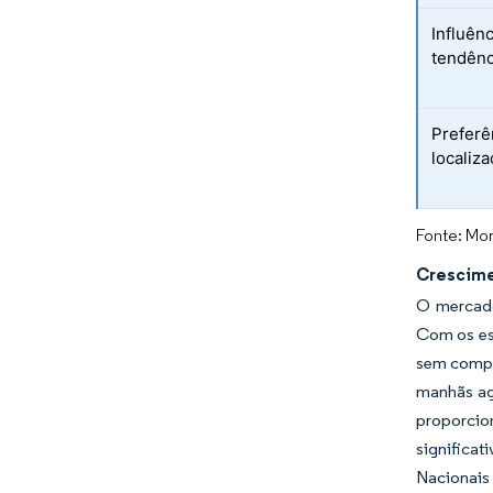
Influênc
tendênc
Preferê
localiz
Fonte: Mor
Crescime
O mercado
Com os es
sem compro
manhãs ag
proporcio
significa
Nacionais