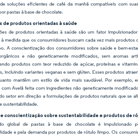
 de soluções eficientes de café da manhã compatíveis com sua
or pastas à base de chocolate.
s de produtos orientadas à saúde
ões de produtos orientadas à saúde são um fator impulsionador 
, à medida que os consumidores buscam cada vez mais produtos q
mpo. A conscientização dos consumidores sobre saúde e bem-esta
 orgânicos e não geneticamente modificados, sem aromas artif
endo produtos com teor reduzido de açúcar, proteínas e vitamina
os, incluindo variantes veganas e sem glúten. Esses produtos at
uanto mantêm um estilo de vida mais saudável. Por exemplo,
 com Avelã feita com ingredientes não geneticamente modificados
o setor em direção a formulações de produtos naturais que se al
e sustentabilidade.
e conscientização sobre sustentabilidade e produtos de ró
o global de pastas à base de chocolate é impulsionado pe
ilidade e pela demanda por produtos de rótulo limpo. Os consumi