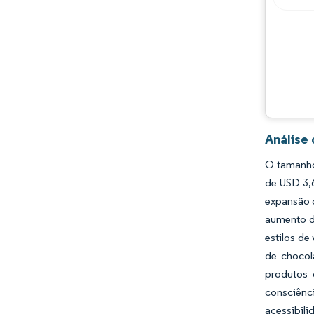
Oportunidades e perspectivas
Desenvolvimentos da indústria
Análise
O tamanho
de USD 3,
expansão d
aumento d
estilos de
de chocol
produtos 
consciênc
acessibili