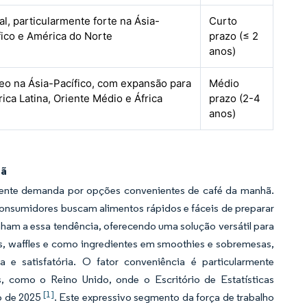
al, particularmente forte na Ásia-
Curto
fico e América do Norte
prazo (≤ 2
anos)
eo na Ásia-Pacífico, com expansão para
Médio
ica Latina, Oriente Médio e África
prazo (2-4
anos)
hã
cente demanda por opções convenientes de café da manhã.
consumidores buscam alimentos rápidos e fáceis de preparar
nham a essa tendência, oferecendo uma solução versátil para
, waffles e como ingredientes em smoothies e sobremesas,
 satisfatória. O fator conveniência é particularmente
, como o Reino Unido, onde o Escritório de Estatísticas
[1]
o de 2025
. Este expressivo segmento da força de trabalho