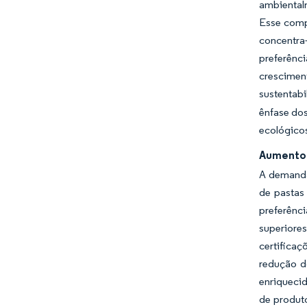
ambiental
Esse comp
concentra
preferênc
crescimen
sustentabi
ênfase dos
ecológicos
Aumento 
A demanda
de pastas
preferênc
superiore
certifica
redução d
enriqueci
de produto