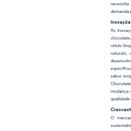
necessita
demanda p
Inovaçõe
As inovaç
chocolate
rótulo li
naturais,
desenvolv
específic
sabor enq
Chocolate
mudança d
qualidade 
Crescent
O mercad
sustentab