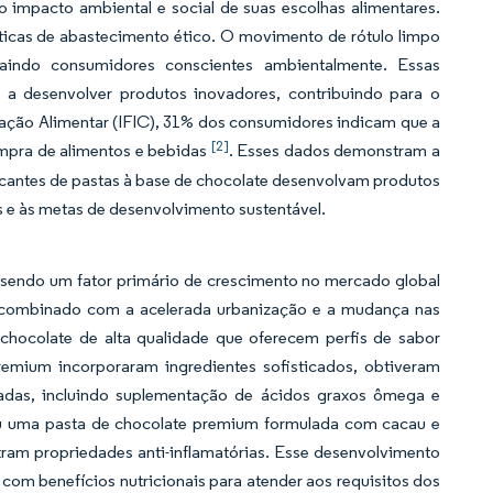
 impacto ambiental e social de suas escolhas alimentares.
icas de abastecimento ético. O movimento de rótulo limpo
raindo consumidores conscientes ambientalmente. Essas
 a desenvolver produtos inovadores, contribuindo para o
ação Alimentar (IFIC), 31% dos consumidores indicam que a
[2]
ompra de alimentos e bebidas
. Esses dados demonstram a
icantes de pastas à base de chocolate desenvolvam produtos
s e às metas de desenvolvimento sustentável.
sendo um fator primário de crescimento no mercado global
, combinado com a acelerada urbanização e a mudança nas
chocolate de alta qualidade que oferecem perfis de sabor
remium incorporaram ingredientes sofisticados, obtiveram
radas, incluindo suplementação de ácidos graxos ômega e
ou uma pasta de chocolate premium formulada com cacau e
am propriedades anti-inflamatórias. Esse desenvolvimento
com benefícios nutricionais para atender aos requisitos dos