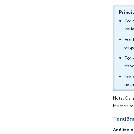
Princi
Por 
vari
Por 
enqu
Por 
choc
Por 
avan
Nota: Os n
Mordor Int
Tendênc
Análise 