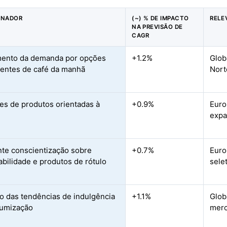
ONADOR
(~) % DE IMPACTO
RELE
NA PREVISÃO DE
CAGR
mento da demanda por opções
+1.2%
Glob
entes de café da manhã
Nort
es de produtos orientadas à
+0.9%
Euro
expa
te conscientização sobre
+0.7%
Euro
abilidade e produtos de rótulo
sele
 das tendências de indulgência
+1.1%
Glob
iumização
merc