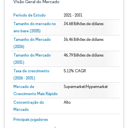
Visão Geral do Mercado
Período de Estudo
2021 - 2031
Tamanho do mercado no
34.68 Bilhões de dólares
ano base (2025)
Tamanho do Mercado
36.46 Bilhões de dólares
(2026)
Tamanho do Mercado
46.79 Bilhões de dólares
(2031)
Taxa de crescimento
5.12% CAGR
(2026 - 2031)
Mercado de
Supermarket/Hypermarket
Crescimento Mais Rápido
Concentração do
Alto
Mercado
Imagem © Mordor Intelligence. O reuso requer atribuição conforme CC BY 4.0.
Principais jogadores