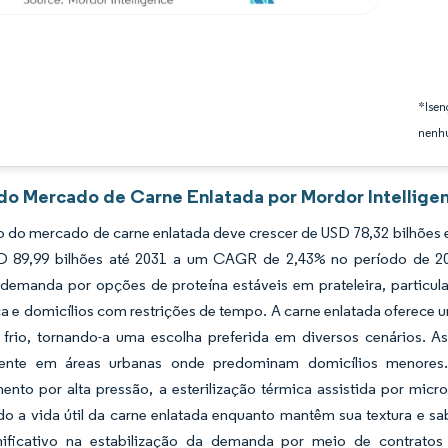
*Isen
nenhu
 do Mercado de Carne Enlatada por Mordor Intellige
do mercado de carne enlatada deve crescer de USD 78,32 bilhões e
SD 89,99 bilhões até 2031 a um CAGR de 2,43% no período de 2
 demanda por opções de proteína estáveis em prateleira, partic
ca e domicílios com restrições de tempo. A carne enlatada oferece u
 frio, tornando-a uma escolha preferida em diversos cenários. A
mente em áreas urbanas onde predominam domicílios menores
nto por alta pressão, a esterilização térmica assistida por micro
o a vida útil da carne enlatada enquanto mantêm sua textura e s
nificativo na estabilização da demanda por meio de contrato