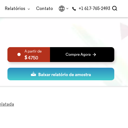
Relatórios
Contato
+1 617-765-2493
4750
nlatada