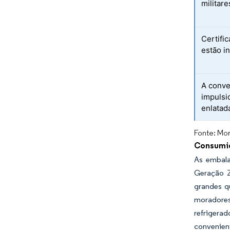
militar
Certifi
estão i
A conve
impulsi
enlatad
Fonte: Mor
Consumid
As embala
Geração Z
grandes qu
moradore
refriger
convenien