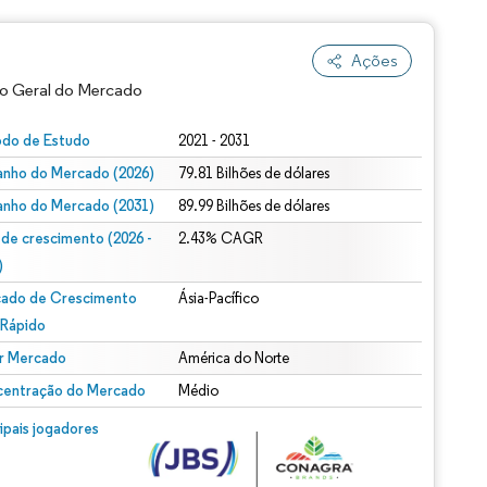
Ações
o Geral do Mercado
odo de Estudo
2021 - 2031
nho do Mercado (2026)
79.81 Bilhões de dólares
nho do Mercado (2031)
89.99 Bilhões de dólares
 de crescimento (2026 -
2.43% CAGR
)
ado de Crescimento
Ásia-Pacífico
ão conforme CC BY 4.0.
 Rápido
r Mercado
América do Norte
entração do Mercado
Médio
m © Mordor Intelligence. O reuso requer atribuição conforme CC BY 4.0.
cipais jogadores