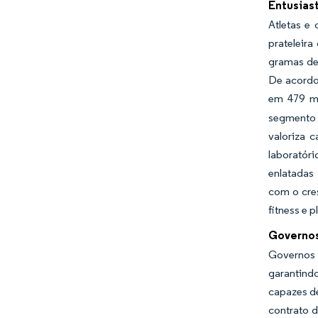
Entusiast
Atletas e
prateleir
gramas de 
De acordo
em 479 mi
segmento 
valoriza 
laboratóri
enlatadas
com o cre
fitness e 
Governos
Governos 
garantind
capazes de
contrato d