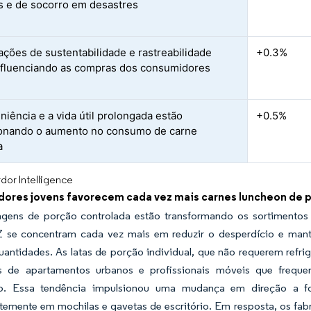
es e de socorro em desastres
cações de sustentabilidade e rastreabilidade
+0.3%
nfluenciando as compras dos consumidores
niência e a vida útil prolongada estão
+0.5%
onando o aumento no consumo de carne
a
dor Intelligence
ores jovens favorecem cada vez mais carnes luncheon de p
gens de porção controlada estão transformando os sortimentos d
 se concentram cada vez mais em reduzir o desperdício e mante
antidades. As latas de porção individual, que não requerem refrig
s de apartamentos urbanos e profissionais móveis que frequ
ado. Essa tendência impulsionou uma mudança em direção a 
temente em mochilas e gavetas de escritório. Em resposta, os fab