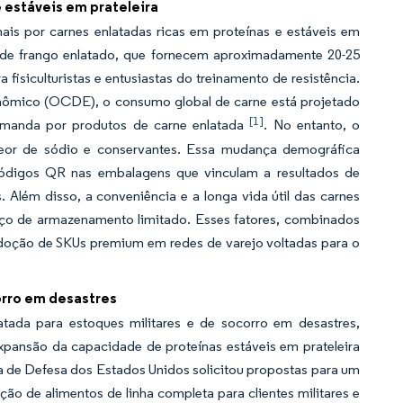
e estáveis em prateleira
ais por carnes enlatadas ricas em proteínas e estáveis em
o de frango enlatado, que fornecem aproximadamente 20-25
 fisiculturistas e entusiastas do treinamento de resistência.
ômico (OCDE), o consumo global de carne está projetado
[1]
demanda por produtos de carne enlatada
. No entanto, o
eor de sódio e conservantes. Essa mudança demográfica
 códigos QR nas embalagens que vinculam a resultados de
. Além disso, a conveniência e a longa vida útil das carnes
ço de armazenamento limitado. Esses fatores, combinados
adoção de SKUs premium em redes de varejo voltadas para o
orro em desastres
ada para estoques militares e de socorro em desastres,
xpansão da capacidade de proteínas estáveis em prateleira
a de Defesa dos Estados Unidos solicitou propostas para um
ção de alimentos de linha completa para clientes militares e