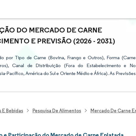
PAÇÃO DO MERCADO DE CARNE
MENTO E PREVISÃO (2026 - 2031)
o por Tipo de Carne (Bovina, Frango e Outros), Forma (Carne
ros), Canal de Distribuição (Fora do Estabelecimento e No
a-Pacífico, América do Sul e Oriente Médio e África). As Previsões
s E Bebidas
Pesquisa De Alimentos
Mercado De Carne E
 e Participação do Mercado de Carne Enlatada