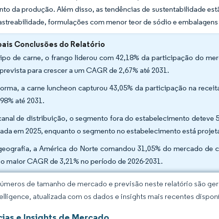
to da produção. Além disso, as tendências de sustentabilidade es
astreabilidade, formulações com menor teor de sódio e embalagens
pais Conclusões do Relatório
tipo de carne, o frango liderou com 42,18% da participação do me
 prevista para crescer a um CAGR de 2,67% até 2031.
forma, a carne luncheon capturou 43,05% da participação na receit
,98% até 2031.
canal de distribuição, o segmento fora do estabelecimento deteve
tada em 2025, enquanto o segmento no estabelecimento está projeta
geografia, a América do Norte comandou 31,05% do mercado de ca
 o maior CAGR de 3,21% no período de 2026-2031.
úmeros de tamanho de mercado e previsão neste relatório são gera
elligence, atualizada com os dados e insights mais recentes disponí
ias e Insights de Mercado