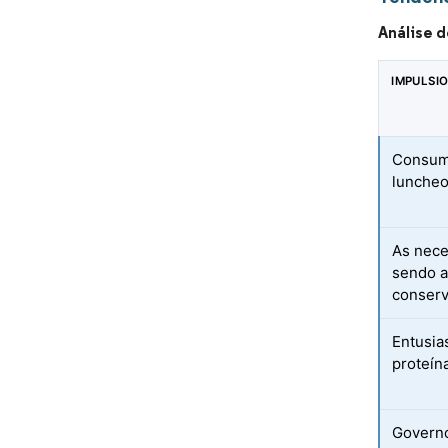
Análise 
IMPULSI
Consumi
luncheo
As nec
sendo a
conser
Entusia
proteín
Governo