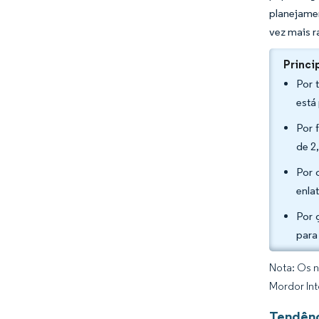
planejamen
vez mais r
Princi
Por 
está
Por 
de 2
Por 
enla
Por 
para
Nota: Os n
Mordor Int
Tendênc