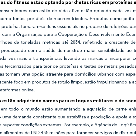
as do fitness estão optando por dietas ricas em proteínas 
 consumidores com estilo de vida ativo estão optando cada vez m
a como fontes portáteis de macronutrientes. Produtos como peit
proteína, tornaram-se itens essenciais no preparo de refeições para
 com a Organização para a Cooperação e Desenvolvimento Econ
lhões de toneladas métricas até 2034, refletindo a crescente 
preocupado com a saúde demonstrou maior sensibilidade ao t
cada vez mais a transparência, levando as marcas a incorporar
os terceirizados para teor de proteínas e testes de metais pesados
 as tornam uma opção atraente para domicílios urbanos com espa
scente foco em produtos de rótulo limpo, estão impulsionando a 
plataformas online.
 estão adquirindo carnes para estoques militares e de soc
em todo o mundo estão aumentando a aquisição de carne enlat
o uma demanda consistente que estabiliza a produção e apoia a e
 suportar condições extremas. Por exemplo, a Agência de Logístic
e alimentos de USD 435 milhões para fornecer serviços de distribui