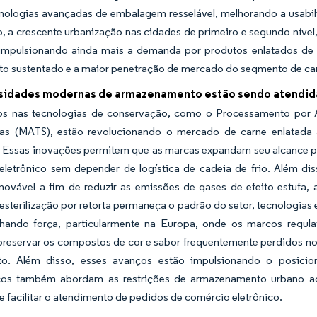
cnologias avançadas de embalagem resselável, melhorando a usabili
, a crescente urbanização nas cidades de primeiro e segundo nível,
impulsionando ainda mais a demanda por produtos enlatados de po
to sustentado e a maior penetração de mercado do segmento de car
sidades modernas de armazenamento estão sendo atendida
s nas tecnologias de conservação, como o Processamento por Alt
as (MATS), estão revolucionando o mercado de carne enlatada 
. Essas inovações permitem que as marcas expandam seu alcance pa
eletrônico sem depender de logística de cadeia de frio. Além dis
novável a fim de reduzir as emissões de gases de efeito estufa, 
sterilização por retorta permaneça o padrão do setor, tecnologias
hando força, particularmente na Europa, onde os marcos regul
preservar os compostos de cor e sabor frequentemente perdidos n
to. Além disso, esses avanços estão impulsionando o posici
cos também abordam as restrições de armazenamento urbano ao 
 facilitar o atendimento de pedidos de comércio eletrônico.