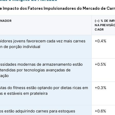
de Impacto dos Fatores Impulsionadores do Mercado de Car
ONADOR
(~) % DE IM
NA PREVISÃ
CAGR
dores jovens favorecem cada vez mais carnes
+0.4%
n de porção individual
essidades modernas de armazenamento estão
+0.5%
tendidas por tecnologias avançadas de
vação
stas do fitness estão optando por dietas ricas em
+0.3%
as e estáveis em prateleira
s estão adquirindo carnes para estoques
+0.6%