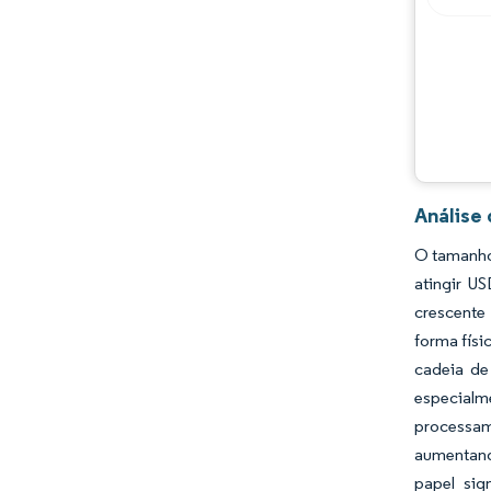
Análise
O tamanho 
atingir U
crescente
forma físi
cadeia de
especial
processame
aumentand
papel sig