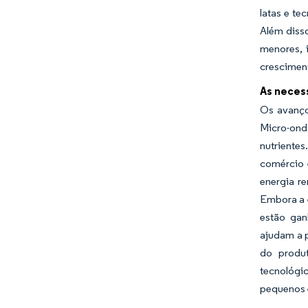
latas e te
Além disso
menores, 
crescimen
As neces
Os avanço
Micro-ond
nutrientes
comércio 
energia re
Embora a e
estão gan
ajudam a 
do produ
tecnológi
pequenos e