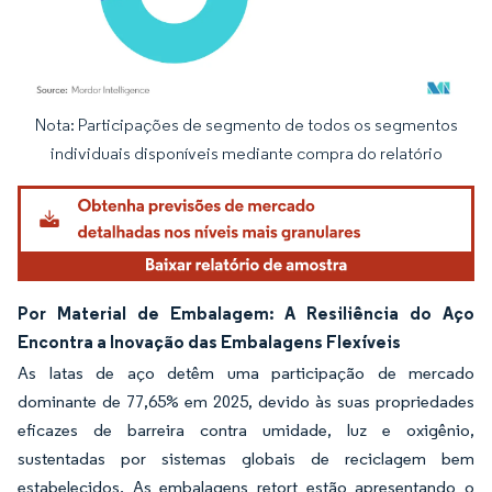
Nota: Participações de segmento de todos os segmentos
Imagem © Mordor Intelligence. O reuso requer atribuição conforme CC BY 4.0.
individuais disponíveis mediante compra do relatório
Por Material de Embalagem: A Resiliência do Aço
Encontra a Inovação das Embalagens Flexíveis
As latas de aço detêm uma participação de mercado
dominante de 77,65% em 2025, devido às suas propriedades
eficazes de barreira contra umidade, luz e oxigênio,
sustentadas por sistemas globais de reciclagem bem
estabelecidos. As embalagens retort estão apresentando o