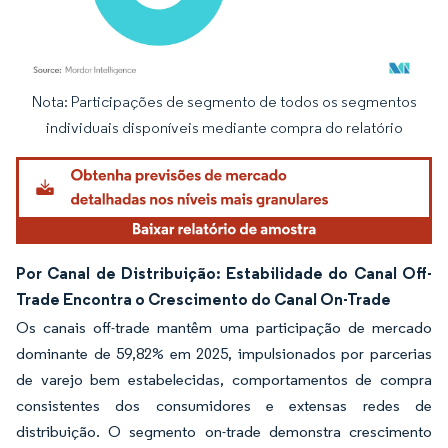
Nota: Participações de segmento de todos os segmentos
Imagem © Mordor Intelligence. O reuso requer atribuição conforme CC BY 4.0.
individuais disponíveis mediante compra do relatório
Por Canal de Distribuição: Estabilidade do Canal Off-
Trade Encontra o Crescimento do Canal On-Trade
Os canais off-trade mantêm uma participação de mercado
dominante de 59,82% em 2025, impulsionados por parcerias
de varejo bem estabelecidas, comportamentos de compra
consistentes dos consumidores e extensas redes de
distribuição. O segmento on-trade demonstra crescimento