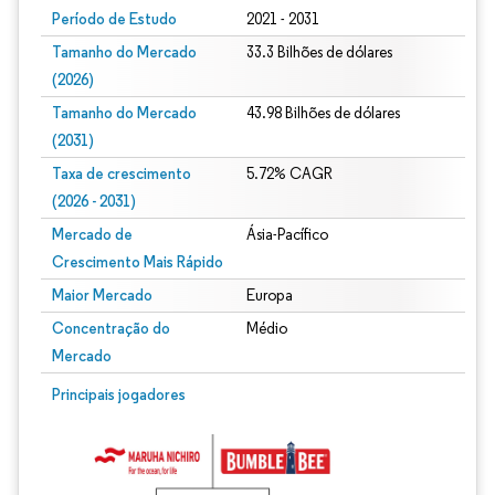
Período de Estudo
2021 - 2031
Tamanho do Mercado
33.3 Bilhões de dólares
(2026)
Tamanho do Mercado
43.98 Bilhões de dólares
(2031)
Taxa de crescimento
5.72% CAGR
(2026 - 2031)
Mercado de
Ásia-Pacífico
Crescimento Mais Rápido
Maior Mercado
Europa
Concentração do
Médio
Mercado
Imagem © Mordor Intelligence. O reuso requer atribuição conforme CC BY 4.0.
Principais jogadores