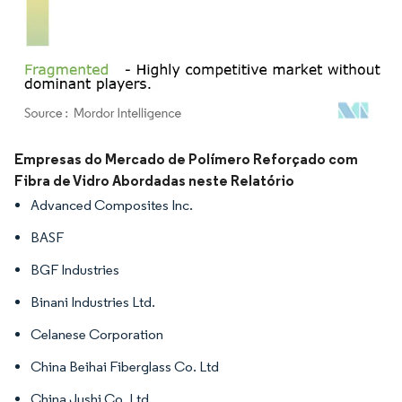
Imagem © Mordor Intelligence. O reuso requer atribuição conforme CC BY 4.0.
Empresas do Mercado de Polímero Reforçado com
Fibra de Vidro Abordadas neste Relatório
Advanced Composites Inc.
BASF
BGF Industries
Binani Industries Ltd.
Celanese Corporation
China Beihai Fiberglass Co. Ltd
China Jushi Co. Ltd