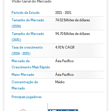
Visão Geral do Mercado
Período de Estudo
2021 - 2031
Tamanho do Mercado
74.52 Bilhões de dólares
(2026)
Tamanho do Mercado
94.70 Bilhões de dólares
(2031)
Taxa de crescimento
4.91% CAGR
(2026 - 2031)
Mercado de
Ásia-Pacífico
Crescimento Mais Rápido
Maior Mercado
Ásia-Pacífico
Concentração do
Médio
Mercado
Imagem © Mordor Intelligence. O reuso requer atribuição conforme CC BY 4.0.
Principais jogadores