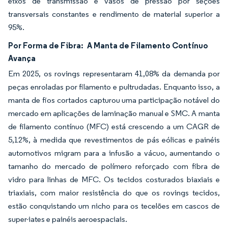
eixos de transmissão e vasos de pressão por seções
transversais constantes e rendimento de material superior a
95%.
Por Forma de Fibra:
A Manta de Filamento Contínuo
Avança
Em 2025, os rovings representaram 41,08% da demanda por
peças enroladas por filamento e pultrudadas. Enquanto isso, a
manta de fios cortados capturou uma participação notável do
mercado em aplicações de laminação manual e SMC. A manta
de filamento contínuo (MFC) está crescendo a um CAGR de
5,12%, à medida que revestimentos de pás eólicas e painéis
automotivos migram para a infusão a vácuo, aumentando o
tamanho do mercado de polímero reforçado com fibra de
vidro para linhas de MFC. Os tecidos costurados biaxiais e
triaxiais, com maior resistência do que os rovings tecidos,
estão conquistando um nicho para os tecelões em cascos de
super-iates e painéis aeroespaciais.