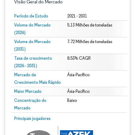
Visão Geral do Mercado
Período de Estudo
2021 - 2031
Volume do Mercado
5.13 Milhões de toneladas
(2026)
Volume do Mercado
7.72 Milhões de toneladas
(2031)
Taxa de crescimento
8.53% CAGR
(2026 - 2031)
Mercado de
Ásia-Pacífico
Crescimento Mais Rápido
Maior Mercado
Ásia-Pacífico
Concentração do
Baixo
Mercado
Imagem © Mordor Intelligence. O reuso requer atribuição conforme CC BY 4.0.
Principais jogadores