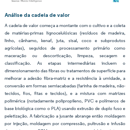
Imagem © Mordor Intelligence. O reuso requer atribuição conforme CC BY 4.0.
Análise da cadeia de valor
A cadeia de valor começa a montante com o cultivo e a coleta
de matérias-primas lignocelulósicas (resíduos de madeira,
linho, cânhamo, kenaf, juta, sisal, coco e subprodutos
agrícolas), seguidos de processamento primário como
maceração ou descorticação, limpeza, secagem e
classificação. As etapas intermediárias incluem o
dimensionamento das fibras ou tratamentos de superfície para
melhorar a adesão fibra-matriz e a resistência à umidade, a
conversão em formas semiacabadas (farinha de madeira, não-
tecidos, fios, fitas e tecidos), e a mistura com matrizes
polimérica (notadamente polipropileno, PVC e polímeros de
base biológica como o PLA) usando extrusão de duplo fuso e
peletização. A fabricação a jusante abrange então moldagem
por injeção, moldagem por compressão, pultrusão e infusão