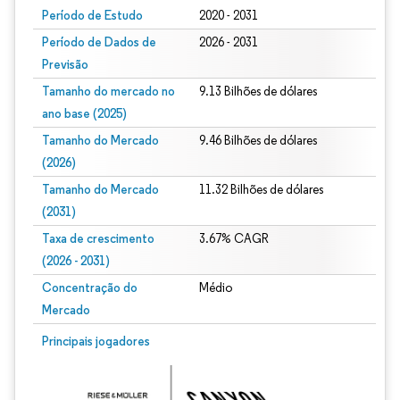
Período de Estudo
2020 - 2031
Período de Dados de
2026 - 2031
Previsão
Tamanho do mercado no
9.13 Bilhões de dólares
ano base (2025)
Tamanho do Mercado
9.46 Bilhões de dólares
(2026)
Tamanho do Mercado
11.32 Bilhões de dólares
(2031)
Taxa de crescimento
3.67% CAGR
(2026 - 2031)
Concentração do
Médio
Mercado
Imagem © Mordor Intelligence. O reuso requer atribuição conforme CC BY 4.0.
Principais jogadores