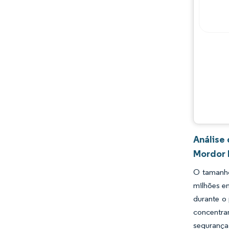
Oportunidades e perspectivas
Desenvolvimentos da indústria
Análise
Mordor 
O tamanho
milhões e
durante o
concentra
segurança