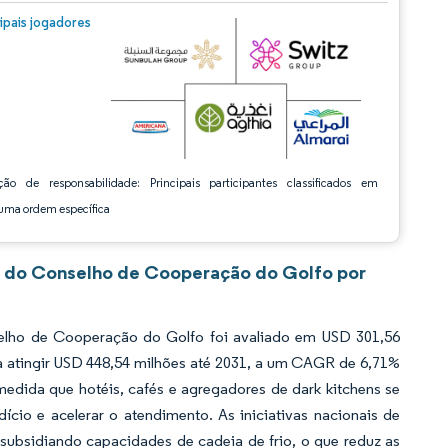
m © Mordor Intelligence. O reuso requer atribuição conforme CC BY 4.0.
cipais jogadores
ção de responsabilidade: Principais participantes classificados em
ma ordem específica
s do Conselho de Cooperação do Golfo por
lho de Cooperação do Golfo foi avaliado em USD 301,56
a atingir USD 448,54 milhões até 2031, a um CAGR de 6,71%
edida que hotéis, cafés e agregadores de dark kitchens se
cio e acelerar o atendimento. As iniciativas nacionais de
subsidiando capacidades de cadeia de frio, o que reduz as