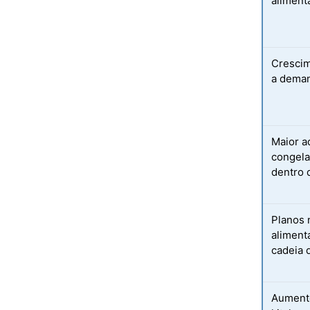
aliment
Crescim
a deman
Maior a
congela
dentro 
Planos 
aliment
cadeia d
Aumento