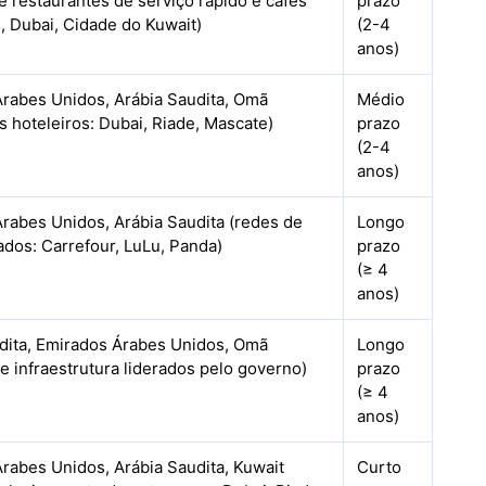
de restaurantes de serviço rápido e cafés
prazo
 Dubai, Cidade do Kuwait)
(2-4
anos)
rabes Unidos, Arábia Saudita, Omã
Médio
s hoteleiros: Dubai, Riade, Mascate)
prazo
(2-4
anos)
rabes Unidos, Arábia Saudita (redes de
Longo
dos: Carrefour, LuLu, Panda)
prazo
(≥ 4
anos)
dita, Emirados Árabes Unidos, Omã
Longo
de infraestrutura liderados pelo governo)
prazo
(≥ 4
anos)
rabes Unidos, Arábia Saudita, Kuwait
Curto