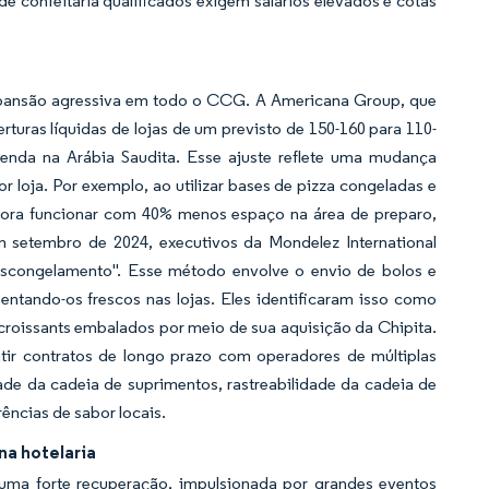
 confeitaria qualificados exigem salários elevados e cotas
expansão agressiva em todo o CCG. A Americana Group, que
turas líquidas de lojas de um previsto de 150-160 para 110-
nda na Arábia Saudita. Esse ajuste reflete uma mudança
 loja. Por exemplo, ao utilizar bases de pizza congeladas e
gora funcionar com 40% menos espaço na área de preparo,
 setembro de 2024, executivos da Mondelez International
scongelamento". Esse método envolve o envio de bolos e
entando-os frescos nas lojas. Eles identificaram isso como
 croissants embalados por meio de sua aquisição da Chipita.
ntir contratos de longo prazo com operadores de múltiplas
de da cadeia de suprimentos, rastreabilidade da cadeia de
rências de sabor locais.
na hotelaria
uma forte recuperação, impulsionada por grandes eventos