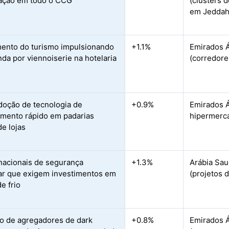
ação em todo o CCG
(clusters 
em Jeddah,
ento do turismo impulsionando
+1.1%
Emirados Á
da por viennoiserie na hotelaria
(corredore
doção de tecnologia de
+0.9%
Emirados Á
mento rápido em padarias
hipermerca
de lojas
nacionais de segurança
+1.3%
Arábia Sau
ar que exigem investimentos em
(projetos 
e frio
 de agregadores de dark
+0.8%
Emirados Á