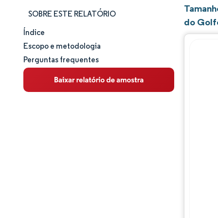
Tamanho
SOBRE ESTE RELATÓRIO
do Golf
Índice
Tamanho e participação de mercado
Escopo e metodologia
Perguntas frequentes
Análise de mercado
Tendências e insights
Análise de segmentos
Análise geográfica
Panorama regulatório
Panorama competitivo
Principais jogadores