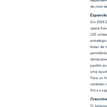
dependênci
de visto d
Expansão
Em 2024-2
opera fran
120 unida
estratégic
bolas de 
permitind
destacara
pastéis p
uma oportu
Para os f
unidades 
frio e a c
Crescime
O turismo