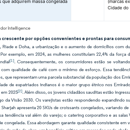
s que adquirem massa congelada
(marcas ex
Cidade do 
dor Intelligence
crescente por opções convenientes e prontas para consumo
 Riade e Doha, a urbanização e o aumento de domicílios com dup
. Por exemplo, em 2024, as mulheres constituíam 22,4% da força
[1]
ndial
. Consequentemente, os consumidores estão se voltand
s com qualidade de café com o mínimo de esforço. Essa tendênci
os, que representam uma parcela substancial da população dos Em
ade de expatriados indianos é o maior grupo étnico nos Emira
[2]
 em 2025
. Além disso, os jovens cidadãos sauditas estão ingr
o da Visão 2030. Os varejistas estão respondendo expandindo sua
Sharjah apresenta 20 SKUs de croissants congelados, variando de 
sa tendência vai além do varejo; o catering corporativo e as sal
rie congelada. Essa abordagem garante qualidade consistente em 