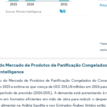
Image
Prin
*Isen
nenhu
 do Mercado de Produtos de Panificação Congelado
Intelligence
 do Mercado de Produtos de Panificação Congelados do Conse
m 2025 e estima-se que cresça de USD 324,18 milhões em 2026 par
 período de previsão (2026-2031). A demanda está aumentando à m
m em formatos eficientes em mão de obra para reduzir o desperdí
 alimentar na Arábia Saudita e nos Emirados Árabes Unidos estão 