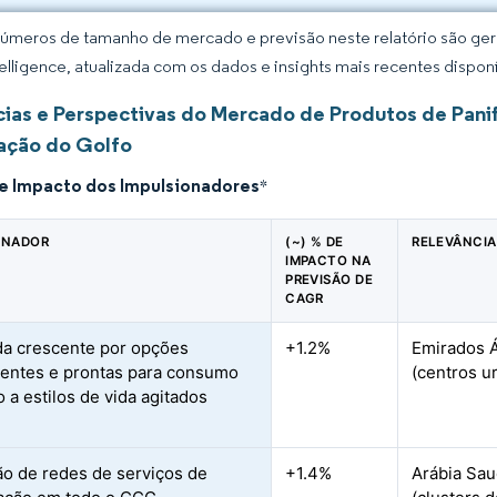
úmeros de tamanho de mercado e previsão neste relatório são gera
elligence, atualizada com os dados e insights mais recentes disponí
ias e Perspectivas do Mercado de Produtos de Pan
ção do Golfo
de Impacto dos Impulsionadores
*
ONADOR
(~) % DE
RELEVÂNCIA
IMPACTO NA
PREVISÃO DE
CAGR
a crescente por opções
+1.2%
Emirados Á
entes e prontas para consumo
(centros u
 a estilos de vida agitados
o de redes de serviços de
+1.4%
Arábia Sau