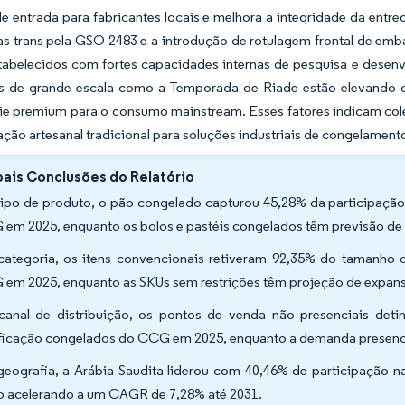
de entrada para fabricantes locais e melhora a integridade da entr
as trans pela GSO 2483 e a introdução de rotulagem frontal de em
stabelecidos com fortes capacidades internas de pesquisa e desen
s de grande escala como a Temporada de Riade estão elevando o
rie premium para o consumo mainstream. Esses fatores indicam c
ação artesanal tradicional para soluções industriais de congelamen
pais Conclusões do Relatório
tipo de produto, o pão congelado capturou 45,28% da participaç
em 2025, enquanto os bolos e pastéis congelados têm previsão de
categoria, os itens convencionais retiveram 92,35% do tamanho
em 2025, enquanto as SKUs sem restrições têm projeção de expan
canal de distribuição, os pontos de venda não presenciais d
ficação congelados do CCG em 2025, enquanto a demanda presenci
geografia, a Arábia Saudita liderou com 40,46% de participação 
o acelerando a um CAGR de 7,28% até 2031.