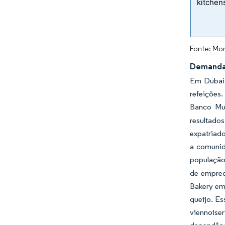
kitchen
Fonte: Mor
Demanda 
Em Dubai,
refeições
Banco Mu
resultado
expatriad
a comunid
população
de empreg
Bakery em 
queijo. Es
viennoise