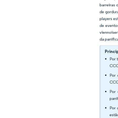
barreiras 
de gordur
players e
de evento
viennoise
da panific
Princi
Por 
CCG 
Por 
CCG 
Por 
pani
Por 
estã