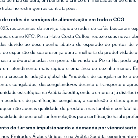
a de mão de obra, um benefício crítico em mercados onde chefs de
e trabalho restringem as contratações.
 de redes de serviços de alimentação em todo o CCG
025, restaurantes de serviço rápido e redes de cafés buscaram 
quias como KFC, Pizza Hut e Costa Coffee, reduziu suas novas aber
des devido ao desempenho abaixo do esperado de pontos de ve
a de expansão de sua presença para a melhoria da produtividade por
massa pré-porcionadas, um ponto de venda do Pizza Hut pode a
o um atendimento mais rápido e uma área de cozinha menor. Em
m a crescente adoção global de "modelos de congelamento e de
rontos congelados, descongelando-os durante o transporte e apres
nidade estratégica na Arábia Saudita, onde a empresa já distribui
ornecedores de panificação congelada, a conclusão é clara: gara
requer não apenas qualidade do produto, mas também confiabilida
apacidade de personalizar formulações para certificação halal e prefe
nto do turismo impulsionando a demanda por viennoiserie 
 nos Emirados Árabes Unidos e na Arábia Saudita experimentou 