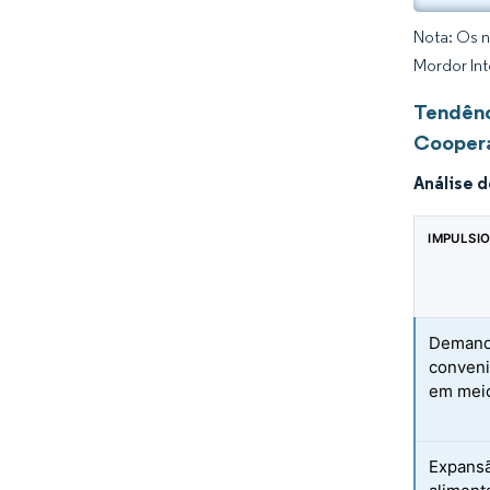
Nota: Os n
Mordor Int
Tendênc
Coopera
Análise 
IMPULSI
Demand
conveni
em meio
Expansã