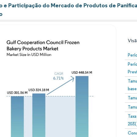
 e Participação do Mercado de Produtos de Panifi
o
Visã
Perí
Perí
Prev
Tama
base
Tama
Imagem © Mordor Intelligence. O reuso requer atribuiç
Tama
Taxa
2031
Conc