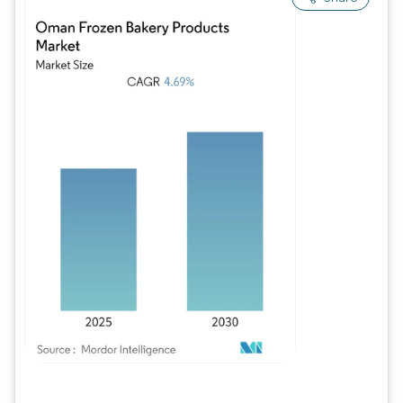
Imagem © Mordor Intelligence. O reuso requer atribuição conforme CC BY 4.0.