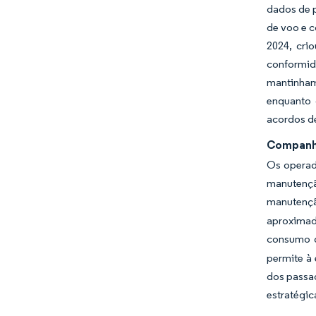
dados de p
de voo e c
2024, cri
conformida
mantinham
enquanto 
acordos de
Companhi
Os operad
manutençã
manutençã
aproximad
consumo d
permite à
dos passa
estratégic