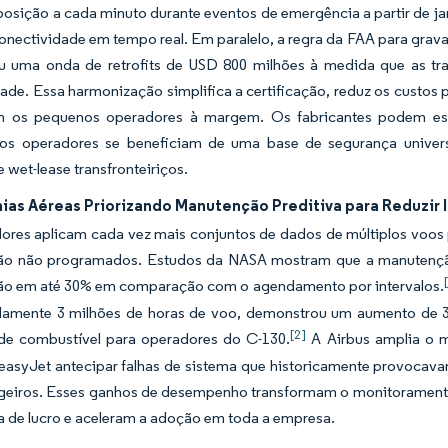
osição a cada minuto durante eventos de emergência a partir de ja
onectividade em tempo real. Em paralelo, a regra da FAA para grav
ou uma onda de retrofits de USD 800 milhões à medida que as t
de. Essa harmonização simplifica a certificação, reduz os custos p
 os pequenos operadores à margem. Os fabricantes podem esca
os operadores se beneficiam de uma base de segurança univers
 wet-lease transfronteiriços.
as Aéreas Priorizando Manutenção Preditiva para Reduzir 
ores aplicam cada vez mais conjuntos de dados de múltiplos voos 
o não programados. Estudos da NASA mostram que a manutenção
o em até 30% em comparação com o agendamento por intervalos.
amente 3 milhões de horas de voo, demonstrou um aumento de 3
[2]
e combustível para operadores do C-130.
A Airbus amplia o m
 easyJet antecipar falhas de sistema que historicamente provocav
geiros. Esses ganhos de desempenho transformam o monitoramento
a de lucro e aceleram a adoção em toda a empresa.