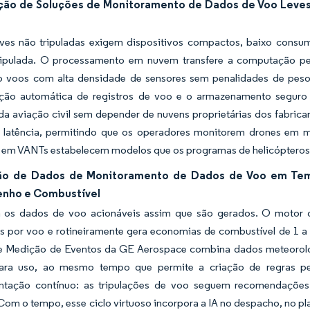
ção de Soluções de Monitoramento de Dados de Voo Leves 
ves não tripuladas exigem dispositivos compactos, baixo consum
ripulada. O processamento em nuvem transfere a computação pesa
o voos com alta densidade de sensores sem penalidades de peso
ação automática de registros de voo e o armazenamento segur
 da aviação civil sem depender de nuvens proprietárias dos fabri
 latência, permitindo que os operadores monitorem drones em 
 em VANTs estabelecem modelos que os programas de helicópteros c
ão de Dados de Monitoramento de Dados de Voo em Tem
nho e Combustível
a os dados de voo acionáveis assim que são gerados. O motor 
s por voo e rotineiramente gera economias de combustível de 1 a
e Medição de Eventos da GE Aerospace combina dados meteorológi
ara uso, ao mesmo tempo que permite a criação de regras pe
entação contínuo: as tripulações de voo seguem recomendações
om o tempo, esse ciclo virtuoso incorpora a IA no despacho, no pla