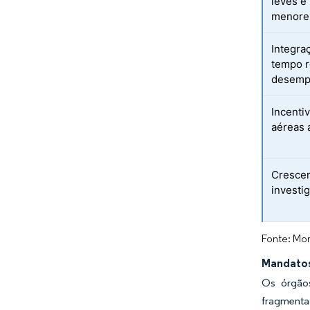
leves e
menore
Integra
tempo r
desemp
Incenti
aéreas 
Crescen
investi
Fonte: Mor
Mandatos
Os órgão
fragmenta