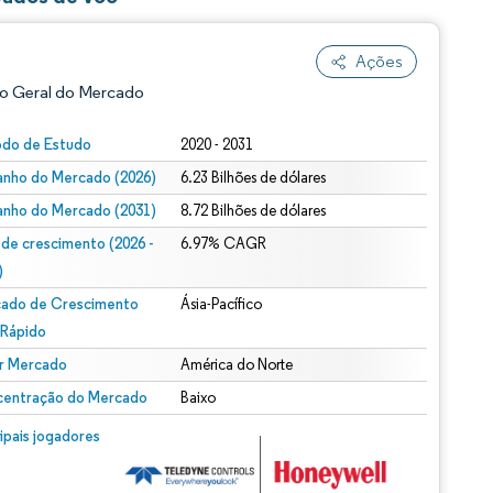
Ações
o Geral do Mercado
odo de Estudo
2020 - 2031
nho do Mercado (2026)
6.23 Bilhões de dólares
nho do Mercado (2031)
8.72 Bilhões de dólares
 de crescimento (2026 -
6.97% CAGR
)
ado de Crescimento
Ásia-Pacífico
ão conforme CC BY 4.0.
 Rápido
r Mercado
América do Norte
entração do Mercado
Baixo
m © Mordor Intelligence. O reuso requer atribuição conforme CC BY 4.0.
cipais jogadores