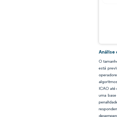
Oportunidades e perspectivas
Desenvolvimentos da indústria
Análise
O tamanho
está prev
operadore
algoritmo
ICAO até 
uma base 
penalidad
respondem
desempenh