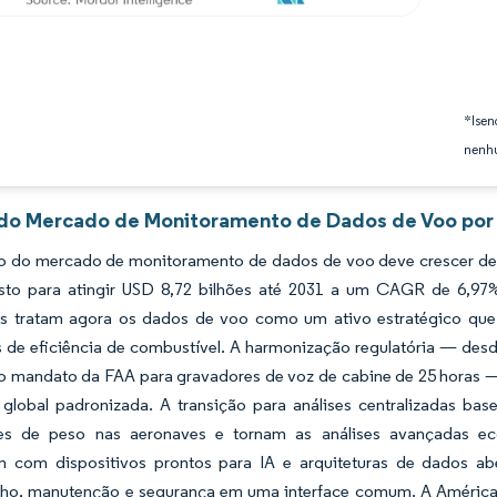
*Isen
nenhu
 do Mercado de Monitoramento de Dados de Voo por 
 do mercado de monitoramento de dados de voo deve crescer de U
isto para atingir USD 8,72 bilhões até 2031 a um CAGR de 6,9
s tratam agora os dados de voo como um ativo estratégico que 
s de eficiência de combustível. A harmonização regulatória — des
o mandato da FAA para gravadores de voz de cabine de 25 horas
global padronizada. A transição para análises centralizadas b
es de peso nas aeronaves e tornam as análises avançadas ec
 com dispositivos prontos para IA e arquiteturas de dados ab
o, manutenção e segurança em uma interface comum. A América