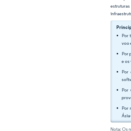
estrutura
infraestru
Princi
Por 
voo 
Por 
e os
Por 
soft
Por 
prov
Por 
Ásia
Nota: Os n