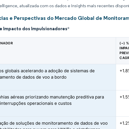
elligence, atualizada com os dados e insights mais recentes disponí
ias e Perspectivas do Mercado Global de Monitora
de Impacto dos Impulsionadores
*
ONADOR
(~) 
IMPA
PREV
CAG
s globais acelerando a adoção de sistemas de
+1.8
amento de dados de voo a bordo
ias aéreas priorizando manutenção preditiva para
+1.5
 interrupções operacionais e custos
ação de soluções de monitoramento de dados de voo
+1.2