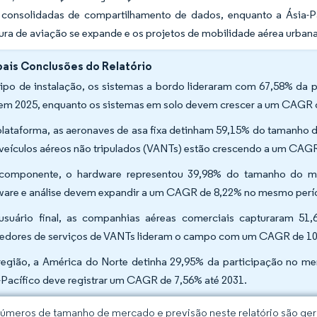
s consolidadas de compartilhamento de dados, enquanto a Ásia-P
tura de aviação se expande e os projetos de mobilidade aérea urba
pais Conclusões do Relatório
tipo de instalação, os sistemas a bordo lideraram com 67,58% d
em 2025, enquanto os sistemas em solo devem crescer a um CAGR d
plataforma, as aeronaves de asa fixa detinham 59,15% do tamanh
 veículos aéreos não tripulados (VANTs) estão crescendo a um CAGR
componente, o hardware representou 39,98% do tamanho do 
ware e análise devem expandir a um CAGR de 8,22% no mesmo perí
usuário final, as companhias aéreas comerciais capturaram 51
edores de serviços de VANTs lideram o campo com um CAGR de 10
região, a América do Norte detinha 29,95% da participação no 
-Pacífico deve registrar um CAGR de 7,56% até 2031.
úmeros de tamanho de mercado e previsão neste relatório são gera