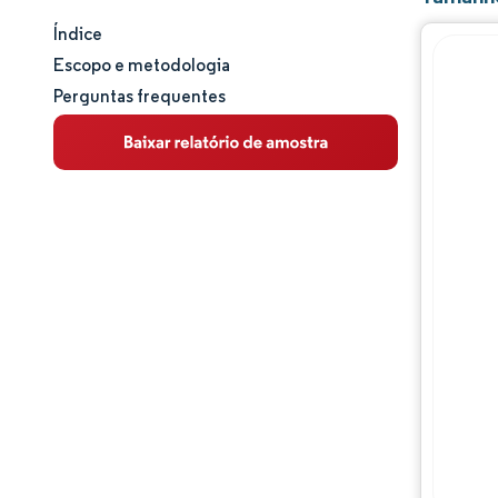
Índice
Tamanho e participação de mercado
Escopo e metodologia
Perguntas frequentes
Análise de mercado
Tendências e insights
Análise de segmentos
Análise geográfica
Panorama regulatório
Análise da cadeia de valor
Panorama competitivo
Principais jogadores