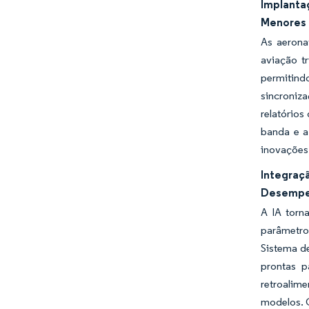
Implanta
Menores
As aerona
aviação t
permitind
sincroniz
relatórios
banda e a
inovações
Integraç
Desempe
A IA torn
parâmetro
Sistema d
prontas p
retroalim
modelos. C