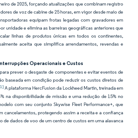
neiro de 2025, forçando atualizações que combinam registro
adores de voz de cabine de 25 horas, em vigor desde maio de
ransportadoras equipam frotas legadas com gravadores em
or unidade e elimina as barreiras geográficas anteriores que
lar linhas de produtos únicas em todos os continentes,
almente aceita que simplifica arrendamentos, revendas e
Interrupções Operacionais e Custos
para prever o desgaste de componentes e evitar eventos de
 baseada em condição pode reduzir os custos diretos de
[1]
A plataforma HercFusion da Lockheed Martin, treinada em
% na disponibilidade de missão e uma redução de 15% no
odelo com seu conjunto Skywise Fleet Performance+, que
am cancelamentos, protegendo assim a receita e a confiança
 de dados de voo de um centro de custos em uma alavanca