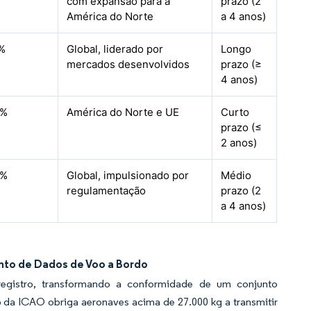
com expansão para a
prazo (2
América do Norte
a 4 anos)
%
Global, liderado por
Longo
mercados desenvolvidos
prazo (≥
4 anos)
8%
América do Norte e UE
Curto
prazo (≤
2 anos)
7%
Global, impulsionado por
Médio
regulamentação
prazo (2
a 4 anos)
to de Dados de Voo a Bordo
egistro, transformando a conformidade de um conjunto
 da ICAO obriga aeronaves acima de 27.000 kg a transmitir