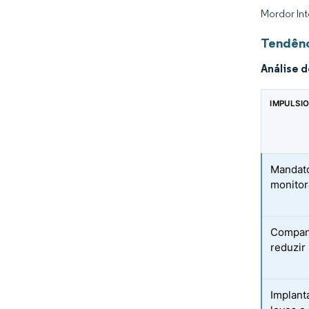
Mordor Int
Tendênc
Análise 
IMPULSI
Mandato
monitor
Companh
reduzir
Implant