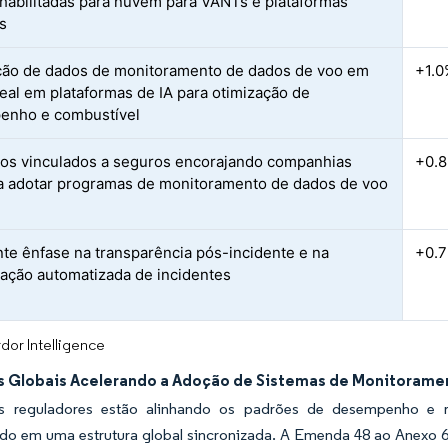
 habilitadas para nuvem para VANTs e plataformas
s
ção de dados de monitoramento de dados de voo em
+1.0
eal em plataformas de IA para otimização de
enho e combustível
vos vinculados a seguros encorajando companhias
+0.
a adotar programas de monitoramento de dados de voo
te ênfase na transparência pós-incidente e na
+0.
gação automatizada de incidentes
dor Intelligence
 Globais Acelerando a Adoção de Sistemas de Monitoramen
s reguladores estão alinhando os padrões de desempenho e r
do em uma estrutura global sincronizada. A Emenda 48 ao Anexo 6