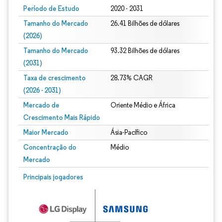
Período de Estudo
2020 - 2031
Tamanho do Mercado
26.41 Bilhões de dólares
(2026)
Tamanho do Mercado
93.32 Bilhões de dólares
(2031)
Taxa de crescimento
28.73% CAGR
(2026 - 2031)
Mercado de
Oriente Médio e África
Crescimento Mais Rápido
Maior Mercado
Ásia-Pacífico
Concentração do
Médio
Mercado
Imagem © Mordor Intelligence. O reuso requer atribuição conforme CC BY 4.0.
Principais jogadores