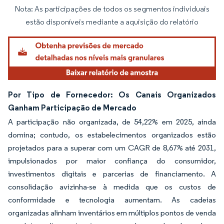
Nota: As participações de todos os segmentos individuais
Imagem © Mordor Intelligence. O reuso requer atribuição conforme CC BY 4.0.
estão disponíveis mediante a aquisição do relatório
Por Tipo de Fornecedor: Os Canais Organizados
Ganham Participação de Mercado
A participação não organizada, de 54,22% em 2025, ainda
domina; contudo, os estabelecimentos organizados estão
projetados para a superar com um CAGR de 8,67% até 2031,
impulsionados por maior confiança do consumidor,
investimentos digitais e parcerias de financiamento. A
consolidação avizinha-se à medida que os custos de
conformidade e tecnologia aumentam. As cadeias
organizadas alinham inventários em múltiplos pontos de venda