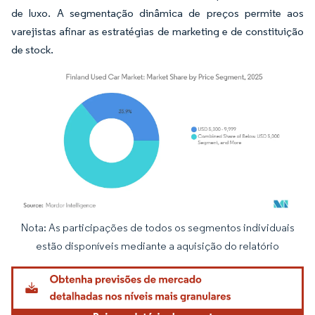
de luxo. A segmentação dinâmica de preços permite aos
varejistas afinar as estratégias de marketing e de constituição
de stock.
Nota: As participações de todos os segmentos individuais
Imagem © Mordor Intelligence. O reuso requer atribuição conforme CC BY 4.0.
estão disponíveis mediante a aquisição do relatório