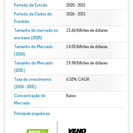
Período de Estudo
2020 - 2031
Período de Dados de
2026 - 2031
Previsão
Tamanho do mercado no
13.66 Bilhões de dólares
ano base (2025)
Tamanho do Mercado
14.55 Bilhões de dólares
(2026)
Tamanho do Mercado
19.98 Bilhões de dólares
(2031)
Taxa de crescimento
6.53% CAGR
(2026 - 2031)
Concentração do
Baixo
Mercado
Imagem © Mordor Intelligence. O reuso requer atribuição conforme CC BY 4.0.
Principais jogadores