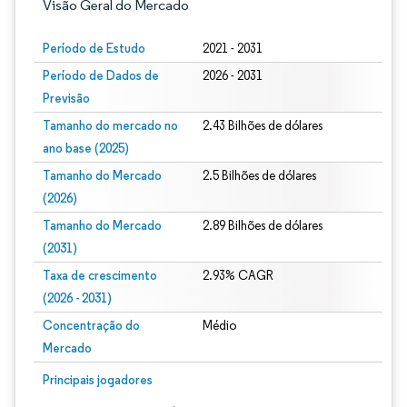
Visão Geral do Mercado
Período de Estudo
2021 - 2031
Período de Dados de
2026 - 2031
Previsão
Tamanho do mercado no
2.43 Bilhões de dólares
ano base (2025)
Tamanho do Mercado
2.5 Bilhões de dólares
(2026)
Tamanho do Mercado
2.89 Bilhões de dólares
(2031)
Taxa de crescimento
2.93% CAGR
(2026 - 2031)
Concentração do
Médio
Mercado
Imagem © Mordor Intelligence. O reuso requer atribuição conforme CC BY 4.0.
Principais jogadores